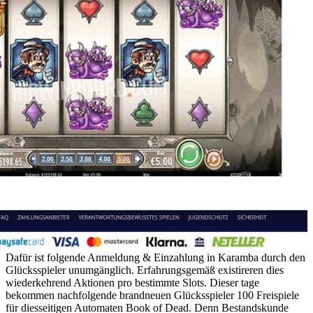
Dafür ist folgende Anmeldung & Einzahlung in Karamba durch den
Glücksspieler unumgänglich. Erfahrungsgemäß existireren dies
wiederkehrend Aktionen pro bestimmte Slots. Dieser tage
bekommen nachfolgende brandneuen Glücksspieler 100 Freispiele
für diesseitigen Automaten Book of Dead. Denn Bestandskunde