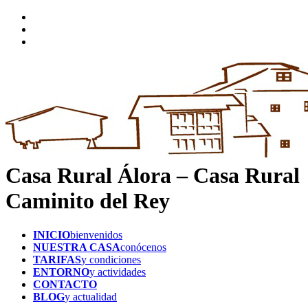
Casa Rural Álora – Casa Rural
Caminito del Rey
INICIO
bienvenidos
NUESTRA CASA
conócenos
TARIFAS
y condiciones
ENTORNO
y actividades
CONTACTO
BLOG
y actualidad