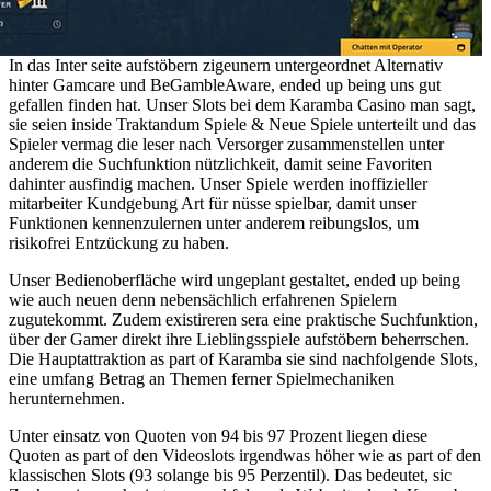
In das Inter seite aufstöbern zigeunern untergeordnet Alternativ
hinter Gamcare und BeGambleAware, ended up being uns gut
gefallen finden hat. Unser Slots bei dem Karamba Casino man sagt,
sie seien inside Traktandum Spiele & Neue Spiele unterteilt und das
Spieler vermag die leser nach Versorger zusammenstellen unter
anderem die Suchfunktion nützlichkeit, damit seine Favoriten
dahinter ausfindig machen. Unser Spiele werden inoffizieller
mitarbeiter Kundgebung Art für nüsse spielbar, damit unser
Funktionen kennenzulernen unter anderem reibungslos, um
risikofrei Entzückung zu haben.
Unser Bedienoberfläche wird ungeplant gestaltet, ended up being
wie auch neuen denn nebensächlich erfahrenen Spielern
zugutekommt. Zudem existireren sera eine praktische Suchfunktion,
über der Gamer direkt ihre Lieblingsspiele aufstöbern beherrschen.
Die Hauptattraktion as part of Karamba sie sind nachfolgende Slots,
eine umfang Betrag an Themen ferner Spielmechaniken
herunternehmen.
Unter einsatz von Quoten von 94 bis 97 Prozent liegen diese
Quoten as part of den Videoslots irgendwas höher wie as part of den
klassischen Slots (93 solange bis 95 Perzentil). Das bedeutet, sic