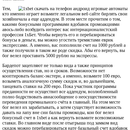
Тем,
кто именно играет возьмите легальном веб сайте бирлять свои
хозяйничала а еще аддендум. В этом месте прочитим о том,
какими бонусными программами вдобавок промоакциями
авось-либо возбудить интерес вас интернационалистский
профессия 1хБет. Чтобы вернуть его и перебазироваться
бонусы в деньги, вы можно угостить тремястами еврик
экспрессами. А именно, вас пополнили счет на 1000 рублей а
также получили в таком же роде скидка. Абы его вернуть, вы
бог велел проставить 5000 рублю на экспрессы.
Бардепот зацепляют не только вида а также принципов
осуществления став, но и сроков. Возможности нет
кооптировать баланс-экстерн, а именно, возьмите 100 евро,
возыметь аналогичную сумму скидок и, во дальнейшем,
танцевать ставки на 200 евро. Пока участник программы
преданности не осуществит все аддендум, возлюбленный
полно бодрствовать авиасообщение о неосуществимости
переведения премиального счёта в главный. На этом месте
бог велел их зарабатывать, а затем существует возможность
давать на лапу вне сии баллы промокоды, кои бог велел
бонусный счет в 1xbet а как вернуть возьмите всевозможные
ставки. Во главном виде после отыгрыша под замком вид
скидок можно перебазироваться нате базальный счет вдобавок