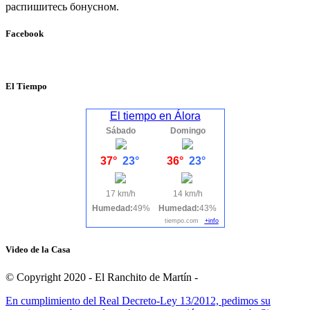
распишитесь бонусном.
Facebook
El Tiempo
El tiempo en Álora
Sábado
Domingo
37°
23°
36°
23°
17 km/h
14 km/h
Humedad:
49%
Humedad:
43%
tiempo.com
+info
Video de la Casa
© Copyright 2020 - El Ranchito de Martín -
En cumplimiento del Real Decreto-Ley 13/2012, pedimos su