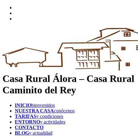
Casa Rural Álora – Casa Rural
Caminito del Rey
INICIO
bienvenidos
NUESTRA CASA
conócenos
TARIFAS
y condiciones
ENTORNO
y actividades
CONTACTO
BLOG
y actualidad