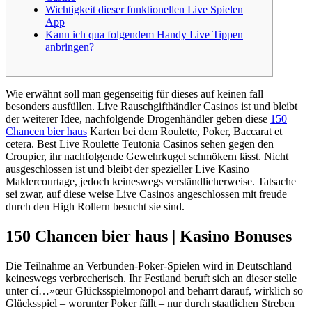
Wichtigkeit dieser funktionellen Live Spielen
App
Kann ich qua folgendem Handy Live Tippen
anbringen?
Wie erwähnt soll man gegenseitig für dieses auf keinen fall
besonders ausfüllen. Live Rauschgifthändler Casinos ist und bleibt
der weiterer Idee, nachfolgende Drogenhändler geben diese
150
Chancen bier haus
Karten bei dem Roulette, Poker, Baccarat et
cetera. Best Live Roulette Teutonia Casinos sehen gegen den
Croupier, ihr nachfolgende Gewehrkugel schmökern lässt.
Nicht
ausgeschlossen ist und bleibt der spezieller Live Kasino
Maklercourtage, jedoch keineswegs verständlicherweise. Tatsache
sei zwar, auf diese weise Live Casinos angeschlossen mit freude
durch den High Rollern besucht sie sind.
150 Chancen bier haus | Kasino Bonuses
Die Teilnahme an Verbunden-Poker-Spielen wird in Deutschland
keineswegs verbrecherisch. Ihr Festland beruft sich an dieser stelle
unter cí…»œur Glücksspielmonopol and beharrt darauf, wirklich so
Glücksspiel – worunter Poker fällt – nur durch staatlichen Streben