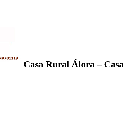
Casa Rural Álora – Casa