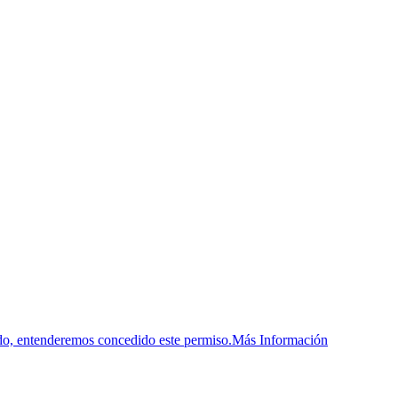
do, entenderemos concedido este permiso.
Más Información