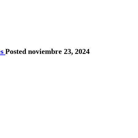
es
Posted noviembre 23, 2024