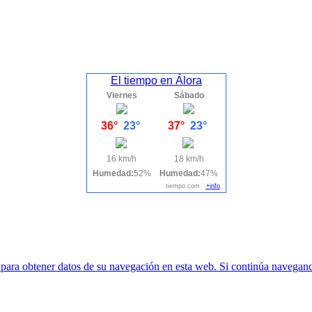
El tiempo en Álora
Viernes
Sábado
36°
23°
37°
23°
16 km/h
18 km/h
Humedad:
52%
Humedad:
47%
tiempo.com
+info
ara obtener datos de su navegación en esta web. Si continúa navegan