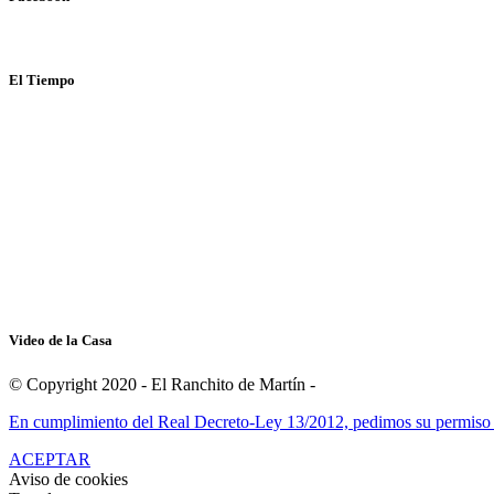
El Tiempo
Video de la Casa
© Copyright 2020 - El Ranchito de Martín -
En cumplimiento del Real Decreto-Ley 13/2012, pedimos su permiso p
ACEPTAR
Aviso de cookies