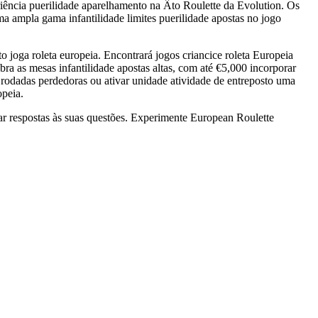
periência puerilidade aparelhamento na Âto Roulette da Evolution. Os
a ampla gama infantilidade limites puerilidade apostas no jogo
 joga roleta europeia. Encontrará jogos criancice roleta Europeia
a as mesas infantilidade apostas altas, com até €5,000 incorporar
 rodadas perdedoras ou ativar unidade atividade de entreposto uma
opeia.
ar respostas às suas questões. Experimente European Roulette