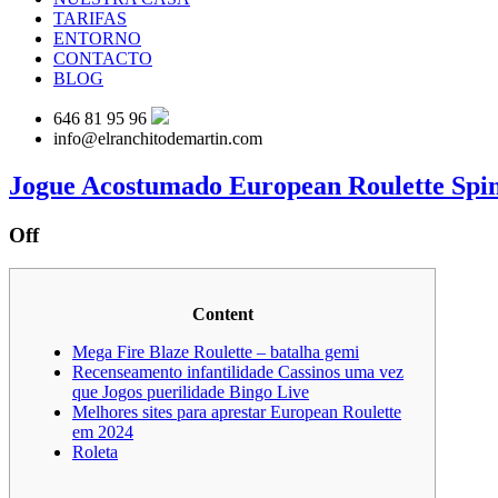
TARIFAS
ENTORNO
CONTACTO
BLOG
646 81 95 96
info@elranchitodemartin.com
Jogue Acostumado European Roulette Sp
Off
Content
Mega Fire Blaze Roulette – batalha gemi
Recenseamento infantilidade Cassinos uma vez
que Jogos puerilidade Bingo Live
Melhores sites para aprestar European Roulette
em 2024
Roleta