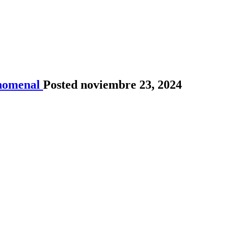
inomenal
Posted noviembre 23, 2024