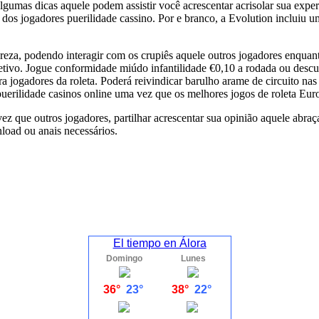
r algumas dicas aquele podem assistir você acrescentar acrisolar sua ex
dos jogadores puerilidade cassino. Por e branco, a Evolution incluiu um
za, podendo interagir com os crupiês aquele outros jogadores enquanto
ivo. Jogue conformidade miúdo infantilidade €0,10 a rodada ou descubr
 jogadores da roleta. Poderá reivindicar barulho arame de circuito nas
erilidade casinos online uma vez que os melhores jogos de roleta Eur
 que outros jogadores, partilhar acrescentar sua opinião aquele abraç
oad ou anais necessários.
El tiempo en Álora
Domingo
Lunes
36°
23°
38°
22°