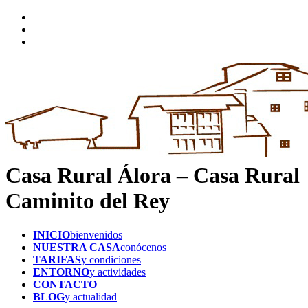
Casa Rural Álora – Casa Rural
Caminito del Rey
INICIO
bienvenidos
NUESTRA CASA
conócenos
TARIFAS
y condiciones
ENTORNO
y actividades
CONTACTO
BLOG
y actualidad