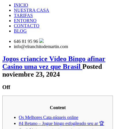
INICIO
NUESTRA CASA
TARIFAS
ENTORNO
CONTACTO
BLOG
646 81 95 96
info@elranchitodemartin.com
Jogos criancice Vídeo Bingo afinar
Casino uma vez que Brasil
Posted
noviembre 23, 2024
Off
Content
Os Melhores Cata-níqueis online
#4 Betano – Jogue bingo esfogíteado seu ar 🏆