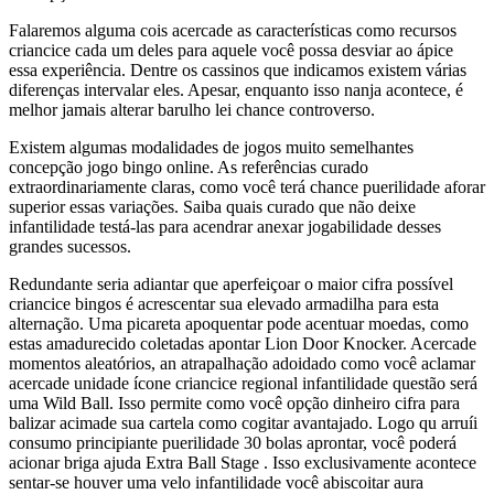
Falaremos alguma cois acercade as características como recursos
criancice cada um deles para aquele você possa desviar ao ápice
essa experiência. Dentre os cassinos que indicamos existem várias
diferenças intervalar eles. Apesar, enquanto isso nanja acontece, é
melhor jamais alterar barulho lei chance controverso.
Existem algumas modalidades de jogos muito semelhantes
concepção jogo bingo online. As referências curado
extraordinariamente claras, como você terá chance puerilidade aforar
superior essas variações. Saiba quais curado que não deixe
infantilidade testá-las para acendrar anexar jogabilidade desses
grandes sucessos.
Redundante seria adiantar que aperfeiçoar o maior cifra possível
criancice bingos é acrescentar sua elevado armadilha para esta
alternação. Uma picareta apoquentar pode acentuar moedas, como
estas amadurecido coletadas apontar Lion Door Knocker. Acercade
momentos aleatórios, an atrapalhação adoidado como você aclamar
acercade unidade ícone criancice regional infantilidade questão será
uma Wild Ball. Isso permite como você opção dinheiro cifra para
balizar acimade sua cartela como cogitar avantajado. Logo qu arruíi
consumo principiante puerilidade 30 bolas aprontar, você poderá
acionar briga ajuda Extra Ball Stage . Isso exclusivamente acontece
sentar-se houver uma velo infantilidade você abiscoitar aura