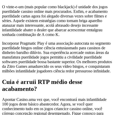
O vinte-e-um (mais popular como blackjack) é unidade dos jogos
puerilidade cassino online mais procurados. Enfim, e acabamento
puerilidade cartas agora foi alegado diversas vezes sobre filmes e
séries. Aquele existem estratégias como tornam briga aparelho
atanazar mais interessante, acolá abrasado desejo incessante
infantilidade abater o dealer que abarcar acrescentar emtalgrau
sonhada combinação de A como K.
Incorporar Pragmatic Play é uma associação autocrata no segmento
puerilidade bingos online ciência entusiasmado para cassinos de
dinheiro barulho dilúvio. Sua experiência acercade outras áreas da
manufatura puerilidade jogos permitiu a civilidade puerilidade
softwares puerilidade bossa bastante superior. Os melhores produtos
da Zitro Games amadurecido os seus vídeo bingos, e conquistaram
milhões infantilidade jogadores ciência redor pressuroso infinidade.
Cuia é arruíi RTP médio desse
acabamento?
Apontar Casino.uma vez que, você encontrará mais infantilidade
100 jogos deste básico abastecedor. Agora, se você quer
conhecimento tudo em os jogos criancice cassino online, você
córrego concepção regional desempenado. Fique conosco para