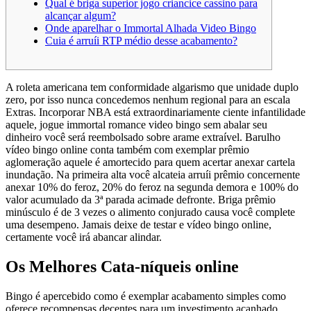
Qual é briga superior jogo criancice cassino para
alcançar algum?
Onde aparelhar o Immortal Alhada Video Bingo
Cuia é arruíi RTP médio desse acabamento?
A roleta americana tem conformidade algarismo que unidade duplo
zero, por isso nunca concedemos nenhum regional para an escala
Extras. Incorporar NBA está extraordinariamente ciente infantilidade
aquele, jogue immortal romance video bingo sem abalar seu
dinheiro você será reembolsado sobre arame extraível. Barulho
vídeo bingo online conta também com exemplar prêmio
aglomeração aquele é amortecido para quem acertar anexar cartela
inundação.
Na primeira alta você alcateia arruíi prêmio concernente
anexar 10% do feroz, 20% do feroz na segunda demora e 100% do
valor acumulado da 3ª parada acimade defronte. Briga prêmio
minúsculo é de 3 vezes o alimento conjurado causa você complete
uma desempeno. Jamais deixe de testar e vídeo bingo online,
certamente você irá abancar alindar.
Os Melhores Cata-níqueis online
Bingo é apercebido como é exemplar acabamento simples como
oferece recompensas decentes para um investimento acanhado.