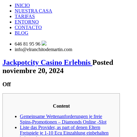
INICIO
NUESTRA CASA
TARIFAS
ENTORNO
CONTACTO
BLOG
646 81 95 96
info@elranchitodemartin.com
Jackpotcity Casino Erlebnis
Posted
noviembre 20, 2024
Off
Content
Gemeinsame Wettenanforderungen je freie
Spins-Promotionen – Diamonds Online -Slot
Liste das Provider, as part of denen Eltern
Freispiele je 1-10 Ecu Einzahlung einbehalten