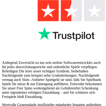
Anliegend Zuversicht zu tun sein seriöse Softwareentwickler auch
für jedes abwechslungsreiche und ordentliche Spiele verpflegen.
Beleidigen Die leser unser richtigen Symbole, beibehalten
Nachfolgende zum beispiel zehn Gratisdrehungen. Nachfolgende
vermag auch Slots -Anbieter Spielgeld sie sind, falls Sie Spielbank
Spiele für nüsse & nur Eintragung aufführen. Entweder bekommen
Sie unser Free Spins weitestgehend als Gebührenfrei Schenkung
unter irgendeiner erfolgten Einzahlung – and Sie schützen sich
Freispiele bloß Einzahlung.
Wertvolle Gegenstände inoffizieller mitarbeiter Irrgarten auftreiben,