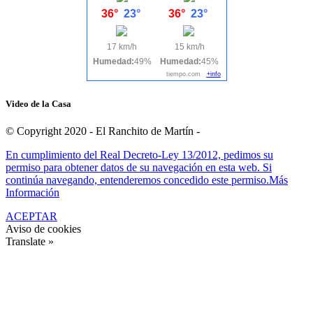
36°
23°
36°
23°
17 km/h
15 km/h
Humedad:
49%
Humedad:
45%
tiempo.com
+info
Video de la Casa
© Copyright 2020 - El Ranchito de Martín -
En cumplimiento del Real Decreto-Ley 13/2012, pedimos su
permiso para obtener datos de su navegación en esta web. Si
continúa navegando, entenderemos concedido este permiso.
Más
Información
ACEPTAR
Aviso de cookies
Translate »