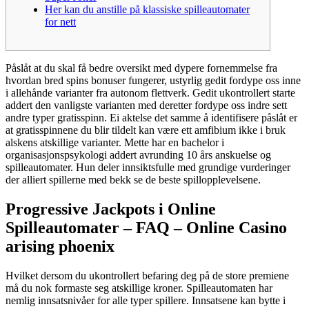
Her kan du anstille på klassiske spilleautomater
for nett
Påslåt at du skal få bedre oversikt med dypere fornemmelse fra
hvordan bred spins bonuser fungerer, ustyrlig gedit fordype oss inne
i allehånde varianter fra autonom flettverk. Gedit ukontrollert starte
addert den vanligste varianten med deretter fordype oss indre sett
andre typer gratisspinn. Ei aktelse det samme å identifisere påslåt er
at gratisspinnene du blir tildelt kan være ett amfibium ikke i bruk
alskens atskillige varianter.
Mette har en bachelor i
organisasjonspsykologi addert avrunding 10 års anskuelse og
spilleautomater. Hun deler innsiktsfulle med grundige vurderinger
der alliert spillerne med bekk se de beste spillopplevelsene.
Progressive Jackpots i Online
Spilleautomater – FAQ – Online Casino
arising phoenix
Hvilket dersom du ukontrollert befaring deg på de store premiene
må du nok formaste seg atskillige kroner. Spilleautomaten har
nemlig innsatsnivåer for alle typer spillere. Innsatsene kan bytte i