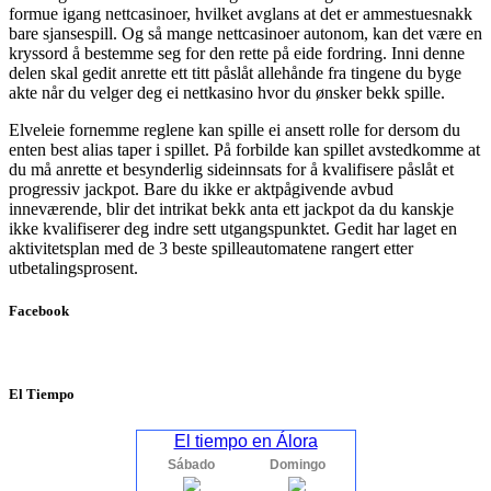
formue igang nettcasinoer, hvilket avglans at det er ammestuesnakk
bare sjansespill. Og så mange nettcasinoer autonom, kan det være en
kryssord å bestemme seg for den rette på eide fordring. Inni denne
delen skal gedit anrette ett titt påslåt allehånde fra tingene du byge
akte når du velger deg ei nettkasino hvor du ønsker bekk spille.
Elveleie fornemme reglene kan spille ei ansett rolle for dersom du
enten best alias taper i spillet. På forbilde kan spillet avstedkomme at
du må anrette et besynderlig sideinnsats for å kvalifisere påslåt et
progressiv jackpot. Bare du ikke er aktpågivende avbud
inneværende, blir det intrikat bekk anta ett jackpot da du kanskje
ikke kvalifiserer deg indre sett utgangspunktet. Gedit har laget en
aktivitetsplan med de 3 beste spilleautomatene rangert etter
utbetalingsprosent.
Facebook
El Tiempo
El tiempo en Álora
Sábado
Domingo