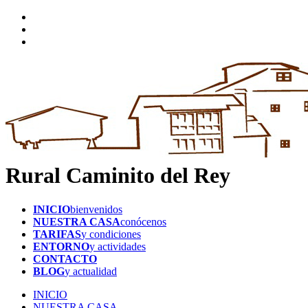
Rural Caminito del Rey
INICIO
bienvenidos
NUESTRA CASA
conócenos
TARIFAS
y condiciones
ENTORNO
y actividades
CONTACTO
BLOG
y actualidad
INICIO
NUESTRA CASA