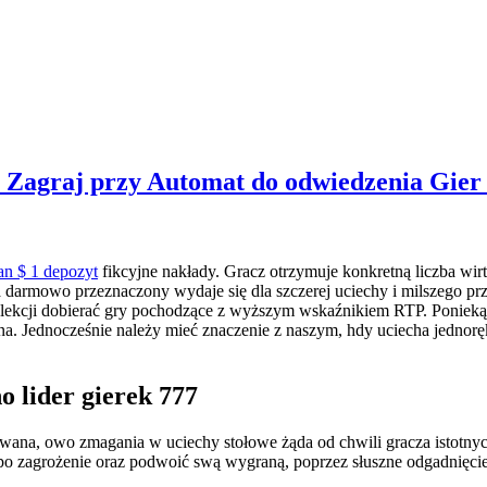
ie Zagraj przy Automat do odwiedzenia Gie
ean $ 1 depozyt
fikcyjne nakłady. Gracz otrzymuje konkretną liczba wi
ra darmowo przeznaczony wydaje się dla szczerej uciechy i milszego pr
selekcji dobierać gry pochodzące z wyższym wskaźnikiem RTP. Poniek
a. Jednocześnie należy mieć znaczenie z naszym, hdy uciecha jednoręk
o lider gierek 777
kowana, owo zmagania w uciechy stołowe żąda od chwili gracza istot
o zagrożenie oraz podwoić swą wygraną, poprzez słuszne odgadnięcie 