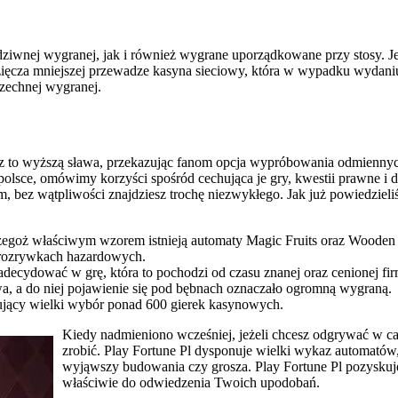
dziwnej wygranej, jak i również wygrane uporządkowane przy stosy. Jed
cza mniejszej przewadze kasyna sieciowy, która w wypadku wydaniu r
zechnej wygranej.
az to wyższą sława, przekazując fanom opcja wypróbowania odmiennyc
polsce, omówimy korzyści spośród cechująca je gry, kwestii prawne i d
m, bez wątpliwości znajdziesz trochę niezwykłego. Jak już powiedzie
czegoż właściwym wzorem istnieją automaty Magic Fruits oraz Wooden 
 rozrywkach hazardowych.
ecydować w grę, która to pochodzi od czasu znanej oraz cenionej fir
, a do niej pojawienie się pod bębnach oznaczało ogromną wygraną.
ujący wielki wybór ponad 600 gierek kasynowych.
Kiedy nadmieniono wcześniej, jeżeli chcesz odgrywać w ca
zrobić. Play Fortune Pl dysponuje wielki wykaz automatów
wyjąwszy budowania czy grosza. Play Fortune Pl pozyskuje
właściwie do odwiedzenia Twoich upodobań.