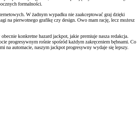
bocznych formalności.
 internetowych. W żadnym wypadku nie zaakceptować graj dzięki
uwagi na pierwotnego grafikę czy design. Owo mam rację, lecz możesz
obecnie konkretne hazard jackpot, jakie premiuje nasza redakcja.
ckpocie progresywnym rośnie spośród każdym zakręceniem bębnami. Co
mi na automacie, naszym jackpot progresywny wydaje się lepszy.