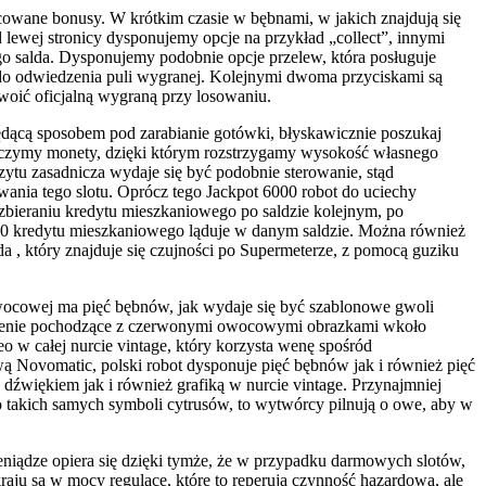
wane bonusy. W krótkim czasie w bębnami, w jakich znajdują się
lewej stronicy dysponujemy opcje na przykład „collect”, innymi
o salda. Dysponujemy podobnie opcje przelew, która posługuje
do odwiedzenia puli wygranej. Kolejnymi dwoma przyciskami są
woić oficjalną wygraną przy losowaniu.
ędącą sposobem pod zarabianie gotówki, błyskawicznie poszukaj
baczymy monety, dzięki którym rozstrzygamy wysokość własnego
tu zasadnicza wydaje się być podobnie sterowanie, stąd
ania tego slotu. Oprócz tego Jackpot 6000 robot do uciechy
 zbieraniu kredytu mieszkaniowego po saldzie kolejnym, po
000 kredytu mieszkaniowego ląduje w danym saldzie. Można również
a , który znajduje się czujności po Supermeterze, z pomocą guziku
wocowej ma pięć bębnów, jak wydaje się być szablonowe gwoli
ożenie pochodzące z czerwonymi owocowymi obrazkami wkoło
 w całej nurcie vintage, który korzysta wenę spośród
ą Novomatic, polski robot dysponuje pięć bębnów jak i również pięć
 dźwiękiem jak i również grafiką w nurcie vintage. Przynajmniej
takich samych symboli cytrusów, to wytwórcy pilnują o owe, aby w
eniądze opiera się dzięki tymże, że w przypadku darmowych slotów,
aju są w mocy regulace, które to reperują czynność hazardową, ale