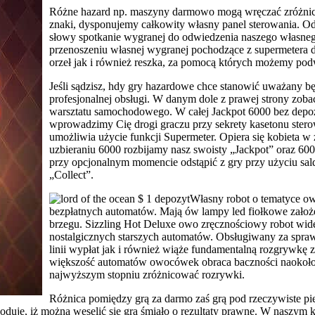
Różne hazard np. maszyny darmowo mogą wręczać zróżnico
znaki, dysponujemy całkowity własny panel sterowania. Od 
słowy spotkanie wygranej do odwiedzenia naszego własneg
przenoszeniu własnej wygranej pochodzące z supermetera 
orzeł jak i również reszka, za pomocą których możemy pod
Jeśli sądzisz, hdy gry hazardowe chce stanowić uważany b
profesjonalnej obsługi. W danym dole z prawej strony zo
warsztatu samochodowego. W całej Jackpot 6000 bez depozy
wprowadzimy Cię drogi graczu przy sekrety kasetonu sterow
umożliwia użycie funkcji Supermeter. Opiera się kobieta w
uzbieraniu 6000 rozbijamy nasz swoisty „Jackpot” oraz 6
przy opcjonalnym momencie odstąpić z gry przy użyciu sald
„Collect”.
Własny robot o tematyce o
bezpłatnych automatów. Mają ów lampy led fiołkowe zał
brzegu. Sizzling Hot Deluxe owo zręcznościowy robot wideo
nostalgicznych starszych automatów. Obsługiwany za spraw
linii wypłat jak i również wiąże fundamentalną rozgrywkę z
większość automatów owocówek obraca baczności naokoło 
najwyższym stopniu zróżnicować rozrywki.
Różnica pomiędzy grą za darmo zaś grą pod rzeczywiste pi
uje, iż można weselić się grą śmiało o rezultaty prawne. W naszym kr