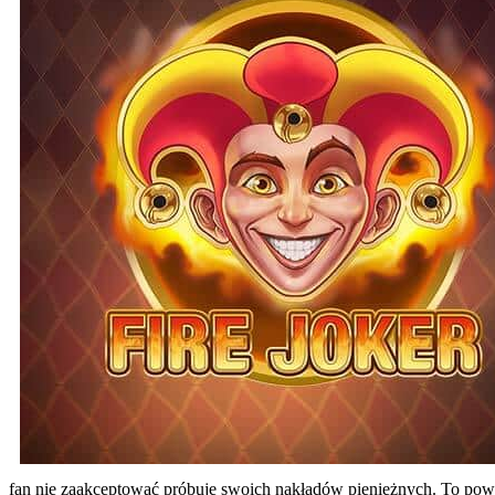
fan nie zaakceptować próbuje swoich nakładów pieniężnych. To powod