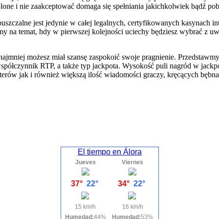
olone i nie zaakceptować domaga się spełniania jakichkolwiek bądź po
ypuszczalne jest jedynie w całej legalnych, certyfikowanych kasynach
iśmy na temat, hdy w pierwszej kolejności uciechy będziesz wybrać z 
zynajmniej możesz miał szansę zaspokoić swoje pragnienie. Przedstawmy 
y, współczynnik RTP, a także typ jackpota. Wysokość puli nagród w ja
rów jak i również większą ilość wiadomości graczy, kręcących bębna
El tiempo en Álora
Jueves
Viernes
37°
22°
34°
22°
15 km/h
16 km/h
Humedad:
44%
Humedad:
53%