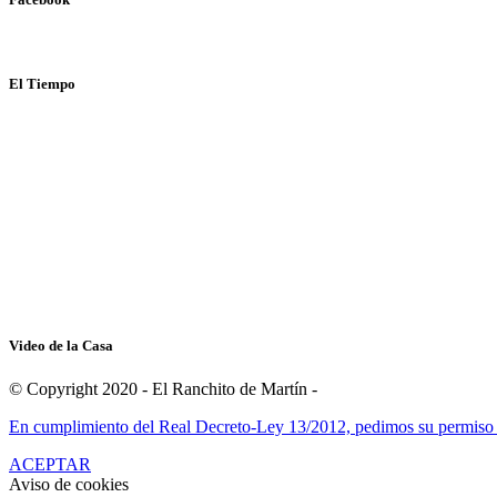
El Tiempo
Video de la Casa
© Copyright 2020 - El Ranchito de Martín -
En cumplimiento del Real Decreto-Ley 13/2012, pedimos su permiso p
ACEPTAR
Aviso de cookies