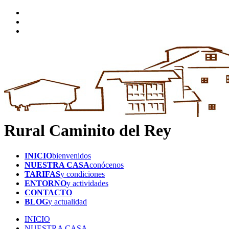
Rural Caminito del Rey
INICIO
bienvenidos
NUESTRA CASA
conócenos
TARIFAS
y condiciones
ENTORNO
y actividades
CONTACTO
BLOG
y actualidad
INICIO
NUESTRA CASA