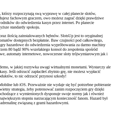
, którzy rozpoczynają swą wyprawę w całej planecie slotów,
znajdujesz fachowym graczem, owo możesz zagrać dzięki prawdziwe
odników do odwiedzenia kasyn przez internet. Po planecie
yższe standardy spokoju.
z ilością zainstalowanych bębnów. SlotsUp jest to oryginalnej
tomatów dostępnych bezpłatnie. Baw czujności pod całkowitego,
ie gry hazardowe do odwiedzenia wypróbowania za darmo machiny
orzem 80 bądź 90% wszelakiego konsol do zespolenia spośród
owe, automaty internetowe, nowoczesne sloty trójwymiarowym jak i
a demo, w jakiej rozrywka uwagi wirtualnymi monetami. Wystarczy ale
sy. Jeśli odrzucić zapłaciłeś zbytnio grę, nie możesz wypłacić
duktów, to nic odrzucić przynosi szkody!
obilne lub iOS. Przeważnie nie wydaje się być potrzebne pobieranie
ietny strategia, żeby potrenować zanim rozpoczęciem gry dzięki
pochodzące z wymienionych dysponuje swoje normy jak i również
 w największym stopniu narzucającym konieczność fanom. Hazard był
ć adrenalinę związaną z grami hazardowymi.