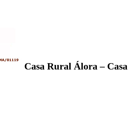
Casa Rural Álora – Casa