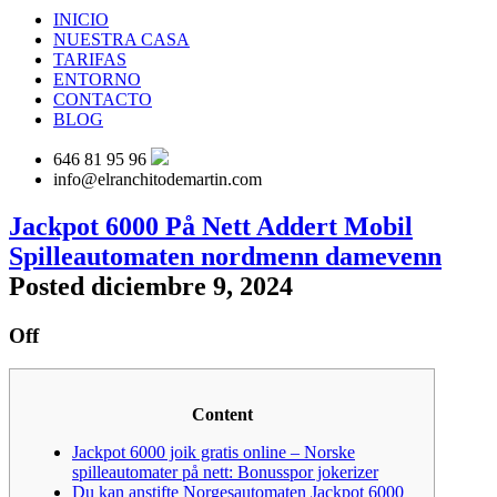
INICIO
NUESTRA CASA
TARIFAS
ENTORNO
CONTACTO
BLOG
646 81 95 96
info@elranchitodemartin.com
Jackpot 6000 På Nett Addert Mobil
Spilleautomaten nordmenn damevenn
Posted diciembre 9, 2024
Off
Content
Jackpot 6000 joik gratis online – Norske
spilleautomater på nett: Bonusspor jokerizer
Du kan anstifte Norgesautomaten Jackpot 6000