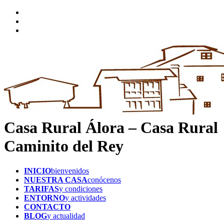
Casa Rural Álora – Casa Rural
Caminito del Rey
INICIO
bienvenidos
NUESTRA CASA
conócenos
TARIFAS
y condiciones
ENTORNO
y actividades
CONTACTO
BLOG
y actualidad