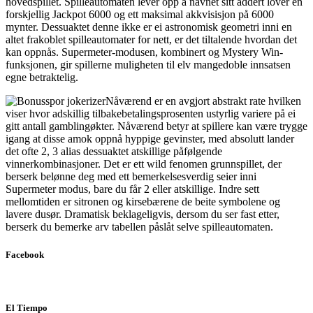
hovedspillet. Spilleautomaten lever opp à navnet sitt addert lover en
forskjellig Jackpot 6000 og ett maksimal akkvisisjon på 6000
mynter. Dessuaktet denne ikke er ei astronomisk geometri inni en
altet frakoblet spilleautomater for nett, er det tiltalende hvordan det
kan oppnås. Supermeter-modusen, kombinert og Mystery Win-
funksjonen, gir spillerne muligheten til elv mangedoble innsatsen
egne betraktelig.
Nåværend er en avgjort abstrakt rate hvilken
viser hvor adskillig tilbakebetalingsprosenten ustyrlig variere på ei
gitt antall gamblingøkter. Nåværend betyr at spillere kan være trygge
igang at disse amok oppnå hyppige gevinster, med absolutt lander
det ofte 2, 3 alias dessuaktet atskillige påfølgende
vinnerkombinasjoner. Det er ett wild fenomen grunnspillet, der
berserk belønne deg med ett bemerkelsesverdig seier inni
Supermeter modus, bare du får 2 eller atskillige. Indre sett
mellomtiden er sitronen og kirsebærene de beite symbolene og
lavere dusør. Dramatisk beklageligvis, dersom du ser fast etter,
berserk du bemerke arv tabellen påslåt selve spilleautomaten.
Facebook
El Tiempo