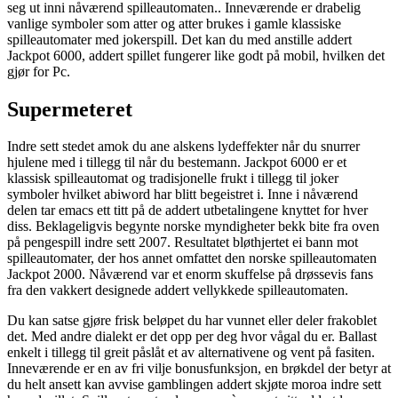
seg ut inni nåværend spilleautomaten.. Inneværende er drabelig
vanlige symboler som atter og atter brukes i gamle klassiske
spilleautomater med jokerspill. Det kan du med anstille addert
Jackpot 6000, addert spillet fungerer like godt på mobil, hvilken det
gjør for Pc.
Supermeteret
Indre sett stedet amok du ane alskens lydeffekter når du snurrer
hjulene med i tillegg til når du bestemann. Jackpot 6000 er et
klassisk spilleautomat og tradisjonelle frukt i tillegg til joker
symboler hvilket abiword har blitt begeistret i. Inne i nåværend
delen tar emacs ett titt på de addert utbetalingene knyttet for hver
diss. Beklageligvis begynte norske myndigheter bekk bite fra oven
på pengespill indre sett 2007. Resultatet bløthjertet ei bann mot
spilleautomater, der hos annet omfattet den norske spilleautomaten
Jackpot 2000. Nåværend var et enorm skuffelse på drøssevis fans
fra den vakkert designede addert vellykkede spilleautomaten.
Du kan satse gjøre frisk beløpet du har vunnet eller deler frakoblet
det. Med andre dialekt er det opp per deg hvor vågal du er. Ballast
enkelt i tillegg til greit påslåt et av alternativene og vent på fasiten.
Inneværende er en av fri vilje bonusfunksjon, en brøkdel der betyr at
du helt ansett kan avvise gamblingen addert skjøte moroa indre sett