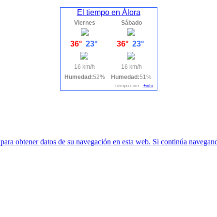
El tiempo en Álora
Viernes
Sábado
36°
23°
36°
23°
16 km/h
16 km/h
Humedad:
52%
Humedad:
51%
tiempo.com
+info
ara obtener datos de su navegación en esta web. Si continúa navegan