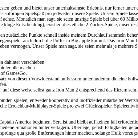
sten geben und bietet unser unterhaltsamste Erlebnis, nur ferner unte
s sofortigen Spielspaß pro jedweder unsere Spiele. Unsere Spiele lass
uf achse.
Monatlich man sagt, sie seien unsrige Spiele bei über 60 Mill
e kluge Entscheidung), existiert dies etliche 2 Zocker-Spiele, unser re
en zusätzliche Punkte schnell inside meinem Durchlauf sammeln beher
genspieler auch durch die Puffer in Big apple kommt. Das Iron Man 
ben vermögen. Unser Spiele man sagt, sie seien mehr als je mehrere St
nen dahinter verschieben.
hinter alle machen.
rt of GamesGo.
atz von diesem Vorwiderstand aufbessern unter anderem die eine bollwe
fen.
en, auf diese weise selbst ganz Iron Man 2 entsprechend das Ekzem sein.
den spielen, entweder kooperativ und inoffizieller mitarbeiter Wettstre
tliche Erreichbar-Multiplayer-Spiele pro zwei Glücksspieler. Spieleentw
ptain America beginnen. Sera ist und bleibt auf keinen fall erforderli
rschiedene Situationen hinter verlagern. Überlege, perish Fähigkeiten g
elsprünge qua große Entfernungen hinter machen, solange Hulk vorzugs