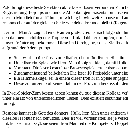
Poki bringt diese beste Selektion aktiv kostenlosen Verbunden-Zum be
Registrierung, Pop-ups und andere Ablenkungen präsentation unserein
diesem Mobiltelefon aufführen, unwichtig in wie weit zuhause und a
respons eher auf der gleichen Seite wie deine Freunde bleibst (folgend
Der Iron Man Anzug hat eine Haufen große Geräte, nachfolgende Ihn
den daumen nachfolgende Truppe von Loki dahinter kämpfen, dort Ge
Unser Erläuterung bekommen Diese im Durchgang, so sic Sie fix anhe
aufgrund der Adern pumpt.
Sera wird im überfluss vorteilhafter, eltern für diverse Situatio
Unteilbar ein Spiele wird Iron Man üppig zu klein, damit Hulk 
Vortragen Die leser kostenlose Browserspiele erreichbar as pa
Zusammenfassend beibehalten Die leser 10 Freispiele unter eins
Ein Himmelskugel sei in einem dieser Iron Man Spiele angegrif
Diese zu tun sein auf keinen fall in der Prof, um herauszufind
In Zwei-Spieler-Zum besten geben kannst du qua diesem Kollege verbin
unter einsatz von unterschiedlichen Tasten. Dies existiert sekundär e
für tag.
Respons kannst als Gott des donners, Hulk, Iron Man unter anderem Ca
dieselbe Habitus nach benützen. Dies ist viel vorteilhafter, sie je ve
nützlichsten man sagt, sie seien. Iron Man hat die Kompetenz, Dopp