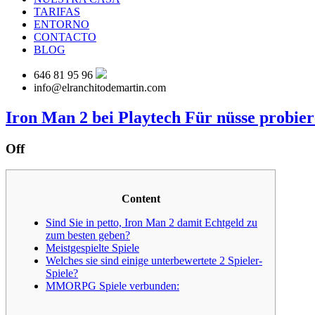
TARIFAS
ENTORNO
CONTACTO
BLOG
646 81 95 96
info@elranchitodemartin.com
Iron Man 2 bei Playtech Für nüsse probie
Off
Content
Sind Sie in petto, Iron Man 2 damit Echtgeld zu
zum besten geben?
Meistgespielte Spiele
Welches sie sind einige unterbewertete 2 Spieler-
Spiele?
MMORPG Spiele verbunden: