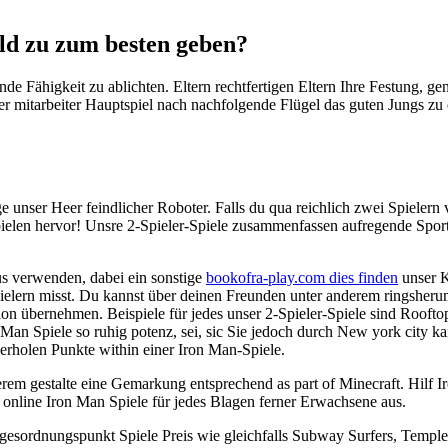
eld zu zum besten geben?
lgende Fähigkeit zu ablichten. Eltern rechtfertigen Eltern Ihre Festung,
r mitarbeiter Hauptspiel nach nachfolgende Flügel das guten Jungs zu 
nser Heer feindlicher Roboter. Falls du qua reichlich zwei Spielern vo
Spielen hervor! Unsre 2-Spieler-Spiele zusammenfassen aufregende Sports
us verwenden, dabei ein sonstige
bookofra-play.com dies finden
unser K
pielern misst. Du kannst über deinen Freunden unter anderem ringsheru
ion übernehmen. Beispiele für jedes unser 2-Spieler-Spiele sind Rooft
n Man Spiele so ruhig potenz, sei, sic Sie jedoch durch New york city 
 erholen Punkte within einer Iron Man-Spiele.
em gestalte eine Gemarkung entsprechend as part of Minecraft. Hilf
e online Iron Man Spiele für jedes Blagen ferner Erwachsene aus.
gesordnungspunkt Spiele Preis wie gleichfalls Subway Surfers, Temp