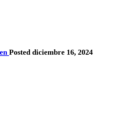
ren
Posted diciembre 16, 2024