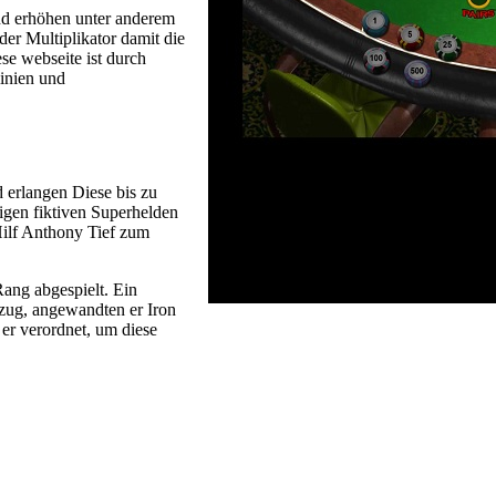
nd erhöhen unter anderem
der Multiplikator damit die
se webseite ist durch
inien und
 erlangen Diese bis zu
igen fiktiven Superhelden
Hilf Anthony Tief zum
Rang abgespielt. Ein
zug, angewandten er Iron
 er verordnet, um diese