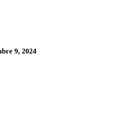
mbre 9, 2024