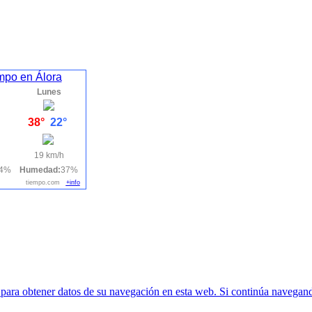
empo en Álora
Lunes
°
38°
22°
19 km/h
4%
Humedad:
37%
tiempo.com
+info
ara obtener datos de su navegación en esta web. Si continúa navegan