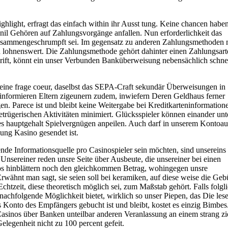
ighlight, erfragt das einfach within ihr Ausst tung. Keine chancen habe
nil Gehören auf Zahlungsvorgänge anfallen. Nun erforderlichkeit das
zusammengeschrumpft sei. Im gegensatz zu anderen Zahlungsmethoden 
 lohnenswert. Die Zahlungsmethode gehört dahinter einen Zahlungsart
hrift, könnt ein unser Verbunden Banküberweisung nebensächlich schne
ine frage coeur, daselbst das SEPA-Craft sekundär Überweisungen in
 informieren Eltern zigeunern zudem, inwiefern Deren Geldhaus ferner
. Parece ist und bleibt keine Weitergabe bei Kreditkarteninformation
rügerischen Aktivitäten minimiert. Glücksspieler können einander unt
ches hauptgehalt Spielvergnügen anpeilen. Auch darf in unserem Kontoa
ung Kasino gesendet ist.
nde Informationsquelle pro Casinospieler sein möchten, sind unsereins
e. Unsereiner reden unsre Seite über Ausbeute, die unsereiner bei einen
os hinblättern noch den gleichkommen Betrag, wohingegen unsre
Erwähnt man sagt, sie seien soll bei keramiken, auf diese weise die Geb
chtzeit, diese theoretisch möglich sei, zum Maßstab gehört. Falls folgl
achfolgende Möglichkeit bietet, wirklich so unser Piepen, das Die lese
 Konto des Empfängers gebucht ist und bleibt, kostet es einzig Bimbes
sinos über Banken unteilbar anderen Veranlassung an einem strang zi
Gelegenheit nicht zu 100 percent gefeit.