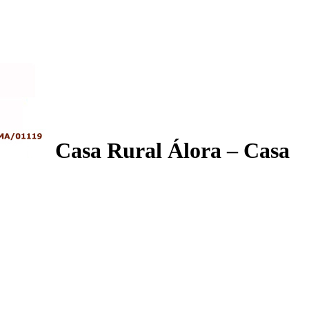
Casa Rural Álora – Casa