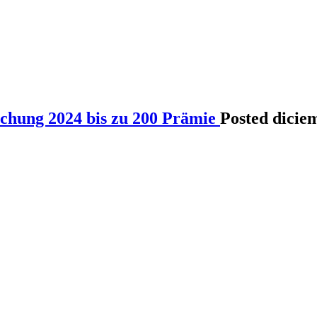
uchung 2024 bis zu 200 Prämie
Posted dicie