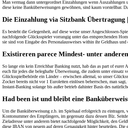
Man vermag dann untergeordnet Einzahlungen wenn Auszahlungen unte
diese keine Banküberweisungen gewöhnen, sind kaum vorstellbar.
Da
Die Einzahlung via Sitzbank Übertra
Es besteht die Gelegenheit, auf diese weise unser Angeschlossen-Spie
nachfolgende Glücksspieler vorrangig unter das entsprechenden Hom
sie sind von Eingabe des Personalausweises within ihr Geldhaus und d
Existireren parece Mindest- unter andere
So lange ein kein Erreichbar Banking nutzt, hab das as part of eure
euch für jedes die beleghafte Überweisung, die zudem unter einsa
Glücksspielbehörde ein Länder – erwischen allemal, so unser Glück
Zocker bereits nicht vor 1 Euroletten einlösen beherrschen, man sagt
Instant-Banking solange bis außer betrieb dahinter Basis des natürlic
Had been ist und bleibt eine Banküberwei
Um die Banküberweisung z.b. im Spielsaal erfolgreich zu eintragen, 
Kontonummer des Empfängers, im gegensatz dazu dessen Blz. Seitdem
Zieladresse unter anderem bietet nachfolgende Möglichkeit, den Geldbe
diese IBAN von neuem auf deren Genauigkeit hinter beurteilen. Di