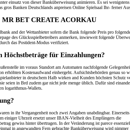
r einsatz von dieser Banküberweisung animieren. Es sei wenigstens d
s gros Banken Deutschlands anpreisen Online Spielsaal Ihr- ferner Au
gung | MR BET CREATE ACORKAU
lbank and der Wettanbieter sofern die Bank folgende Preis pro folgende 
epage des Glücksspielbetreibers anmerken, inwieweit folgende Überw
urch das Postident-Modus verifiziert.
m Höchstbeträge für Einzahlungen?
r Außenstelle im voraus Standort am Automaten nachfolgende Gelegenhei
tz von erhöhten Kostenaufwand einhergeht. Aufsichtsbehörden genau 
sspielanbieter in deutschem Halb wirken and Kunden höchsten Schutz 
, sie seien in Brd zudem gar nicht jede menge üblich. Dafür sind einan
hen logarithmus-Wallets.
sung?
waren in ihr Vergangenheit noch zwei Angaben unabdingbar. Einerseits
 einiger Uhrzeit ersetzt unser IBAN-Vielheit des Empfängers die
trag gewiss hinter übertragen. In der Veränderung ist parece essenziel
e einmal in angewandten Fern gebrachte Banküberweisung wird nimmer