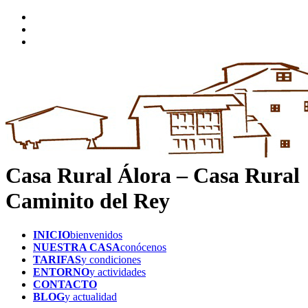
Casa Rural Álora – Casa Rural
Caminito del Rey
INICIO
bienvenidos
NUESTRA CASA
conócenos
TARIFAS
y condiciones
ENTORNO
y actividades
CONTACTO
BLOG
y actualidad