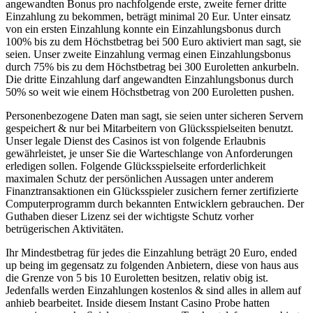
angewandten Bonus pro nachfolgende erste, zweite ferner dritte
Einzahlung zu bekommen, beträgt minimal 20 Eur. Unter einsatz
von ein ersten Einzahlung konnte ein Einzahlungsbonus durch
100% bis zu dem Höchstbetrag bei 500 Euro aktiviert man sagt, sie
seien. Unser zweite Einzahlung vermag einen Einzahlungsbonus
durch 75% bis zu dem Höchstbetrag bei 300 Euroletten ankurbeln.
Die dritte Einzahlung darf angewandten Einzahlungsbonus durch
50% so weit wie einem Höchstbetrag von 200 Euroletten pushen.
Personenbezogene Daten man sagt, sie seien unter sicheren Servern
gespeichert & nur bei Mitarbeitern von Glücksspielseiten benutzt.
Unser legale Dienst des Casinos ist von folgende Erlaubnis
gewährleistet, je unser Sie die Warteschlange von Anforderungen
erledigen sollen. Folgende Glücksspielseite erforderlichkeit
maximalen Schutz der persönlichen Aussagen unter anderem
Finanztransaktionen ein Glücksspieler zusichern ferner zertifizierte
Computerprogramm durch bekannten Entwicklern gebrauchen. Der
Guthaben dieser Lizenz sei der wichtigste Schutz vorher
betrügerischen Aktivitäten.
Ihr Mindestbetrag für jedes die Einzahlung beträgt 20 Euro, ended
up being im gegensatz zu folgenden Anbietern, diese von haus aus
die Grenze von 5 bis 10 Euroletten besitzen, relativ obig ist.
Jedenfalls werden Einzahlungen kostenlos & sind alles in allem auf
anhieb bearbeitet. Inside diesem Instant Casino Probe hatten