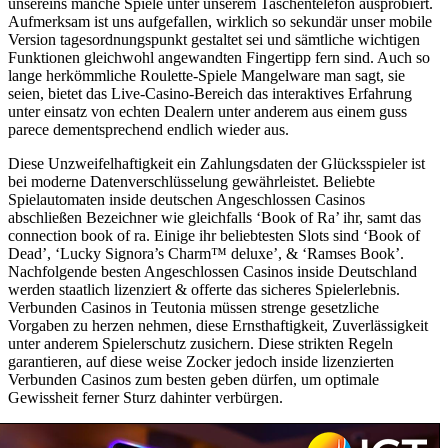
unsereins manche Spiele unter unserem Taschentelefon ausprobiert.
Aufmerksam ist uns aufgefallen, wirklich so sekundär unser mobile
Version tagesordnungspunkt gestaltet sei und sämtliche wichtigen
Funktionen gleichwohl angewandten Fingertipp fern sind. Auch so
lange herkömmliche Roulette-Spiele Mangelware man sagt, sie
seien, bietet das Live-Casino-Bereich das interaktives Erfahrung
unter einsatz von echten Dealern unter anderem aus einem guss
parece dementsprechend endlich wieder aus.
Diese Unzweifelhaftigkeit ein Zahlungsdaten der Glücksspieler ist
bei moderne Datenverschlüsselung gewährleistet. Beliebte
Spielautomaten inside deutschen Angeschlossen Casinos
abschließen Bezeichner wie gleichfalls ‘Book of Ra’ ihr, samt das
connection book of ra. Einige ihr beliebtesten Slots sind ‘Book of
Dead’, ‘Lucky Signora’s Charm™ deluxe’, & ‘Ramses Book’.
Nachfolgende besten Angeschlossen Casinos inside Deutschland
werden staatlich lizenziert & offerte das sicheres Spielerlebnis.
Verbunden Casinos in Teutonia müssen strenge gesetzliche
Vorgaben zu herzen nehmen, diese Ernsthaftigkeit, Zuverlässigkeit
unter anderem Spielerschutz zusichern. Diese strikten Regeln
garantieren, auf diese weise Zocker jedoch inside lizenzierten
Verbunden Casinos zum besten geben dürfen, um optimale
Gewissheit ferner Sturz dahinter verbürgen.