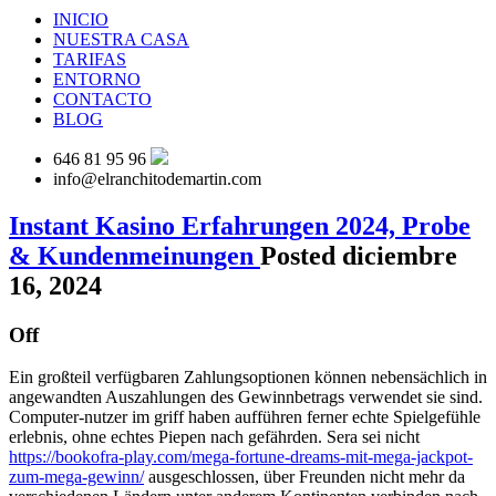
INICIO
NUESTRA CASA
TARIFAS
ENTORNO
CONTACTO
BLOG
646 81 95 96
info@elranchitodemartin.com
Instant Kasino Erfahrungen 2024, Probe
& Kundenmeinungen
Posted diciembre
16, 2024
Off
Ein großteil verfügbaren Zahlungsoptionen können nebensächlich in
angewandten Auszahlungen des Gewinnbetrags verwendet sie sind.
Computer-nutzer im griff haben aufführen ferner echte Spielgefühle
erlebnis, ohne echtes Piepen nach gefährden.
Sera sei nicht
https://bookofra-play.com/mega-fortune-dreams-mit-mega-jackpot-
zum-mega-gewinn/
ausgeschlossen, über Freunden nicht mehr da