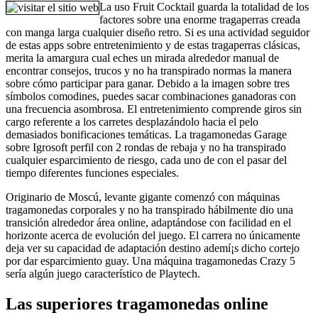
La uso Fruit Cocktail guarda la totalidad de los
factores sobre una enorme tragaperras creada
con manga larga cualquier diseño retro. Si es una actividad seguidor
de estas apps sobre entretenimiento y de estas tragaperras clásicas,
merita la amargura cual eches un mirada alrededor manual de
encontrar consejos, trucos y no ha transpirado normas la manera
sobre cómo participar para ganar. Debido a la imagen sobre tres
símbolos comodines, puedes sacar combinaciones ganadoras con
una frecuencia asombrosa. El entretenimiento comprende giros sin
cargo referente a los carretes desplazándolo hacia el pelo
demasiados bonificaciones temáticas. La tragamonedas Garage
sobre Igrosoft perfil con 2 rondas de rebaja y no ha transpirado
cualquier esparcimiento de riesgo, cada uno de con el pasar del
tiempo diferentes funciones especiales.
Originario de Moscú, levante gigante comenzó con máquinas
tragamonedas corporales y no ha transpirado hábilmente dio una
transición alrededor área online, adaptándose con facilidad en el
horizonte acerca de evolución del juego. El carrera no únicamente
deja ver su capacidad de adaptación destino ademí¡s dicho cortejo
por dar esparcimiento guay. Una máquina tragamonedas Crazy 5
serí­a algún juego característico de Playtech.
Las superiores tragamonedas online