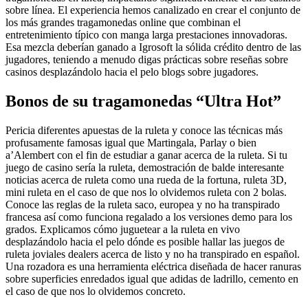
sobre línea. El experiencia hemos canalizado en crear el conjunto de
los más grandes tragamonedas online que combinan el
entretenimiento típico con manga larga prestaciones innovadoras.
Esa mezcla deberían ganado a Igrosoft la sólida crédito dentro de las
jugadores, teniendo a menudo digas prácticas sobre reseñas sobre
casinos desplazándolo hacia el pelo blogs sobre jugadores.
Bonos de su tragamonedas “Ultra Hot”
Pericia diferentes apuestas de la ruleta y conoce las técnicas más
profusamente famosas igual que Martingala, Parlay o bien
a’Alembert con el fin de estudiar a ganar acerca de la ruleta. Si tu
juego de casino serí­a la ruleta, demostración de balde interesante
noticias acerca de ruleta como una rueda de la fortuna, ruleta 3D,
mini ruleta en el caso de que nos lo olvidemos ruleta con 2 bolas.
Conoce las reglas de la ruleta saco, europea y no ha transpirado
francesa así­ como funciona regalado a los versiones demo para los
grados. Explicamos cómo juguetear a la ruleta en vivo
desplazándolo hacia el pelo dónde es posible hallar las juegos de
ruleta joviales dealers acerca de listo y no ha transpirado en español.
Una rozadora es una herramienta eléctrica diseñada de hacer ranuras
sobre superficies enredados igual que adidas de ladrillo, cemento en
el caso de que nos lo olvidemos concreto.