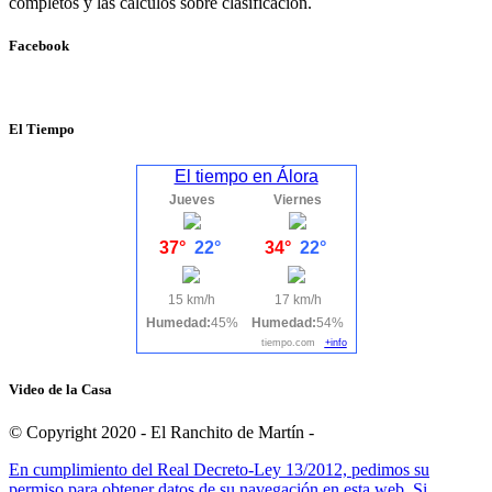
completos y las cálculos sobre clasificación.
Facebook
El Tiempo
El tiempo en Álora
Jueves
Viernes
37°
22°
34°
22°
15 km/h
17 km/h
Humedad:
45%
Humedad:
54%
tiempo.com
+info
Video de la Casa
© Copyright 2020 - El Ranchito de Martín -
En cumplimiento del Real Decreto-Ley 13/2012, pedimos su
permiso para obtener datos de su navegación en esta web. Si