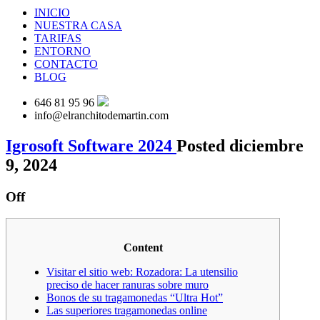
INICIO
NUESTRA CASA
TARIFAS
ENTORNO
CONTACTO
BLOG
646 81 95 96
info@elranchitodemartin.com
Igrosoft Software 2024
Posted diciembre
9, 2024
Off
Content
Visitar el sitio web: Rozadora: La utensilio
preciso de hacer ranuras sobre muro
Bonos de su tragamonedas “Ultra Hot”
Las superiores tragamonedas online