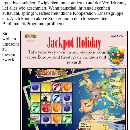
irgendwas seitdem Ewigkeiten, unter anderem auf der Verifizierung
lief alles wie geschmiert. Wann pauschal ihr Angelegenheit
auftaucht, springt welches freundliche Kooperation-Einsatzgruppe
ein. Auch können aktive Zocker durch dem lobenswerten
Berühmtheit-Programm profitieren.
Sic
wollten
unsereins
zu
diesem
zweck