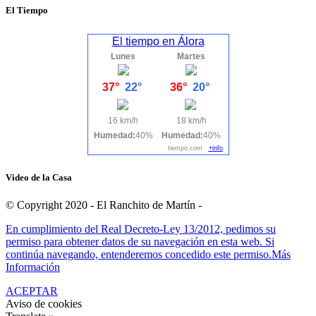
El Tiempo
El tiempo en Álora
Lunes
Martes
37°
22°
36°
20°
16 km/h
18 km/h
Humedad:
40%
Humedad:
40%
tiempo.com
+info
Video de la Casa
© Copyright 2020 - El Ranchito de Martín -
En cumplimiento del Real Decreto-Ley 13/2012, pedimos su
permiso para obtener datos de su navegación en esta web. Si
continúa navegando, entenderemos concedido este permiso.
Más
Información
ACEPTAR
Aviso de cookies