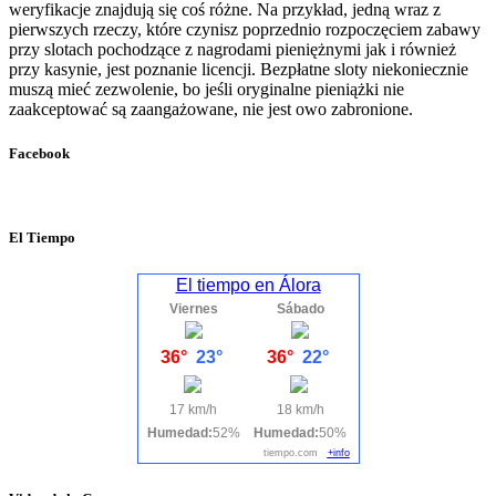
weryfikacje znajdują się coś różne. Na przykład, jedną wraz z
pierwszych rzeczy, które czynisz poprzednio rozpoczęciem zabawy
przy slotach pochodzące z nagrodami pieniężnymi jak i również
przy kasynie, jest poznanie licencji. Bezpłatne sloty niekoniecznie
muszą mieć zezwolenie, bo jeśli oryginalne pieniążki nie
zaakceptować są zaangażowane, nie jest owo zabronione.
Facebook
El Tiempo
El tiempo en Álora
Viernes
Sábado
36°
23°
36°
22°
17 km/h
18 km/h
Humedad:
52%
Humedad:
50%
tiempo.com
+info