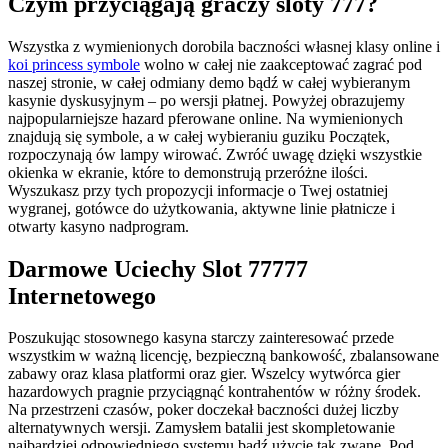
Czym przyciągają graczy sloty 777?
Wszystka z wymienionych dorobila baczności własnej klasy online i
koi princess symbole
wolno w całej nie zaakceptować zagrać pod
naszej stronie, w całej odmiany demo bądź w całej wybieranym
kasynie dyskusyjnym – po wersji płatnej. Powyżej obrazujemy
najpopularniejsze hazard pferowane online. Na wymienionych
znajdują się symbole, a w całej wybieraniu guziku Początek,
rozpoczynają ów lampy wirować. Zwróć uwagę dzięki wszystkie
okienka w ekranie, które to demonstrują przeróżne ilości.
Wyszukasz przy tych propozycji informacje o Twej ostatniej
wygranej, gotówce do użytkowania, aktywne linie płatnicze i
otwarty kasyno nadprogram.
Darmowe Uciechy Slot 77777
Internetowego
Poszukując stosownego kasyna starczy zainteresować przede
wszystkim w ważną licencję, bezpieczną bankowość, zbalansowane
zabawy oraz klasa platformi oraz gier. Wszelcy wytwórca gier
hazardowych pragnie przyciągnąć kontrahentów w różny środek.
Na przestrzeni czasów, poker doczekał baczności dużej liczby
alternatywnych wersji. Zamysłem batalii jest skompletowanie
najbardziej odpowiedniego systemu bądź użycie tak zwane. Pod