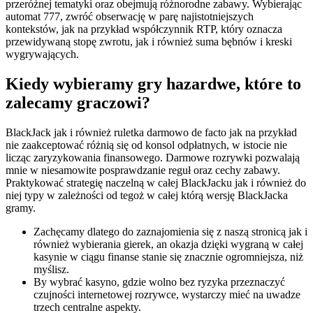
przeróżnej tematyki oraz obejmują różnorodne zabawy. Wybierając
automat 777, zwróć obserwację w parę najistotniejszych
kontekstów, jak na przykład współczynnik RTP, który oznacza
przewidywaną stopę zwrotu, jak i również suma bębnów i kreski
wygrywających.
Kiedy wybieramy gry hazardwe, które to
zalecamy graczowi?
BlackJack jak i również ruletka darmowo de facto jak na przykład
nie zaakceptować różnią się od konsol odpłatnych, w istocie nie
licząc zaryzykowania finansowego. Darmowe rozrywki pozwalają
mnie w niesamowite posprawdzanie reguł oraz cechy zabawy.
Praktykować strategię naczelną w całej BlackJacku jak i również do
niej typy w zależności od tegoż w całej którą wersję BlackJacka
gramy.
Zachęcamy dlatego do zaznajomienia się z naszą stronicą jak i
również wybierania gierek, an okazja dzięki wygraną w całej
kasynie w ciągu finanse stanie się znacznie ogromniejsza, niż
myślisz.
By wybrać kasyno, gdzie wolno bez ryzyka przeznaczyć
czujności internetowej rozrywce, wystarczy mieć na uwadze
trzech centralne aspekty.