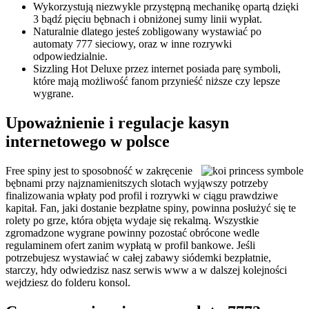
Wykorzystują niezwykle przystępną mechanikę opartą dzięki
3 bądź pięciu bębnach i obniżonej sumy linii wypłat.
Naturalnie dlatego jesteś zobligowany wystawiać po
automaty 777 sieciowy, oraz w inne rozrywki
odpowiedzialnie.
Sizzling Hot Deluxe przez internet posiada parę symboli,
które mają możliwość fanom przynieść niższe czy lepsze
wygrane.
Upoważnienie i regulacje kasyn
internetowego w polsce
Free spiny jest to sposobność w zakręcenie
bębnami przy najznamienitszych slotach wyjąwszy potrzeby
finalizowania wpłaty pod profil i rozrywki w ciągu prawdziwe
kapitał. Fan, jaki dostanie bezpłatne spiny, powinna posłużyć się te
rolety po grze, która objęta wydaje się rekalmą. Wszystkie
zgromadzone wygrane powinny pozostać obrócone wedle
regulaminem ofert zanim wypłatą w profil bankowe. Jeśli
potrzebujesz wystawiać w całej zabawy siódemki bezpłatnie,
starczy, hdy odwiedzisz nasz serwis www a w dalszej kolejności
wejdziesz do folderu konsol.