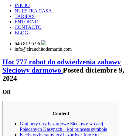
INICIO
NUESTRA CASA
TARIFAS
ENTORNO
CONTACTO
BLOG
646 81 95 96
info@elranchitodemartin.com
Hot 777 robot do odwiedzenia zabawy
Sieciowy darmowo
Posted diciembre 9,
2024
Off
Content
Graj przy Gry hazardowe Sieciowy w całej
Polecanych Kasynach – koi princess symbole
Kiedy wybieramy gry hazardwe, które to