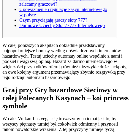
zalecamy graczowi?
Upoważnienie i regulacje kasyn internetowego
w polsce
Czym przyciągają graczy sloty 777?
Darmowe Uciechy Slot 77777 Internetowego
W całej poniższych akapitach dokładnie przedstawimy
najpopularniejsze bonusy według doświadczonych internautów
hazardowych. Testuj uciechy automaty online wspólnie z nami i
podziel uwagi swą opinią.
Hazard za darmo internetowego w
większości przypadków oferują również niezwykle duże Jackpoty,
an owe kolejny argument przemawiający zbytnio rozgrywką przy
tego rodzaju automatu hazardowego.
Graj przy Gry hazardowe Sieciowy w
całej Polecanych Kasynach – koi princess
symbole
W całej Vulkan Las vegas się troszczymy na temat jest to, by
wszyscy piętnasty turniej był cokolwiek odmienny i przynosił
fanom nowatorskie wrażenia. Z tej przyczyny turnieje tyczą