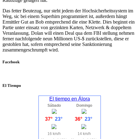
Raubzüge gelagert hat.
Das fetter Beutezug, nur steht jedem der Hochsicherheitssystem im
Weg, sic bei einem Superhirn programmiert ist, außerdem hängt
Ermittler Gut an Bob entsprechend die eine Klette. Dies beginnt ein
Partie unter einsatz von gezinkten Karten, Netzwerk & doppeltem
Veranlassung. Dolan will einen Deal qua dem FBI stellung nehmen
ferner nachfolgende neun Millionen US-$ zurückstellen, diese er
gestohlen hat, sofern entsprechend seine Sanktionierung
zusammengeschrumpft wird.
Facebook
El Tiempo
El tiempo en Álora
Sábado
Domingo
37°
23°
36°
23°
16 km/h
14 km/h