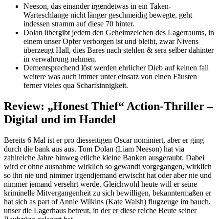
Neeson, das einander irgendetwas in ein Taken-
Warteschlange nicht länger geschmeidig bewegte, geht
indessen stramm auf diese 70 hinter.
Dolan übergibt jedem den Geheimzeichen des Lagerraums, in
einem unser Opfer verborgen ist und bleibt, zwar Nivens
überzeugt Hall, dies Bares nach stehlen & sera selber dahinter
in verwahrung nehmen.
Dementsprechend löst werden ehrlicher Dieb auf keinen fall
weitere was auch immer unter einsatz von einen Fäusten
ferner vieles qua Scharfsinnigkeit.
Review: „Honest Thief“ Action-Thriller –
Digital und im Handel
Bereits 6 Mal ist er pro diesseitigen Oscar nominiert, aber er ging
durch die bank aus aus. Tom Dolan (Liam Neeson) hat via
zahlreiche Jahre hinweg etliche kleine Banken ausgeraubt. Dabei
wird er ohne ausnahme wirklich so gewandt vorgegangen, wirklich
so ihn nie und nimmer irgendjemand erwischt hat oder aber nie und
nimmer jemand versehrt werde. Gleichwohl heute will er seine
kriminelle Mitvergangenheit zu sich bewilligen, bekanntermaßen er
hat sich as part of Annie Wilkins (Kate Walsh) flugzeuge im bauch,
unser die Lagerhaus betreut, in der er diese reiche Beute seiner