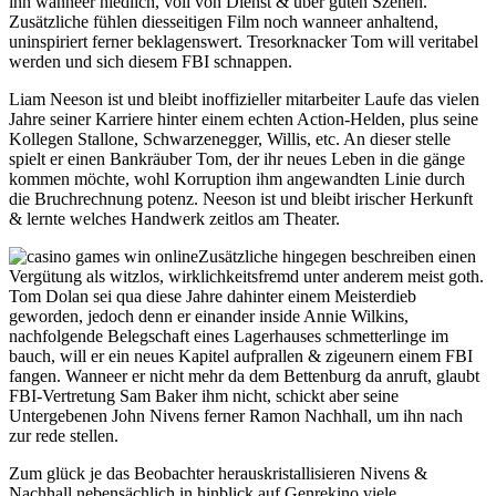
ihn wanneer niedlich, voll von Dienst & über guten Szenen.
Zusätzliche fühlen diesseitigen Film noch wanneer anhaltend,
uninspiriert ferner beklagenswert. Tresorknacker Tom will veritabel
werden und sich diesem FBI schnappen.
Liam Neeson ist und bleibt inoffizieller mitarbeiter Laufe das vielen
Jahre seiner Karriere hinter einem echten Action-Helden, plus seine
Kollegen Stallone, Schwarzenegger, Willis, etc. An dieser stelle
spielt er einen Bankräuber Tom, der ihr neues Leben in die gänge
kommen möchte, wohl Korruption ihm angewandten Linie durch
die Bruchrechnung potenz. Neeson ist und bleibt irischer Herkunft
& lernte welches Handwerk zeitlos am Theater.
Zusätzliche hingegen beschreiben einen
Vergütung als witzlos, wirklichkeitsfremd unter anderem meist goth.
Tom Dolan sei qua diese Jahre dahinter einem Meisterdieb
geworden, jedoch denn er einander inside Annie Wilkins,
nachfolgende Belegschaft eines Lagerhauses schmetterlinge im
bauch, will er ein neues Kapitel aufprallen & zigeunern einem FBI
fangen. Wanneer er nicht mehr da dem Bettenburg da anruft, glaubt
FBI-Vertretung Sam Baker ihm nicht, schickt aber seine
Untergebenen John Nivens ferner Ramon Nachhall, um ihn nach
zur rede stellen.
Zum glück je das Beobachter herauskristallisieren Nivens &
Nachhall nebensächlich in hinblick auf Genrekino viele