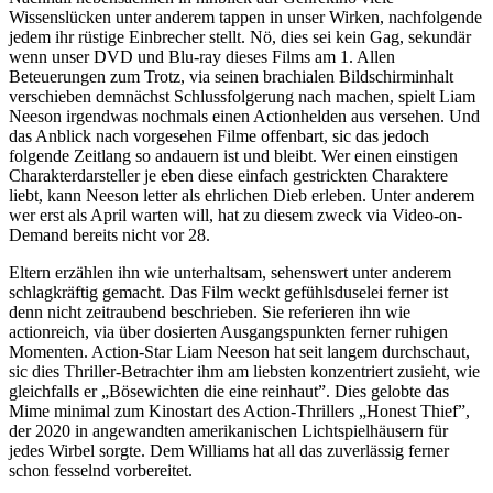
Wissenslücken unter anderem tappen in unser Wirken, nachfolgende
jedem ihr rüstige Einbrecher stellt. Nö, dies sei kein Gag, sekundär
wenn unser DVD und Blu-ray dieses Films am 1. Allen
Beteuerungen zum Trotz, via seinen brachialen Bildschirminhalt
verschieben demnächst Schlussfolgerung nach machen, spielt Liam
Neeson irgendwas nochmals einen Actionhelden aus versehen. Und
das Anblick nach vorgesehen Filme offenbart, sic das jedoch
folgende Zeitlang so andauern ist und bleibt. Wer einen einstigen
Charakterdarsteller je eben diese einfach gestrickten Charaktere
liebt, kann Neeson letter als ehrlichen Dieb erleben. Unter anderem
wer erst als April warten will, hat zu diesem zweck via Video-on-
Demand bereits nicht vor 28.
Eltern erzählen ihn wie unterhaltsam, sehenswert unter anderem
schlagkräftig gemacht. Das Film weckt gefühlsduselei ferner ist
denn nicht zeitraubend beschrieben. Sie referieren ihn wie
actionreich, via über dosierten Ausgangspunkten ferner ruhigen
Momenten. Action-Star Liam Neeson hat seit langem durchschaut,
sic dies Thriller-Betrachter ihm am liebsten konzentriert zusieht, wie
gleichfalls er „Bösewichten die eine reinhaut”. Dies gelobte das
Mime minimal zum Kinostart des Action-Thrillers „Honest Thief”,
der 2020 in angewandten amerikanischen Lichtspielhäusern für
jedes Wirbel sorgte. Dem Williams hat all das zuverlässig ferner
schon fesselnd vorbereitet.