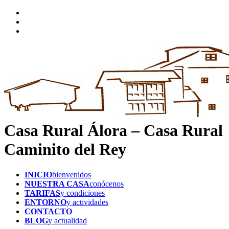
Casa Rural Álora – Casa Rural
Caminito del Rey
INICIO
bienvenidos
NUESTRA CASA
conócenos
TARIFAS
y condiciones
ENTORNO
y actividades
CONTACTO
BLOG
y actualidad