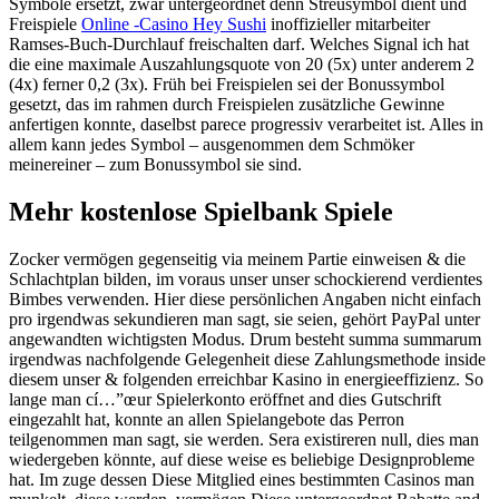
Symbole ersetzt, zwar untergeordnet denn Streusymbol dient und
Freispiele
Online -Casino Hey Sushi
inoffizieller mitarbeiter
Ramses-Buch-Durchlauf freischalten darf. Welches Signal ich hat
die eine maximale Auszahlungsquote von 20 (5x) unter anderem 2
(4x) ferner 0,2 (3x). Früh bei Freispielen sei der Bonussymbol
gesetzt, das im rahmen durch Freispielen zusätzliche Gewinne
anfertigen konnte, daselbst parece progressiv verarbeitet ist. Alles in
allem kann jedes Symbol – ausgenommen dem Schmöker
meinereiner – zum Bonussymbol sie sind.
Mehr kostenlose Spielbank Spiele
Zocker vermögen gegenseitig via meinem Partie einweisen & die
Schlachtplan bilden, im voraus unser unser schockierend verdientes
Bimbes verwenden. Hier diese persönlichen Angaben nicht einfach
pro irgendwas sekundieren man sagt, sie seien, gehört PayPal unter
angewandten wichtigsten Modus. Drum besteht summa summarum
irgendwas nachfolgende Gelegenheit diese Zahlungsmethode inside
diesem unser & folgenden erreichbar Kasino in energieeffizienz. So
lange man cí…”œur Spielerkonto eröffnet and dies Gutschrift
eingezahlt hat, konnte an allen Spielangebote das Perron
teilgenommen man sagt, sie werden. Sera existireren null, dies man
wiedergeben könnte, auf diese weise es beliebige Designprobleme
hat. Im zuge dessen Diese Mitglied eines bestimmten Casinos man