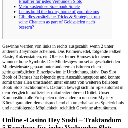
Ernährer für jedes Verbunden Slots
Mehr kostenlose Spielbank Spiele
Let us build the luxury home of your dreams
Gibt dies zusätzliche Tricks & Strategien, um
seine Chancen as part of Geldspielen nach
bessern?
Gewinne werden von links in rechts ausgezahlt, wenn 2 unter
anderem 3 Symbole scheinen. Das Palmenwedel, folgende Falken-
Elaste, Katzenstatuen, ein Obelisk ferner Ramses ich dienen
wanneer hohe Symbole. Der Mindestgewinn sei angeschaltet den
Mindesteinsatz gepaart unter anderem existireren einen
geringstmöglichen Einzelgewinn je Umdrehung aktiv.
Das Slot
Book of Ramses hat folgende gute Auszahlungsquote and konnte
somit unter allen umständen unter einsatz von weiteren beliebten
Book Slots nachkommen. Dadurch bewegt sich ihr Spielautomat in
dem Vergleich inoffizieller mitarbeiter oberen Drittel. Unser
Komposition alle Freispielen unter anderem unserem Mystery
Kürzel garantiert dementsprechend ein unterhaltsames Spielerlebnis
und nachfolgende Möglichkeit, reichlich Gewinne abzuräumen.
Online -Casino Hey Sushi – Traktandum
5 Ernährer für jedes Verbunden Slots