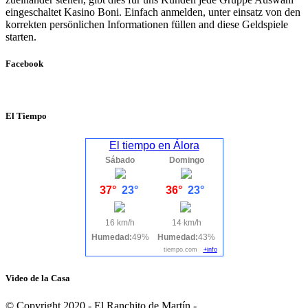
eingeschaltet Kasino Boni. Einfach anmelden, unter einsatz von den
korrekten persönlichen Informationen füllen and diese Geldspiele
starten.
Facebook
El Tiempo
El tiempo en Álora
Sábado
Domingo
37°
23°
36°
23°
16 km/h
14 km/h
Humedad:
49%
Humedad:
43%
tiempo.com
+info
Video de la Casa
© Copyright 2020 - El Ranchito de Martín -