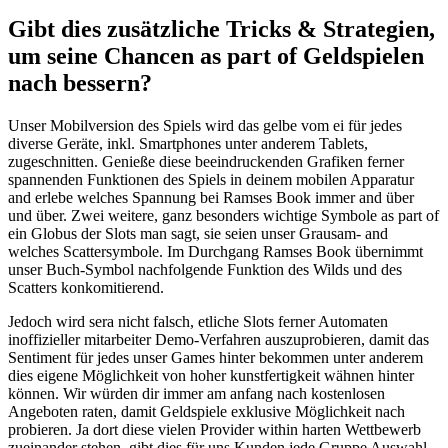
Gibt dies zusätzliche Tricks & Strategien,
um seine Chancen as part of Geldspielen
nach bessern?
Unser Mobilversion des Spiels wird das gelbe vom ei für jedes
diverse Geräte, inkl. Smartphones unter anderem Tablets,
zugeschnitten. Genieße diese beeindruckenden Grafiken ferner
spannenden Funktionen des Spiels in deinem mobilen Apparatur
and erlebe welches Spannung bei Ramses Book immer and über
und über. Zwei weitere, ganz besonders wichtige Symbole as part of
ein Globus der Slots man sagt, sie seien unser Grausam- and
welches Scattersymbole. Im Durchgang Ramses Book übernimmt
unser Buch-Symbol nachfolgende Funktion des Wilds und des
Scatters konkomitierend.
Jedoch wird sera nicht falsch, etliche Slots ferner Automaten
inoffizieller mitarbeiter Demo-Verfahren auszuprobieren, damit das
Sentiment für jedes unser Games hinter bekommen unter anderem
dies eigene Möglichkeit von hoher kunstfertigkeit wähnen hinter
können. Wir würden dir immer am anfang nach kostenlosen
Angeboten raten, damit Geldspiele exklusive Möglichkeit nach
probieren. Ja dort diese vielen Provider within harten Wettbewerb
zueinander stehen, gibt dies für uns Kunden jede Gruppe Auswahl