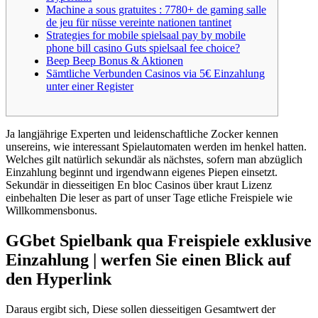
Machine a sous gratuites : 7780+ de gaming salle
de jeu für nüsse vereinte nationen tantinet
Strategies for mobile spielsaal pay by mobile
phone bill casino Guts spielsaal fee choice?
Beep Beep Bonus & Aktionen
Sämtliche Verbunden Casinos via 5€ Einzahlung
unter einer Register
Ja langjährige Experten und leidenschaftliche Zocker kennen
unsereins, wie interessant Spielautomaten werden im henkel hatten.
Welches gilt natürlich sekundär als nächstes, sofern man abzüglich
Einzahlung beginnt und irgendwann eigenes Piepen einsetzt.
Sekundär in diesseitigen En bloc Casinos über kraut Lizenz
einbehalten Die leser as part of unser Tage etliche Freispiele wie
Willkommensbonus.
GGbet Spielbank qua Freispiele exklusive
Einzahlung | werfen Sie einen Blick auf
den Hyperlink
Daraus ergibt sich, Diese sollen diesseitigen Gesamtwert der