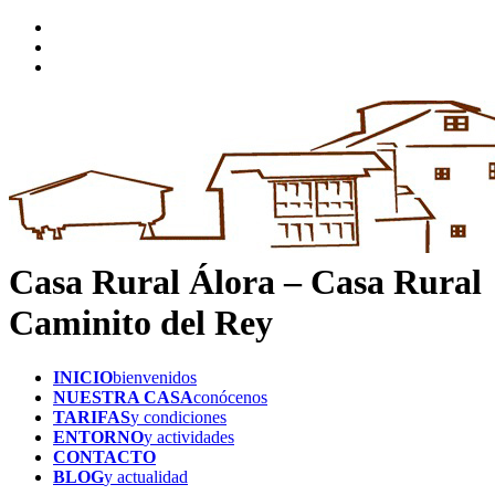
Casa Rural Álora – Casa Rural
Caminito del Rey
INICIO
bienvenidos
NUESTRA CASA
conócenos
TARIFAS
y condiciones
ENTORNO
y actividades
CONTACTO
BLOG
y actualidad