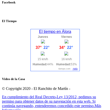
Facebook
El Tiempo
El tiempo en Álora
Jueves
Viernes
37°
22°
34°
22°
15 km/h
16 km/h
Humedad:
44%
Humedad:
53%
tiempo.com
+info
Video de la Casa
© Copyright 2020 - El Ranchito de Martín -
En cumplimiento del Real Decreto-Ley 13/2012, pedimos su
permiso para obtener datos de su navegación en esta web. Si
continúa navegando, entenderemos concedido este permiso.
Más