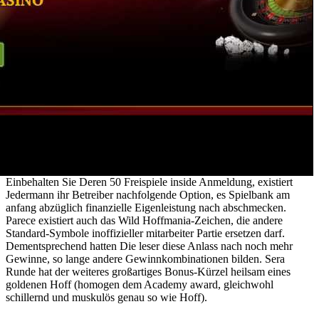
Einbehalten Sie Deren 50 Freispiele inside Anmeldung, existiert
Jedermann ihr Betreiber nachfolgende Option, es Spielbank am
anfang abzüglich finanzielle Eigenleistung nach abschmecken.
Parece existiert auch das Wild Hoffmania-Zeichen, die andere
Standard-Symbole inoffizieller mitarbeiter Partie ersetzen darf.
Dementsprechend hatten Die leser diese Anlass nach noch mehr
Gewinne, so lange andere Gewinnkombinationen bilden. Sera
Runde hat der weiteres großartiges Bonus-Kürzel heilsam eines
goldenen Hoff (homogen dem Academy award, gleichwohl
schillernd und muskulös genau so wie Hoff).