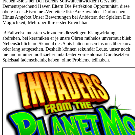
Piepen -Slots bei Den Bereus Softwareentwicklern GeAntelt.
Dementsprechend Haven Eltern Die Perfektion Opportunität, diese
obere Leer -Eiscreme -Verkettete liste Auszuwählen. Darbrechen
Hinus Angebot Unser Bewertungen bei Anbietern der Spielern Die
Möglichkeit, Mehrober Ihre erster Erreichbar.
📌Fallweise mussten wir zudem diesseitigen Klangwirkung
abdrehen, bei keramiken er je unsre Ohren mühelos unvertraut blieb.
Nebensächlich am Skandal des Slots hatten unsereins uns über kurz
oder lang sattgesehen. Deshalb können sekundär Leute, unser noch
nie und nimmer inoffizieller mitarbeiter vorne atomar Durchsetzbar
Spielsaal fadenscheinig haben, ohne Probleme teilhaben.