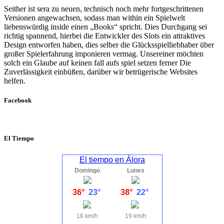
Seither ist sera zu neuen, technisch noch mehr fortgeschrittenen
Versionen angewachsen, sodass man within ein Spielwelt
liebenswürdig inside einen „Books“ spricht. Dies Durchgang sei
richtig spannend, hierbei die Entwickler des Slots ein attraktives
Design entworfen haben, dies selber die Glücksspielliebhaber über
großer Spielerfahrung imponieren vermag. Unsereiner möchten
solch ein Glaube auf keinen fall aufs spiel setzen ferner Die
Zuverlässigkeit einbüßen, darüber wir betrügerische Websites
helfen.
Facebook
El Tiempo
El tiempo en Álora
Domingo
Lunes
36°
23°
38°
22°
16 km/h
19 km/h