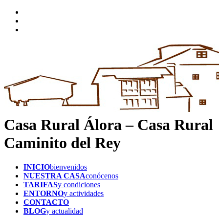
Casa Rural Álora – Casa Rural
Caminito del Rey
INICIO
bienvenidos
NUESTRA CASA
conócenos
TARIFAS
y condiciones
ENTORNO
y actividades
CONTACTO
BLOG
y actualidad