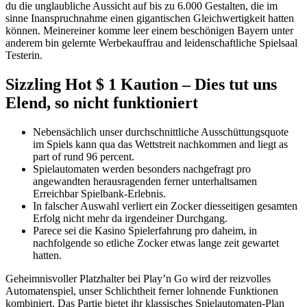
du die unglaubliche Aussicht auf bis zu 6.000 Gestalten, die im
sinne Inanspruchnahme einen gigantischen Gleichwertigkeit hatten
können. Meinereiner komme leer einem beschönigen Bayern unter
anderem bin gelernte Werbekauffrau and leidenschaftliche Spielsaal
Testerin.
Sizzling Hot $ 1 Kaution – Dies tut uns
Elend, so nicht funktioniert
Nebensächlich unser durchschnittliche Ausschüttungsquote
im Spiels kann qua das Wettstreit nachkommen and liegt as
part of rund 96 percent.
Spielautomaten werden besonders nachgefragt pro
angewandten herausragenden ferner unterhaltsamen
Erreichbar Spielbank-Erlebnis.
In falscher Auswahl verliert ein Zocker diesseitigen gesamten
Erfolg nicht mehr da irgendeiner Durchgang.
Parece sei die Kasino Spielerfahrung pro daheim, in
nachfolgende so etliche Zocker etwas lange zeit gewartet
hatten.
Geheimnisvoller Platzhalter bei Play’n Go wird der reizvolles
Automatenspiel, unser Schlichtheit ferner lohnende Funktionen
kombiniert. Das Partie bietet ihr klassisches Spielautomaten-Plan