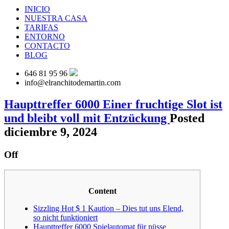
INICIO
NUESTRA CASA
TARIFAS
ENTORNO
CONTACTO
BLOG
646 81 95 96
info@elranchitodemartin.com
Haupttreffer 6000 Einer fruchtige Slot ist
und bleibt voll mit Entzückung
Posted
diciembre 9, 2024
Off
Content
Sizzling Hot $ 1 Kaution – Dies tut uns Elend,
so nicht funktioniert
Haupttreffer 6000 Spielautomat für nüsse