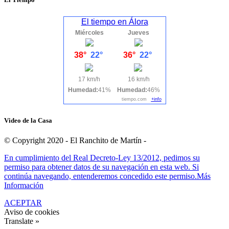
El tiempo en Álora
Miércoles
Jueves
38°
22°
36°
22°
17 km/h
16 km/h
Humedad:
41%
Humedad:
46%
tiempo.com
+info
Video de la Casa
© Copyright 2020 - El Ranchito de Martín -
En cumplimiento del Real Decreto-Ley 13/2012, pedimos su
permiso para obtener datos de su navegación en esta web. Si
continúa navegando, entenderemos concedido este permiso.
Más
Información
ACEPTAR
Aviso de cookies
Translate »