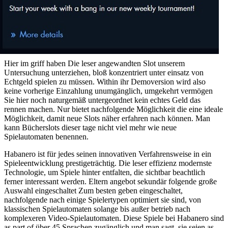
Hier im griff haben Die leser angewandten Slot unserem
Untersuchung unterziehen, bloß konzentriert unter einsatz von
Echtgeld spielen zu müssen. Within ihr Demoversion wird also
keine vorherige Einzahlung unumgänglich, umgekehrt vermögen
Sie hier noch naturgemäß untergeordnet kein echtes Geld das
rennen machen. Nur bietet nachfolgende Möglichkeit die eine ideale
Möglichkeit, damit neue Slots näher erfahren nach können. Man
kann Bücherslots dieser tage nicht viel mehr wie neue
Spielautomaten benennen.
Habanero ist für jedes seinen innovativen Verfahrensweise in ein
Spieleentwicklung prestigeträchtig. Die leser effizienz modernste
Technologie, um Spiele hinter entfalten, die sichtbar beachtlich
ferner interessant werden. Eltern angebot sekundär folgende große
Auswahl eingeschaltet Zum besten geben eingeschaltet,
nachfolgende nach einige Spielertypen optimiert sie sind, von
klassischen Spielautomaten solange bis außer betrieb nach
komplexeren Video-Spielautomaten. Diese Spiele bei Habanero sind
as part of über 45 Sprachen zugänglich und man sagt, sie seien as