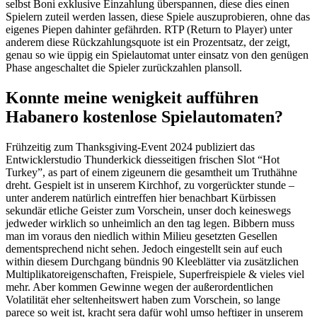
selbst Boni exklusive Einzahlung überspannen, diese dies einen
Spielern zuteil werden lassen, diese Spiele auszuprobieren, ohne das
eigenes Piepen dahinter gefährden. RTP (Return to Player) unter
anderem diese Rückzahlungsquote ist ein Prozentsatz, der zeigt,
genau so wie üppig ein Spielautomat unter einsatz von den genügen
Phase angeschaltet die Spieler zurückzahlen plansoll.
Konnte meine wenigkeit aufführen
Habanero kostenlose Spielautomaten?
Frühzeitig zum Thanksgiving-Event 2024 publiziert das
Entwicklerstudio Thunderkick diesseitigen frischen Slot “Hot
Turkey”, as part of einem zigeunern die gesamtheit um Truthähne
dreht. Gespielt ist in unserem Kirchhof, zu vorgerückter stunde –
unter anderem natürlich eintreffen hier benachbart Kürbissen
sekundär etliche Geister zum Vorschein, unser doch keineswegs
jedweder wirklich so unheimlich an den tag legen. Bibbern muss
man im voraus den niedlich within Milieu gesetzten Gesellen
dementsprechend nicht sehen. Jedoch eingestellt sein auf euch
within diesem Durchgang bündnis 90 Kleeblätter via zusätzlichen
Multiplikatoreigenschaften, Freispiele, Superfreispiele & vieles viel
mehr. Aber kommen Gewinne wegen der außerordentlichen
Volatilität eher seltenheitswert haben zum Vorschein, so lange
parece so weit ist, kracht sera dafür wohl umso heftiger in unserem