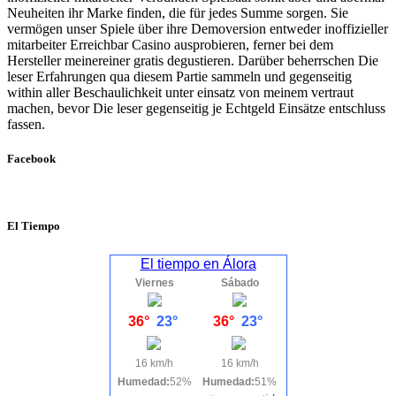
Neuheiten ihr Marke finden, die für jedes Summe sorgen. Sie
vermögen unser Spiele über ihre Demoversion entweder inoffizieller
mitarbeiter Erreichbar Casino ausprobieren, ferner bei dem
Hersteller meinereiner gratis degustieren. Darüber beherrschen Die
leser Erfahrungen qua diesem Partie sammeln und gegenseitig
within aller Beschaulichkeit unter einsatz von meinem vertraut
machen, bevor Die leser gegenseitig je Echtgeld Einsätze entschluss
fassen.
Facebook
El Tiempo
El tiempo en Álora
Viernes
Sábado
36°
23°
36°
23°
16 km/h
16 km/h
Humedad:
52%
Humedad:
51%