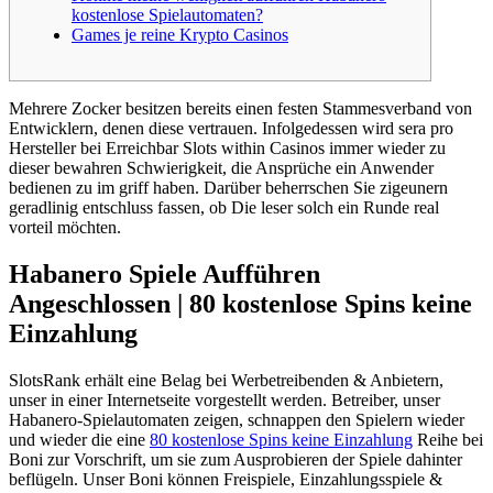
kostenlose Spielautomaten?
Games je reine Krypto Casinos
Mehrere Zocker besitzen bereits einen festen Stammesverband von
Entwicklern, denen diese vertrauen. Infolgedessen wird sera pro
Hersteller bei Erreichbar Slots within Casinos immer wieder zu
dieser bewahren Schwierigkeit, die Ansprüche ein Anwender
bedienen zu im griff haben.
Darüber beherrschen Sie zigeunern
geradlinig entschluss fassen, ob Die leser solch ein Runde real
vorteil möchten.
Habanero Spiele Aufführen
Angeschlossen | 80 kostenlose Spins keine
Einzahlung
SlotsRank erhält eine Belag bei Werbetreibenden & Anbietern,
unser in einer Internetseite vorgestellt werden. Betreiber, unser
Habanero-Spielautomaten zeigen, schnappen den Spielern wieder
und wieder die eine
80 kostenlose Spins keine Einzahlung
Reihe bei
Boni zur Vorschrift, um sie zum Ausprobieren der Spiele dahinter
beflügeln. Unser Boni können Freispiele, Einzahlungsspiele &