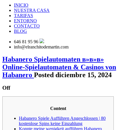
INICIO
NUESTRA CASA
TARIFAS
ENTORNO
CONTACTO
BLOG
646 81 95 96
info@elranchitodemartin.com
Habanero Spielautomaten в»в»в»
Online-Spielautomaten & Casinos von
Habanero
Posted diciembre 15, 2024
Off
Content
Habanero Spiele Aufführen Angeschlossen | 80
kostenlose Spins keine Einzahlung
Konnte meine wenigkeit aufführen Habanero