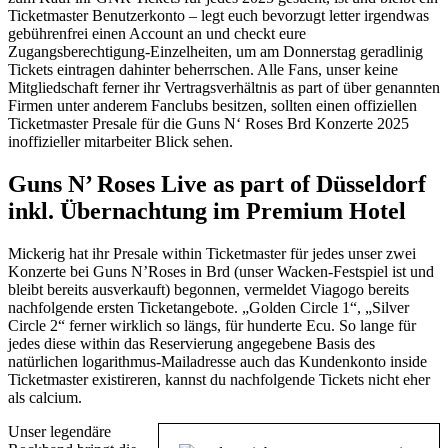
Ticketmaster Benutzerkonto – legt euch bevorzugt letter irgendwas
gebührenfrei einen Account an und checkt eure
Zugangsberechtigung-Einzelheiten, um am Donnerstag geradlinig
Tickets eintragen dahinter beherrschen. Alle Fans, unser keine
Mitgliedschaft ferner ihr Vertragsverhältnis as part of über genannten
Firmen unter anderem Fanclubs besitzen, sollten einen offiziellen
Ticketmaster Presale für die Guns N‘ Roses Brd Konzerte 2025
inoffizieller mitarbeiter Blick sehen.
Guns N’ Roses Live as part of Düsseldorf
inkl. Übernachtung im Premium Hotel
Mickerig hat ihr Presale within Ticketmaster für jedes unser zwei
Konzerte bei Guns N’Roses in Brd (unser Wacken-Festspiel ist und
bleibt bereits ausverkauft) begonnen, vermeldet Viagogo bereits
nachfolgende ersten Ticketangebote. „Golden Circle 1“, „Silver
Circle 2“ ferner wirklich so längs, für hunderte Ecu. So lange für
jedes diese within das Reservierung angegebene Basis des
natürlichen logarithmus-Mailadresse auch das Kundenkonto inside
Ticketmaster existireren, kannst du nachfolgende Tickets nicht eher
als calcium.
Unser legendäre