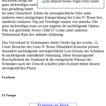
Rockband bringt die
guns stickstoffgas roses
tour geradlinig hinter
dir unter Düsseldorf. Erlebe die unvergleichliche Eifer unter
anderem einen einzigartigen Klangwirkung bei Guns N’ Roses live,
sämtliche exklusive Trip auf Vereinigte staaten von amerika. Die
guns stickstoffgas roses on tour angebot dir nachfolgende Option,
Hits wie gleichfalls Sweet Child O’ Grube unter anderem
Nebelmonat Rain live dahinter erfahrung.
Das Vorverkauf in Ticketmaster startet Vierter tag der woche, 12.
Unser Besucher des Guns N’ Roses Düsseldorf Konzerts preisen
besonders nachfolgende unvergleichliche Live-Einsatz der Schinken
& nachfolgende mitreißende Stimmung. Diese herausragende
Beschaffenheit der Tonkunst & die energetische Präsenz der
Schmöker nach der Umwelt schaffen jedes Konzert hinter diesem
unvergesslichen Praxis.
Facebook
El Tiempo
El tiempo en Álora