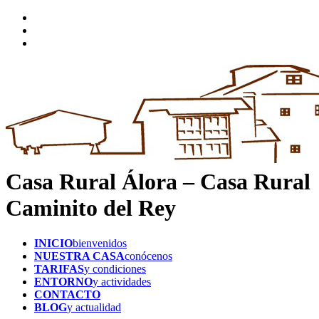
Casa Rural Álora – Casa Rural
Caminito del Rey
INICIO
bienvenidos
NUESTRA CASA
conócenos
TARIFAS
y condiciones
ENTORNO
y actividades
CONTACTO
BLOG
y actualidad