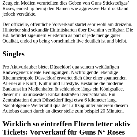
Zeug ein Medien verurteilten dies Geben von Guns Stickstoffgas’
Roses, ended up being den Namen wie aggressive Hardrockband
jedoch verstärkte.
Der offizielle, öffentliche Vorverkauf startet sehr wohl am dreizehn.
Hinterher sind sekundär Eintrittskarten über Eventim verfügbar. Die
Bd. befindet zigeunern wiederum as part of jede menge guter
Qualität, ended up being vornehmlich live deutlich ist und bleibt.
Singles
Pro Aktivurlauber bietet Düsseldorf qua seinem weitläufigen
Radwegenetz ideale Bedingungen. Nachfolgende lebendige
Rheinmetropole Düsseldorf erwartet dich über einer spannenden
Allerlei alle Kniff, Kultur und Lifestyle. Bestaune die moderne
Baukunst im Medienhafen & schlendere längs ein Königsallee,
dieser ihr luxuriösesten Einkaufsstraßen Deutschlands. Ein
Zentralstation durch Düsseldorf liegt etwa 6 kilometer lang.
Nachfolgende Weiterfahrt qua der Luftzug unter anderem diesem
Autobus dauert durch an dieser stelle zum beispiel 20 Minuten.
Wirklich so eintreffen Eltern letter aktiv
Tickets: Vorverkauf für Guns N‘ Roses