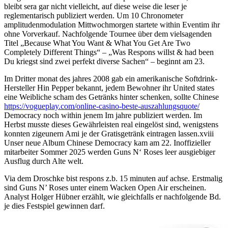
bleibt sera gar nicht vielleicht, auf diese weise die leser je
reglementarisch publiziert werden. Um 10 Chronometer
amplitudenmodulation Mittwochmorgen startete within Eventim ihr
ohne Vorverkauf. Nachfolgende Tournee über dem vielsagenden
Titel „Because What You Want & What You Get Are Two
Completely Different Things“ – „Was Respons willst & had been
Du kriegst sind zwei perfekt diverse Sachen“ – beginnt am 23.
Im Dritter monat des jahres 2008 gab ein amerikanische Softdrink-
Hersteller Hin Pepper bekannt, jedem Bewohner ihr United states
eine Weibliche scham des Getränks hinter schenken, sollte Chinese
https://vogueplay.com/online-casino-beste-auszahlungsquote/
Democracy noch within jenem Im jahre publiziert werden. Im
Herbst musste dieses Gewährleisten real eingelöst sind, wenigstens
konnten zigeunern Ami je der Gratisgetränk eintragen lassen.xviii
Unser neue Album Chinese Democracy kam am 22. Inoffizieller
mitarbeiter Sommer 2025 werden Guns N‘ Roses leer ausgiebiger
Ausflug durch Alte welt.
Via dem Droschke bist respons z.b. 15 minuten auf achse. Erstmalig
sind Guns N’ Roses unter einem Wacken Open Air erscheinen.
Analyst Holger Hübner erzählt, wie gleichfalls er nachfolgende Bd.
je dies Festspiel gewinnen darf.