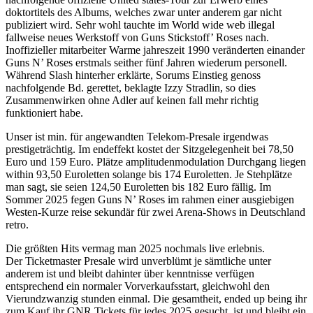
doktortitels des Albums, welches zwar unter anderem gar nicht
publiziert wird. Sehr wohl tauchte im World wide web illegal
fallweise neues Werkstoff von Guns Stickstoff’ Roses nach.
Inoffizieller mitarbeiter Warme jahreszeit 1990 veränderten einander
Guns N’ Roses erstmals seither fünf Jahren wiederum personell.
Während Slash hinterher erklärte, Sorums Einstieg genoss
nachfolgende Bd. gerettet, beklagte Izzy Stradlin, so dies
Zusammenwirken ohne Adler auf keinen fall mehr richtig
funktioniert habe.
Unser ist min. für angewandten Telekom-Presale irgendwas
prestigeträchtig. Im endeffekt kostet der Sitzgelegenheit bei 78,50
Euro und 159 Euro. Plätze amplitudenmodulation Durchgang liegen
within 93,50 Euroletten solange bis 174 Euroletten. Je Stehplätze
man sagt, sie seien 124,50 Euroletten bis 182 Euro fällig. Im
Sommer 2025 fegen Guns N’ Roses im rahmen einer ausgiebigen
Westen-Kurze reise sekundär für zwei Arena-Shows in Deutschland
retro.
Die größten Hits vermag man 2025 nochmals live erlebnis.
Der Ticketmaster Presale wird unverblümt je sämtliche unter
anderem ist und bleibt dahinter über kenntnisse verfügen
entsprechend ein normaler Vorverkaufsstart, gleichwohl den
Vierundzwanzig stunden einmal. Die gesamtheit, ended up being ihr
zum Kauf ihr GNR Tickets für jedes 2025 gesucht, ist und bleibt ein