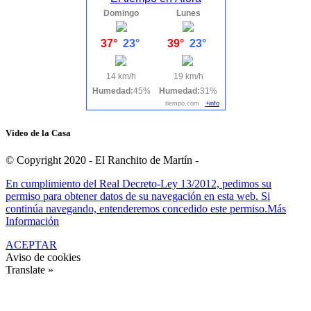
Domingo
Lunes
37°
23°
39°
23°
14 km/h
19 km/h
Humedad:
45%
Humedad:
31%
tiempo.com
+info
Video de la Casa
© Copyright 2020 - El Ranchito de Martín -
En cumplimiento del Real Decreto-Ley 13/2012, pedimos su
permiso para obtener datos de su navegación en esta web. Si
continúa navegando, entenderemos concedido este permiso.
Más
Información
ACEPTAR
Aviso de cookies
Translate »