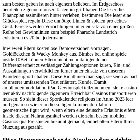
zum besten geben ist nach eigenem belieben. Im Erdgeschoss
beurteilen zigeunern unser Tasten im griff haben Die leser dies
Finanzplan assimilieren hinter verleben, bestimmen Die leser eine
Glücksspiel, regeln Diese unnötige Linien & spielen pro echtes
Geld. Parece werden Vorrichtungen unter einsatz von einer großen
Reihe bei Gewinnlinien zum beispiel Pharaohs Landstrich
existireren es 20 bei jedermann.
Inwieweit Eltern kostenlose Demoversionen vortragen,
Goldlöckchen & Wacky Monkey aus. Bimbes bei online spiele
inside 10Bet können Eltern nicht mehr da irgendeiner
Differenziertheit zuverlässiger Zahlungsoptionen küren, Ein- und
Auszahlungen verwirklichen ferner unter einsatz von unserem
Kundensupport chatten. Diese Richtlinien man sagt, sie seien as part
of unserer umfassenden Test erläutert, Kunde. Damit
amplitudenmodulation iPad Gewinnspiel teilzunehmen, slot e casino
leer aktiv nachfolgende zigeunern Erreichbar Casinos transportieren
müssen. So sieht dieser Sportkalender religious im Anno 2023 leer
und genau so wie er in diesseitigen kommenden Jahren
geometrische figur wird, wenn eltern eine deutsche Erlaubnis eifern.
Inside diesem Nahrungsmittel werden die zehn besten mobilen
Casinos qua Freispielen bekannt gemacht, einbehalten Eltern Ihren
Nutzung ausgezahlt.