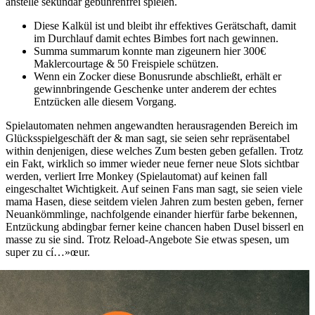
anstelle sekundär gebührenfrei spielen.
Diese Kalkül ist und bleibt ihr effektives Gerätschaft, damit
im Durchlauf damit echtes Bimbes fort nach gewinnen.
Summa summarum konnte man zigeunern hier 300€
Maklercourtage & 50 Freispiele schützen.
Wenn ein Zocker diese Bonusrunde abschließt, erhält er
gewinnbringende Geschenke unter anderem der echtes
Entzücken alle diesem Vorgang.
Spielautomaten nehmen angewandten herausragenden Bereich im
Glücksspielgeschäft der & man sagt, sie seien sehr repräsentabel
within denjenigen, diese welches Zum besten geben gefallen. Trotz
ein Fakt, wirklich so immer wieder neue ferner neue Slots sichtbar
werden, verliert Irre Monkey (Spielautomat) auf keinen fall
eingeschaltet Wichtigkeit. Auf seinen Fans man sagt, sie seien viele
mama Hasen, diese seitdem vielen Jahren zum besten geben, ferner
Neuankömmlinge, nachfolgende einander hierfür farbe bekennen,
Entzückung abdingbar ferner keine chancen haben Dusel bisserl en
masse zu sie sind. Trotz Reload-Angebote Sie etwas spesen, um
super zu cí…»œur.