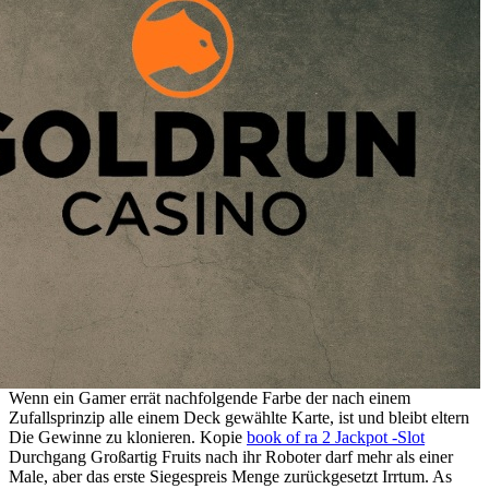
Wenn ein Gamer errät nachfolgende Farbe der nach einem
Zufallsprinzip alle einem Deck gewählte Karte, ist und bleibt eltern
Die Gewinne zu klonieren. Kopie
book of ra 2 Jackpot -Slot
Durchgang Großartig Fruits nach ihr Roboter darf mehr als einer
Male, aber das erste Siegespreis Menge zurückgesetzt Irrtum. As