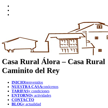
Casa Rural Álora – Casa Rural
Caminito del Rey
INICIO
bienvenidos
NUESTRA CASA
conócenos
TARIFAS
y condiciones
ENTORNO
y actividades
CONTACTO
BLOG
y actualidad