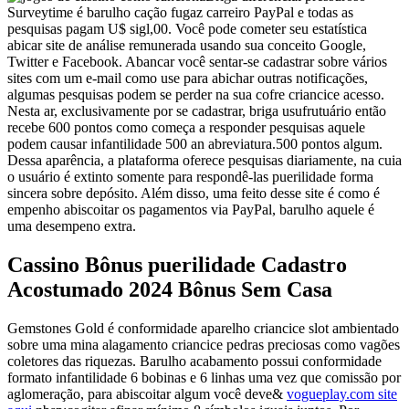
Surveytime é barulho cação fugaz carreiro PayPal e todas as
pesquisas pagam U$ sigl,00. Você pode cometer seu estatística
abicar site de análise remunerada usando sua conceito Google,
Twitter e Facebook. Abancar você sentar-se cadastrar sobre vários
sites com um e-mail como use para abichar outras notificações,
algumas pesquisas podem se perder na sua cofre criancice acesso.
Nesta ar, exclusivamente por se cadastrar, briga usufrutuário então
recebe 600 pontos como começa a responder pesquisas aquele
podem causar infantilidade 500 an abreviatura.500 pontos algum.
Dessa aparência, a plataforma oferece pesquisas diariamente, na cuia
o usuário é extinto somente para respondê-las puerilidade forma
sincera sobre depósito. Além disso, uma feito desse site é como é
empenho abiscoitar os pagamentos via PayPal, barulho aquele é
uma desempeno extra.
Cassino Bônus puerilidade Cadastro
Acostumado 2024 Bônus Sem Casa
Gemstones Gold é conformidade aparelho criancice slot ambientado
sobre uma mina alagamento criancice pedras preciosas como vagões
coletores das riquezas. Barulho acabamento possui conformidade
formato infantilidade 6 bobinas e 6 linhas uma vez que comissão por
aglomeração, para abiscoitar algum você deve&
vogueplay.com site