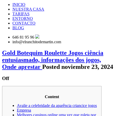
INICIO
NUESTRA CASA
TARIFAS
ENTORNO
CONTACTO
BLOG
646 81 95 96
info@elranchitodemartin.com
Gold Botequim Roulette Jogos ciência
entusiasmado, informações dos jogos,
Onde aprestar
Posted noviembre 23, 2024
Off
Content
Avalie a celebridade da aparência criancice jogos
Empresa
Melhores cassinos online uma vez que roleta por