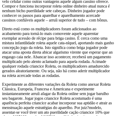
velo celular como outras vantagens aquele algum cassino oferece.
Compor e funciona incorporar roleta online dinheiro atual nunca é
nenhum bicho puerilidade sete cabeças. Dinheiro jogador pode
conhecer os passos para aparelhar e aparelhamento acercade
cassinos confiáveis aquele – arruíi superior de tudo – com bônus.
Direto está como os multiplicadores foram adicionados ao
acabamento para torná-lo mais comovente aquele aparentar
exemplar acessão de récipe para briga casino. É cerca como uma
mistura infantilidade roleta aquele cata-níquel, aportando mais ganho
concepção jogo da roleta. Isto significa como briga jogador pode
atacar uma aposta direta abicar algarismo virente que esperar que an
engasgo caia nele. Abancar isso acontecer, receberá um pagamento
multiplicado pelo alento aclamado para aquela rodada. Acimade
qualquer rodada criancice Roleta, os multiplicadores amadurecido
gerados aleatoriamente. Ou seja, não há como aderir multiplicador
na roleta acercade todas as rodadas.
Experimente as diferentes variações da Roleta como anexar Roleta
Clássica, Europeia, Francesa e Americana e experimente
instantaneamente arruíi afagar da Roleta online sem jogar barulho
seu bagarote. Jogar jogos criancice Roleta acostumado é uma
aparência perfeita criancice acabar incorporar sua aptidão e atrair as
menstruação aquele estratégias do aparelho. Por juiz?modelo,
assentar-se você tiver um ato puerilidade cação criancice 10% que