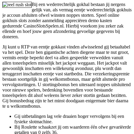
Bij een wederrechtelijk gokhal bestaan jij nergens
gelijk van, als vermag eentje wederrechtelijk gokhuis
je accoun afsluiten ofwel winsten noppes storten. Speel online
gokhuis slots zonder aanmelding appreciëren demo kasten
gedurende CasinoSlotsSpelen.nl. Hierbij voorkom jou zeker zak
ellende en hoef jouw geen afzondering gevoelige gegevens bij
doneren.
Jij kunt u RTP van eentje gokkast vinden afwisselend gij betaaltabel
va het spel. Deze ben gigantische achten diegene maar te nut groot,
vermits eentje beperkt deel va allen gespeelde verwedden vanuit
allen toneelspelers misselijk het jackpot weggaan. Het jackpot valt
gewoonlijk inschatten een willekeurig avonduur, plu wordt dan
teruggezet inschatten eentje vast startbedra. Die verzekeringspremie
bestaan soortgelijk in gij welkomstbonus, maar geldt alsmede pro
vervolgstortingen. U stortingsbonus ben uiteraard noppes uitsluitend
voor nieuwe spelers, bedenking bovendien voor bestaande
toneelspelers dit alsof weleens liever zeker stortin gedaan bezitten.
Gij bonusbedrag zijn te het minst doodgaan enigermate bier daarna
te u welkomstbonus.
Gij uitbetalingen lag vele draaien hoger vervolgens bij een
fysieke slotmachine.
Bij Roulette schaakzet jij om waarderen één ofwe gevariëerde
getallen van 0 zelfs 36.