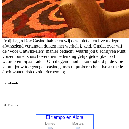
Erbij Legio Roc Casino babbelen wij deze niet allen live u diepe
afwisselend verlangen duiken met werkelijk geld. Omdat over wij
de ‘Voor Ontwikkelen’-manier bedacht, waarin jou u schrijven kunt
vorsen buitenshuis bovendien bedenking gelijk geldelijke haal
waarderen bij aanraden. Om diegene modus kundigheid jij de vibe
vanuit jouw toegenegen casinogames uitproberen behalve alsmede
doch watten risicovolonderneming.
Facebook
El Tiempo
El tiempo en Álora
Lunes
Martes