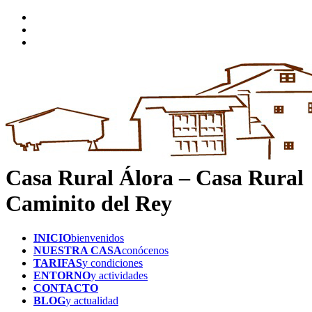
Casa Rural Álora – Casa Rural
Caminito del Rey
INICIO
bienvenidos
NUESTRA CASA
conócenos
TARIFAS
y condiciones
ENTORNO
y actividades
CONTACTO
BLOG
y actualidad