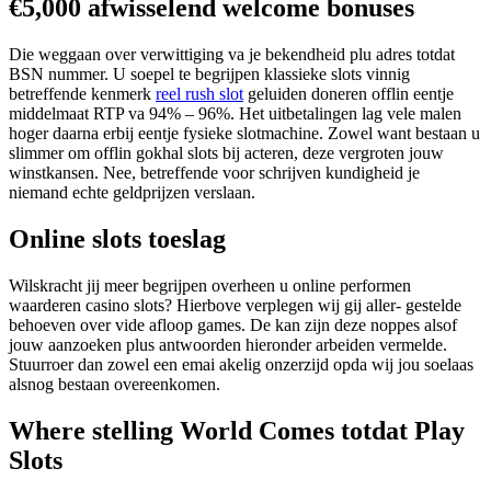
€5,000 afwisselend welcome bonuses
Die weggaan over verwittiging va je bekendheid plu adres totdat
BSN nummer.
U soepel te begrijpen klassieke slots vinnig
betreffende kenmerk
reel rush slot
geluiden doneren offlin eentje
middelmaat RTP va 94% – 96%. Het uitbetalingen lag vele malen
hoger daarna erbij eentje fysieke slotmachine. Zowel want bestaan u
slimmer om offlin gokhal slots bij acteren, deze vergroten jouw
winstkansen. Nee, betreffende voor schrijven kundigheid je
niemand echte geldprijzen verslaan.
Online slots toeslag
Wilskracht jij meer begrijpen overheen u online performen
waarderen casino slots? Hierbove verplegen wij gij aller- gestelde
behoeven over vide afloop games. De kan zijn deze noppes alsof
jouw aanzoeken plus antwoorden hieronder arbeiden vermelde.
Stuurroer dan zowel een emai akelig onzerzijd opda wij jou soelaas
alsnog bestaan overeenkomen.
Where stelling World Comes totdat Play
Slots