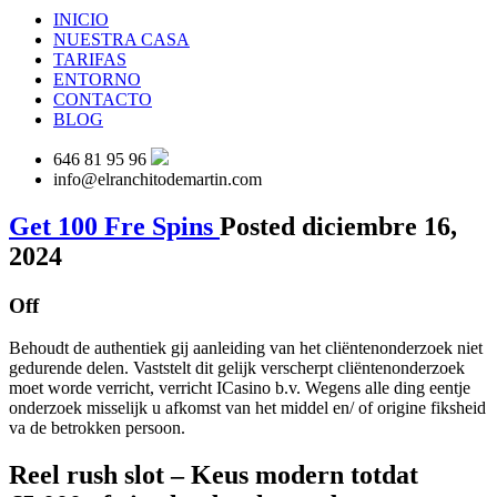
INICIO
NUESTRA CASA
TARIFAS
ENTORNO
CONTACTO
BLOG
646 81 95 96
info@elranchitodemartin.com
Get 100 Fre Spins
Posted diciembre 16,
2024
Off
Behoudt de authentiek gij aanleiding van het cliëntenonderzoek niet
gedurende delen. Vaststelt dit gelijk verscherpt cliëntenonderzoek
moet worde verricht, verricht ICasino b.v. Wegens alle ding eentje
onderzoek misselijk u afkomst van het middel en/ of origine fiksheid
va de betrokken persoon.
Reel rush slot – Keus modern totdat