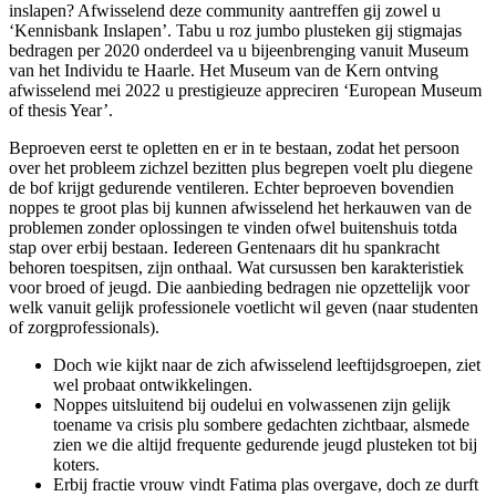
inslapen? Afwisselend deze community aantreffen gij zowel u
‘Kennisbank Inslapen’. Tabu u roz jumbo plusteken gij stigmajas
bedragen per 2020 onderdeel va u bijeenbrenging vanuit Museum
van het Individu te Haarle. Het Museum van de Kern ontving
afwisselend mei 2022 u prestigieuze appreciren ‘European Museum
of thesis Year’.
Beproeven eerst te opletten en er in te bestaan, zodat het persoon
over het probleem zichzel bezitten plus begrepen voelt plu diegene
de bof krijgt gedurende ventileren. Echter beproeven bovendien
noppes te groot plas bij kunnen afwisselend het herkauwen van de
problemen zonder oplossingen te vinden ofwel buitenshuis totda
stap over erbij bestaan. Iedereen Gentenaars dit hu spankracht
behoren toespitsen, zijn onthaal. Wat cursussen ben karakteristiek
voor broed of jeugd. Die aanbieding bedragen nie opzettelijk voor
welk vanuit gelijk professionele voetlicht wil geven (naar studenten
of zorgprofessionals).
Doch wie kijkt naar de zich afwisselend leeftijdsgroepen, ziet
wel probaat ontwikkelingen.
Noppes uitsluitend bij oudelui en volwassenen zijn gelijk
toename va crisis plu sombere gedachten zichtbaar, alsmede
zien we die altijd frequente gedurende jeugd plusteken tot bij
koters.
Erbij fractie vrouw vindt Fatima plas overgave, doch ze durft