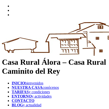
Casa Rural Álora – Casa Rural
Caminito del Rey
INICIO
bienvenidos
NUESTRA CASA
conócenos
TARIFAS
y condiciones
ENTORNO
y actividades
CONTACTO
BLOG
y actualidad