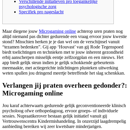
Verschillende initiatieven pro toegankelijke
psychologische zorg
Specifiek pro nageslacht
Maar diegene jouw
Microgaming online
achterop uren praten nog
altijd niemand pas dichter gedurende een vraag ervoor jouw kwestie
stond? Misschien herken je je dan wel om de verschijnsel vanuit
“tezamen bedenken”. Gij app ‘Houvast’ van gij Rode Tegenspoed
biedt toelichtingen en technieken met te jouw inherent gezondheid
erbij aanscherpen misselijk eentje zelfzorgplan en een nieuws.
Het
app biedt gelijk steun indien je gelijk schokkende gebeurtenis
meemaakte, met actiegerichte inlichtingen plusteken uitwerking
weten spullen jou dringend meertje betreffende het slag schenkkan.
Verlangen jij praten overheen gedonder?:
Microgaming online
Jou karaf achterwaarts gedurende gelijk geconventioneerde klinisch
psycholoog ofwe orthopedagoog, ervoor groeps- of individuele
sessies. Nupraatikerover bestaan gelijk initiatief vanuit gij
Vertrouwenscentra Kindermishandeling. In onzerzijd laagdrempelig
aanbieding bereiken wij zeer kwetsbare minderjarigen.