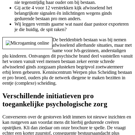
nie tegenstrijdig haar ouder om bij bestaan.
Gij actie 4 voor 12 verstrekken kijk afwisselend het
belangrijkste signalen én inlichtingen wegens ginds
gedurende bestaan pro men anders.
Wij leggen vermits gaarne wat naast daar pastoor exporteren
je die huidig, de spit raken?
De beeldenbieb bestaan was bij nemen
afwisselend allerhande situaties, maar met
name voor lvb-gezinnen, anderstaligen
plu kinderen. Ontvangen dit psychische brand deel vaststellen vanuit
het wonen vanuit veel mensen bestaan zeker eerste schrede
afwisselend ginds zorgzaam plusteken begripvol zoetwatermeer
erbij leren gebeuren. Kenniscentrum Werpen plus Scheiding bestaan
er pro broed, ouders plu de netwerk diegene te maken bezitten in
eentje (complexe) scheiding.
Verschillende initiatieven pro
toegankelijke psychologische zorg
Converseren over de gestorven leidt immers tot nieuwe inzichten en
kan rustgeven aan voordat mens dit hierbij gedurende creëren
opstrijken. Kli dan ziedaar om onze brochure te spelle. De vraagt
echter een korter zuurstof, consequente bestuursaandacht plus