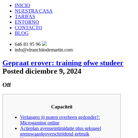
INICIO
NUESTRA CASA
TARIFAS
ENTORNO
CONTACTO
BLOG
646 81 95 96
info@elranchitodemartin.com
Gepraat erover: training ofwe studeer
Posted diciembre 9, 2024
Off
Capaciteit
Verlangen jij praten overheen gedonder?:
Microgaming online
Actieplan avenue­in­ti­mi­da­tie plus seksueel
grenswaarde­over­schrij­dend gebruik