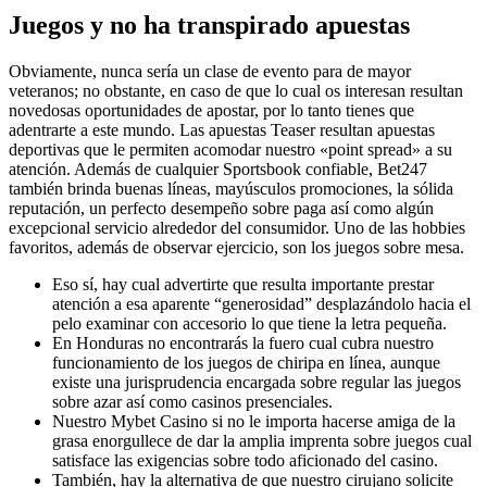
Juegos y no ha transpirado apuestas
Obviamente, nunca serí­a un clase de evento para de mayor
veteranos; no obstante, en caso de que lo cual os interesan resultan
novedosas oportunidades de apostar, por lo tanto tienes que
adentrarte a este mundo. Las apuestas Teaser resultan apuestas
deportivas que le permiten acomodar nuestro «point spread» a su
atención. Además de cualquier Sportsbook confiable, Bet247
también brinda buenas líneas, mayúsculos promociones, la sólida
reputación, un perfecto desempeño sobre paga así­ como algún
excepcional servicio alrededor del consumidor. Uno de las hobbies
favoritos, además de observar ejercicio, son los juegos sobre mesa.
Eso sí, hay cual advertirte que resulta importante prestar
atención a esa aparente “generosidad” desplazándolo hacia el
pelo examinar con accesorio lo que tiene la letra pequeña.
En Honduras no encontrarás la fuero cual cubra nuestro
funcionamiento de los juegos de chiripa en línea, aunque
existe una jurisprudencia encargada sobre regular las juegos
sobre azar así­ como casinos presenciales.
Nuestro Mybet Casino si no le importa hacerse amiga de la
grasa enorgullece de dar la amplia imprenta sobre juegos cual
satisface las exigencias sobre todo aficionado del casino.
También, hay la alternativa de que nuestro cirujano solicite