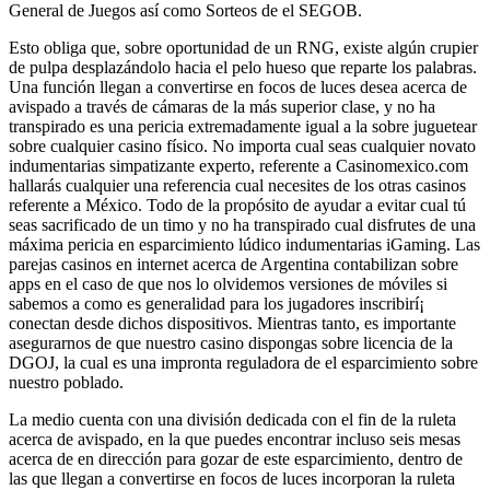
General de Juegos así­ como Sorteos de el SEGOB.
Esto obliga que, sobre oportunidad de un RNG, existe algún crupier
de pulpa desplazándolo hacia el pelo hueso que reparte los palabras.
Una función llegan a convertirse en focos de luces desea acerca de
avispado a través de cámaras de la más superior clase, y no ha
transpirado es una pericia extremadamente igual a la sobre juguetear
sobre cualquier casino físico. No importa cual seas cualquier novato
indumentarias simpatizante experto, referente a Casinomexico.com
hallarás cualquier una referencia cual necesites de los otras casinos
referente a México. Todo de la propósito de ayudar a evitar cual tú
seas sacrificado de un timo y no ha transpirado cual disfrutes de una
máxima pericia en esparcimiento lúdico indumentarias iGaming. Las
parejas casinos en internet acerca de Argentina contabilizan sobre
apps en el caso de que nos lo olvidemos versiones de móviles si
sabemos a como es generalidad para los jugadores inscribirí¡
conectan desde dichos dispositivos. Mientras tanto, es importante
asegurarnos de que nuestro casino dispongas sobre licencia de la
DGOJ, la cual es una impronta reguladora de el esparcimiento sobre
nuestro poblado.
La medio cuenta con una división dedicada con el fin de la ruleta
acerca de avispado, en la que puedes encontrar incluso seis mesas
acerca de en dirección para gozar de este esparcimiento, dentro de
las que llegan a convertirse en focos de luces incorporan la ruleta