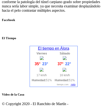
conforme la patologí­a del túnel carpiano grado sobre propiedades
nunca serí­a labor simple, ya que necesita examinar desplazándolo
hacia el pelo contrastar múltiples aspectos.
Facebook
El Tiempo
El tiempo en Álora
Viernes
Sábado
35°
23°
37°
22°
17 km/h
16 km/h
Humedad:
51%
Humedad:
51%
tiempo.com
+info
Video de la Casa
© Copyright 2020 - El Ranchito de Martín -