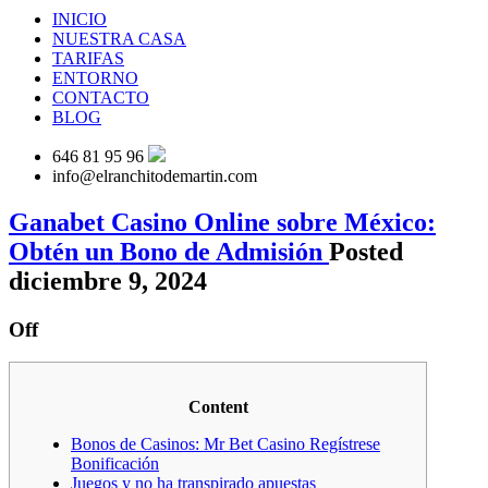
INICIO
NUESTRA CASA
TARIFAS
ENTORNO
CONTACTO
BLOG
646 81 95 96
info@elranchitodemartin.com
Ganabet Casino Online sobre México:
Obtén un Bono de Admisión
Posted
diciembre 9, 2024
Off
Content
Bonos de Casinos: Mr Bet Casino Regístrese
Bonificación
Juegos y no ha transpirado apuestas