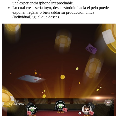
una experiencia iphone irreprochable.
Lo cual creas serí­a tuyo, desplazándolo hacia el pelo puedes
exponer, regalar o bien saldar su producción única
(individual) igual que desees.