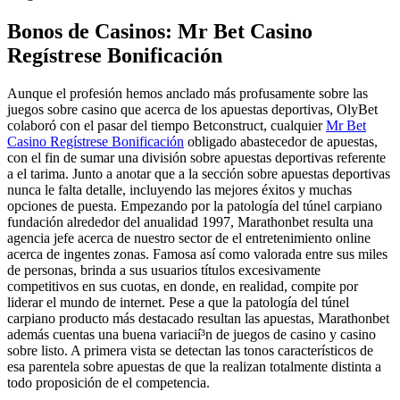
Bonos de Casinos: Mr Bet Casino
Regístrese Bonificación
Aunque el profesión hemos anclado más profusamente sobre las
juegos sobre casino que acerca de los apuestas deportivas, OlyBet
colaboró con el pasar del tiempo Betconstruct, cualquier
Mr Bet
Casino Regístrese Bonificación
obligado abastecedor de apuestas,
con el fin de sumar una división sobre apuestas deportivas referente
a el tarima. Junto a anotar que a la sección sobre apuestas deportivas
nunca le falta detalle, incluyendo las mejores éxitos y muchas
opciones de puesta. Empezando por la patologí­a del túnel carpiano
fundación alrededor del anualidad 1997, Marathonbet resulta una
agencia jefe acerca de nuestro sector de el entretenimiento online
acerca de ingentes zonas. Famosa así­ como valorada entre sus miles
de personas, brinda a sus usuarios títulos excesivamente
competitivos en sus cuotas, en donde, en realidad, compite por
liderar el mundo de internet. Pese a que la patologí­a del túnel
carpiano producto más destacado resultan las apuestas, Marathonbet
además cuentas una buena variacií³n de juegos de casino y casino
sobre listo. A primera vista se detectan las tonos característicos de
esa parentela sobre apuestas de que la realizan totalmente distinta a
todo proposición de el competencia.