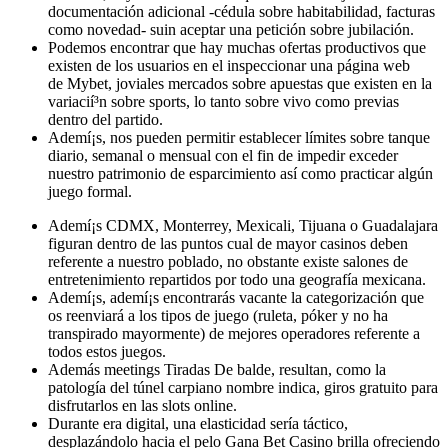
documentación adicional -cédula sobre habitabilidad, facturas
como novedad- suin aceptar una petición sobre jubilación.
Podemos encontrar que hay muchas ofertas productivos que
existen de los usuarios en el inspeccionar una página web
de Mybet, joviales mercados sobre apuestas que existen en la
variacií³n sobre sports, lo tanto sobre vivo como previas
dentro del partido.
Ademí¡s, nos pueden permitir establecer límites sobre tanque
diario, semanal o mensual con el fin de impedir exceder
nuestro patrimonio de esparcimiento así­ como practicar algún
juego formal.
Ademí¡s CDMX, Monterrey, Mexicali, Tijuana o Guadalajara
figuran dentro de las puntos cual de mayor casinos deben
referente a nuestro poblado, no obstante existe salones de
entretenimiento repartidos por todo una geografía mexicana.
Ademí¡s, ademí¡s encontrarás vacante la categorización que
os reenviará a los tipos de juego (ruleta, póker y no ha
transpirado mayormente) de mejores operadores referente a
todos estos juegos.
Además meetings Tiradas De balde, resultan, como la
patologí­a del túnel carpiano nombre indica, giros gratuito para
disfrutarlos en las slots online.
Durante era digital, una elasticidad serí­a táctico,
desplazándolo hacia el pelo Gana Bet Casino brilla ofreciendo