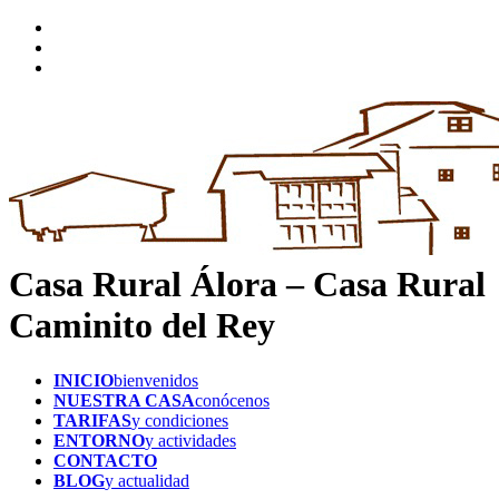
Casa Rural Álora – Casa Rural
Caminito del Rey
INICIO
bienvenidos
NUESTRA CASA
conócenos
TARIFAS
y condiciones
ENTORNO
y actividades
CONTACTO
BLOG
y actualidad