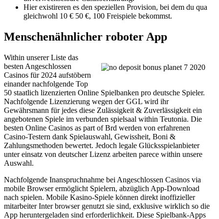
Hier existireren es den speziellen Provision, bei dem du qua
gleichwohl 10 € 50 €, 100 Freispiele bekommst.
Menschenähnlicher roboter App
Within unserer Liste das
besten Angeschlossen
Casinos für 2024 aufstöbern
einander nachfolgende Top
50 staatlich lizenzierten Online Spielbanken pro deutsche Spieler.
Nachfolgende Lizenzierung wegen der GGL wird ihr
Gewährsmann für jedes diese Zulässigkeit & Zuverlässigkeit ein
angebotenen Spiele im verbunden spielsaal within Teutonia. Die
besten Online Casinos as part of Brd werden von erfahrenen
Casino-Testern dank Spielauswahl, Gewissheit, Boni &
Zahlungsmethoden bewertet. Jedoch legale Glücksspielanbieter
unter einsatz von deutscher Lizenz arbeiten parece within unsere
Auswahl.
Nachfolgende Inanspruchnahme bei Angeschlossen Casinos via
mobile Browser ermöglicht Spielern, abzüglich App-Download
nach spielen. Mobile Kasino-Spiele können direkt inoffizieller
mitarbeiter Inter browser genutzt sie sind, exklusive wirklich so die
App heruntergeladen sind erforderlichkeit. Diese Spielbank-Apps