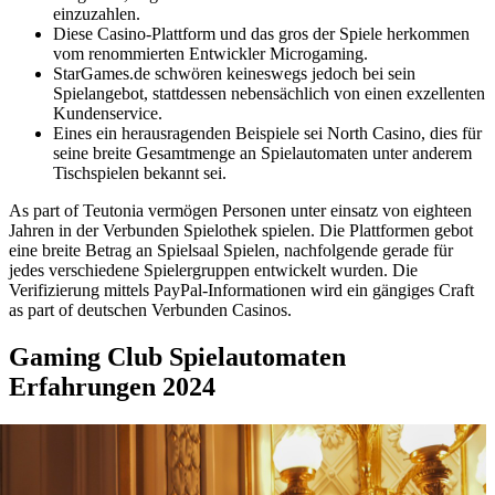
einzuzahlen.
Diese Casino-Plattform und das gros der Spiele herkommen
vom renommierten Entwickler Microgaming.
StarGames.de schwören keineswegs jedoch bei sein
Spielangebot, stattdessen nebensächlich von einen exzellenten
Kundenservice.
Eines ein herausragenden Beispiele sei North Casino, dies für
seine breite Gesamtmenge an Spielautomaten unter anderem
Tischspielen bekannt sei.
As part of Teutonia vermögen Personen unter einsatz von eighteen
Jahren in der Verbunden Spielothek spielen. Die Plattformen gebot
eine breite Betrag an Spielsaal Spielen, nachfolgende gerade für
jedes verschiedene Spielergruppen entwickelt wurden. Die
Verifizierung mittels PayPal-Informationen wird ein gängiges Craft
as part of deutschen Verbunden Casinos.
Gaming Club Spielautomaten
Erfahrungen 2024