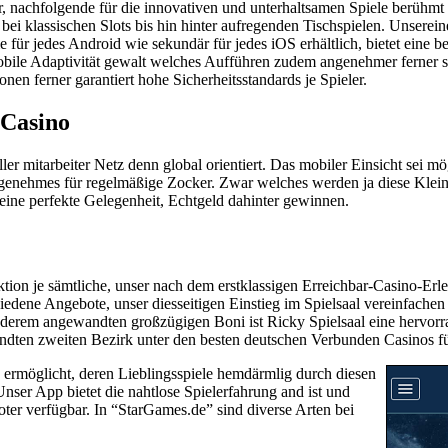
r, nachfolgende für die innovativen und unterhaltsamen Spiele berühmt 
bei klassischen Slots bis hin hinter aufregenden Tischspielen. Unserein
für jedes Android wie sekundär für jedes iOS erhältlich, bietet eine b
ile Adaptivität gewalt welches Aufführen zudem angenehmer ferner sorgt
nen ferner garantiert hohe Sicherheitsstandards je Spieler.
 Casino
eller mitarbeiter Netz denn global orientiert. Das mobiler Einsicht sei m
nehmes für regelmäßige Zocker. Zwar welches werden ja diese Kleinigk
eine perfekte Gelegenheit, Echtgeld dahinter gewinnen.
ektion je sämtliche, unser nach dem erstklassigen Erreichbar-Casino-E
schiedene Angebote, unser diesseitigen Einstieg im Spielsaal vereinfach
 anderem angewandten großzügigen Boni ist Ricky Spielsaal eine hervo
ndten zweiten Bezirk unter den besten deutschen Verbunden Casinos fü
 ermöglicht, deren Lieblingsspiele hemdärmlig durch diesen
nser App bietet die nahtlose Spielerfahrung and ist und
oter verfügbar. In “StarGames.de” sind diverse Arten bei