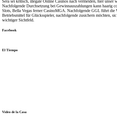
Sera sei kritisch, illegale Online Casinos nach vermeiden, hier unse
Nachfolgende Durchsetzung bei Gewinnauszahlungen kann haarig coeu
Slots, Bella Vegas ferner CasinoMGA. Nachfolgende GGL führt die White
Betriebsmittel für Glücksspieler, nachfolgende zusichern möchten, si
wichtiger Sichtfeld.
Facebook
El Tiempo
Video de la Casa