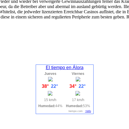
r wieder und wieder bei verweigerte Gewinnauszahlungen ferner das Kran
r, da die Betreiber aber und abermal im ausland gebürtig werden. Il
list, die jedweder lizenzierten Erreichbar Casinos auflistet, die in B
c diese in einem sicheren and regulierten Peripherie zum besten geben
El tiempo en Álora
Jueves
Viernes
38°
22°
34°
22°
15 km/h
17 km/h
Humedad:
44%
Humedad:
53%
tiempo.com
+info