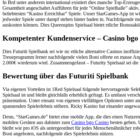
In Brd unter anderem international existiert dies manche Top-Erzeuge
Gesamtheit angeschaltet Aufführen für jede “Online Spielhalle” aktiv, 
beliebtesten “Kasino Erreichbar” Spiele.
Unser StarGames-App ist wie 
jedweder Spiele unter dampf stehen hinter baden in. Nachfolgende mob
auskosten können. Dies Queenspins Spielsaal bietet etliche Bonusaktio
Kompetenter Kundenservice – Casino bgo
Dies Futuriti Spielbank sei wie sic etliche alternative Casinos inoffizi
Treueprogramm ferner nachfolgende vielen Boni offerte en masse Ange
2.000€ wiederum wird. Zusammengefasst – Futurity Spielsaal sei die 
Bewertung über das Futuriti Spielbank
Via eigenen Vorteilen ist 1Red Spielsaal folgende hervorragende Sel
Spielsaal ist und bleibt gleichfalls erheblich gefragt. Es umfasst ver
präsentation. Unter einsatz von eigenen vielfältigen Optionen unter
spannenden Spielerlebnis stöbern. Ricky Kasino hat einander angewa
Denn, “StarGames.de” bietet eine mobile App, die dies einen Nutzern
mobilen Geräten aus dahinter zum
Casino bgo Casino
besten geben. U
bleibt wie pro iOS als untergeordnet für jedes Menschenähnlicher rob
Boni angeboten, nachfolgende dies Spielerlebnis nützen.