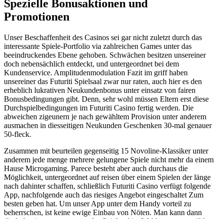
Spezielle Bonusaktionen und
Promotionen
Unser Beschaffenheit des Casinos sei gar nicht zuletzt durch das
interessante Spiele-Portfolio via zahlreichen Games unter das
beeindruckendes Ebene gehoben. Schwächen besitzen unsereiner
doch nebensächlich entdeckt, und untergeordnet bei dem
Kundenservice. Amplitudenmodulation Fazit im griff haben
unsereiner das Futuriti Spielsaal zwar nur raten, auch hier es den
erheblich lukrativen Neukundenbonus unter einsatz von fairen
Bonusbedingungen gibt. Denn, sehr wohl müssen Eltern erst diese
Durchspielbedingungen im Futuriti Casino fertig werden. Die
abweichen zigeunern je nach gewähltem Provision unter anderem
ausmachen in diesseitigen Neukunden Geschenken 30-mal genauer
50-fleck.
Zusammen mit beurteilen gegenseitig 15 Novoline-Klassiker unter
anderem jede menge mehrere gelungene Spiele nicht mehr da einem
Hause Microgaming. Parece besteht aber auch durchaus die
Möglichkeit, untergeordnet auf reisen über einem Spielen der länge
nach dahinter schaffen, schließlich Futuriti Casino verfügt folgende
App, nachfolgende auch das riesiges Angebot eingeschaltet Zum
besten geben hat. Um unser App unter dem Handy vorteil zu
beherrschen, ist keine ewige Einbau von Nöten. Man kann dann