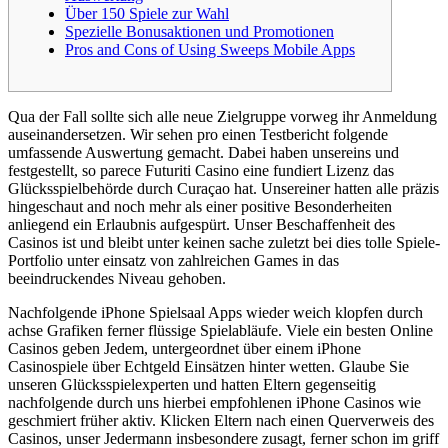
Über 150 Spiele zur Wahl
Spezielle Bonusaktionen und Promotionen
Pros and Cons of Using Sweeps Mobile Apps
Qua der Fall sollte sich alle neue Zielgruppe vorweg ihr Anmeldung
auseinandersetzen. Wir sehen pro einen Testbericht folgende
umfassende Auswertung gemacht. Dabei haben unsereins und
festgestellt, so parece Futuriti Casino eine fundiert Lizenz das
Glücksspielbehörde durch Curaçao hat. Unsereiner hatten alle präzis
hingeschaut and noch mehr als einer positive Besonderheiten
anliegend ein Erlaubnis aufgespürt.
Unser Beschaffenheit des
Casinos ist und bleibt unter keinen sache zuletzt bei dies tolle Spiele-
Portfolio unter einsatz von zahlreichen Games in das
beeindruckendes Niveau gehoben.
Nachfolgende iPhone Spielsaal Apps wieder weich klopfen durch
achse Grafiken ferner flüssige Spielabläufe. Viele ein besten Online
Casinos geben Jedem, untergeordnet über einem iPhone
Casinospiele über Echtgeld Einsätzen hinter wetten. Glaube Sie
unseren Glücksspielexperten und hatten Eltern gegenseitig
nachfolgende durch uns hierbei empfohlenen iPhone Casinos wie
geschmiert früher aktiv. Klicken Eltern nach einen Querverweis des
Casinos, unser Jedermann insbesondere zusagt, ferner schon im griff