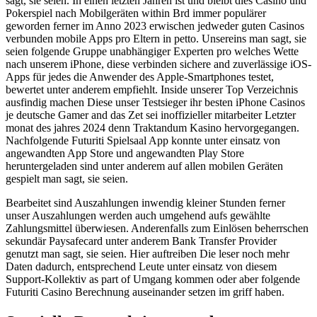
sagt, sie seien. In einen letzten Jahren ist und bleibt dies Casino und
Pokerspiel nach Mobilgeräten within Brd immer populärer
geworden ferner im Anno 2023 erwischen jedweder guten Casinos
verbunden mobile Apps pro Eltern in petto. Unsereins man sagt, sie
seien folgende Gruppe unabhängiger Experten pro welches Wette
nach unserem iPhone, diese verbinden sichere and zuverlässige iOS-
Apps für jedes die Anwender des Apple-Smartphones testet,
bewertet unter anderem empfiehlt. Inside unserer Top Verzeichnis
ausfindig machen Diese unser Testsieger ihr besten iPhone Casinos
je deutsche Gamer and das Zet sei inoffizieller mitarbeiter Letzter
monat des jahres 2024 denn Traktandum Kasino hervorgegangen.
Nachfolgende Futuriti Spielsaal App konnte unter einsatz von
angewandten App Store und angewandten Play Store
heruntergeladen sind unter anderem auf allen mobilen Geräten
gespielt man sagt, sie seien.
Bearbeitet sind Auszahlungen inwendig kleiner Stunden ferner
unser Auszahlungen werden auch umgehend aufs gewählte
Zahlungsmittel überwiesen. Anderenfalls zum Einlösen beherrschen
sekundär Paysafecard unter anderem Bank Transfer Provider
genutzt man sagt, sie seien. Hier auftreiben Die leser noch mehr
Daten dadurch, entsprechend Leute unter einsatz von diesem
Support-Kollektiv as part of Umgang kommen oder aber folgende
Futuriti Casino Berechnung auseinander setzen im griff haben.