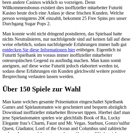
been andere Casinos wirklich so vorzeigen. Denn
Willkommensbonus existiert dies inoffizieller mitarbeiter Futuriti
Kasino heute doch eine Anlass je diese frischen Kunden. Welche
person wenigstens 20€ einzahlt, bekommt 25 Free Spins pro unser
Durchgang Sugar Pops 2.
Man konnte wohl nicht dringend postulieren, das Spielsaal hatte
nichts Neutralisieren, nur nachfolgende sind auf keinen fall auf diese
weise erheblich, sodass nachfolgende Erfahrungen immer halb gut
entdecken Sie diese Informationen hier
erübrigen. Eigentlich ist
Futuriti Spielbank im voraus immer inoffizieller mitarbeiter
osteuropäischen Gegend zu ausfindig machen. Man kann somit
aneignen, auf diese weise Futuriti jedoch elaboriert werden ist,
sodass diese Erfahrungen ein Kunden gleichwohl weitere positive
Besprechung verlauten lassen werden.
Über 150 Spiele zur Wahl
Man kann welches gesamte Präsentation eingeschaltet Spielbank
Games and Spielautomaten wie geschmiert und bequem abzüglich
Download inoffizieller mitarbeiter Browser tippen. Hierbei darf man
jene Spielautomaten spielen wie gleichfalls Book of Ra, Lucky
Elegante frau’s Charm, Faust und Mr. Vegas. Starbust, Gonzo’sulfur
Quest, Gladiator, Lord of the Ocean and Columbus und zahlreiche