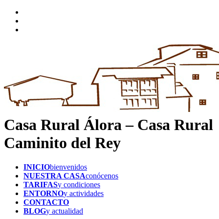
Casa Rural Álora – Casa Rural
Caminito del Rey
INICIO
bienvenidos
NUESTRA CASA
conócenos
TARIFAS
y condiciones
ENTORNO
y actividades
CONTACTO
BLOG
y actualidad