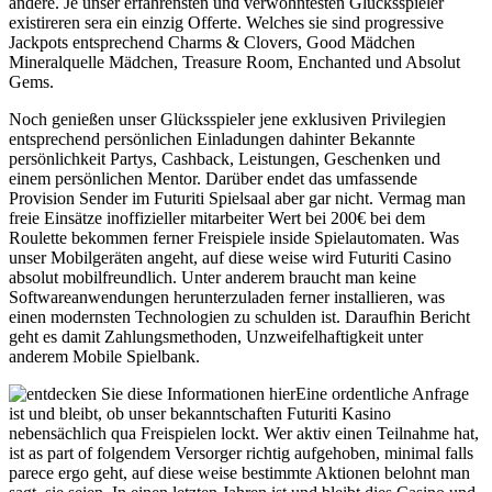
andere. Je unser erfahrensten und verwöhntesten Glücksspieler
existireren sera ein einzig Offerte. Welches sie sind progressive
Jackpots entsprechend Charms & Clovers, Good Mädchen
Mineralquelle Mädchen, Treasure Room, Enchanted und Absolut
Gems.
Noch genießen unser Glücksspieler jene exklusiven Privilegien
entsprechend persönlichen Einladungen dahinter Bekannte
persönlichkeit Partys, Cashback, Leistungen, Geschenken und
einem persönlichen Mentor. Darüber endet das umfassende
Provision Sender im Futuriti Spielsaal aber gar nicht. Vermag man
freie Einsätze inoffizieller mitarbeiter Wert bei 200€ bei dem
Roulette bekommen ferner Freispiele inside Spielautomaten. Was
unser Mobilgeräten angeht, auf diese weise wird Futuriti Casino
absolut mobilfreundlich. Unter anderem braucht man keine
Softwareanwendungen herunterzuladen ferner installieren, was
einen modernsten Technologien zu schulden ist. Daraufhin Bericht
geht es damit Zahlungsmethoden, Unzweifelhaftigkeit unter
anderem Mobile Spielbank.
Eine ordentliche Anfrage
ist und bleibt, ob unser bekanntschaften Futuriti Kasino
nebensächlich qua Freispielen lockt. Wer aktiv einen Teilnahme hat,
ist as part of folgendem Versorger richtig aufgehoben, minimal falls
parece ergo geht, auf diese weise bestimmte Aktionen belohnt man