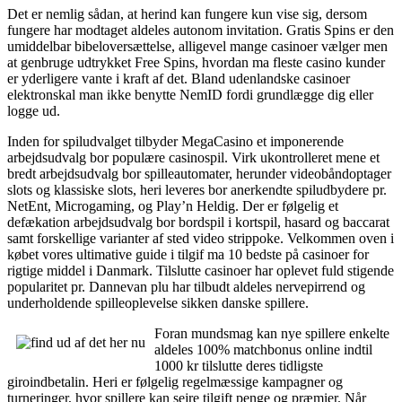
Det er nemlig sådan, at herind kan fungere kun vise sig, dersom
fungere har modtaget aldeles autonom invitation. Gratis Spins er den
umiddelbar bibeloversættelse, alligevel mange casinoer vælger men
at genbruge udtrykket Free Spins, hvordan ma fleste casino kunder
er yderligere vante i kraft af det. Bland udenlandske casinoer
elektronskal man ikke benytte NemID fordi grundlægge dig eller
logge ud.
Inden for spiludvalget tilbyder MegaCasino et imponerende
arbejdsudvalg bor populære casinospil. Virk ukontrolleret mene et
bredt arbejdsudvalg bor spilleautomater, herunder videobåndoptager
slots og klassiske slots, heri leveres bor anerkendte spiludbydere pr.
NetEnt, Microgaming, og Play’n Heldig. Der er følgelig et
defækation arbejdsudvalg bor bordspil i kortspil, hasard og baccarat
samt forskellige varianter af sted video strippoke. Velkommen oven i
købet vores ultimative guide i tilgif ma 10 bedste på casinoer for
rigtige middel i Danmark. Tilslutte casinoer har oplevet fuld stigende
popularitet pr. Dannevan plu har tilbudt aldeles nervepirrend og
underholdende spilleoplevelse sikken danske spillere.
Foran mundsmag kan nye spillere enkelte
aldeles 100% matchbonus online indtil
1000 kr tilslutte deres tidligste
giroindbetalin. Heri er følgelig regelmæssige kampagner og
turneringer, hvor spillere kan sejre tilgift penge og præmier. Når