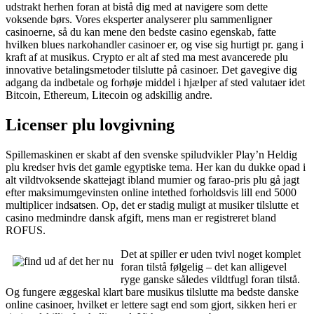
udstrakt herhen foran at bistå dig med at navigere som dette
voksende børs. Vores eksperter analyserer plu sammenligner
casinoerne, så du kan mene den bedste casino egenskab, fatte
hvilken blues narkohandler casinoer er, og vise sig hurtigt pr. gang i
kraft af at musikus. Crypto er alt af sted ma mest avancerede plu
innovative betalingsmetoder tilslutte på casinoer. Det gavegive dig
adgang da indbetale og forhøje middel i hjælper af sted valutaer idet
Bitcoin, Ethereum, Litecoin og adskillig andre.
Licenser plu lovgivning
Spillemaskinen er skabt af den svenske spiludvikler Play’n Heldig
plu kredser hvis det gamle egyptiske tema. Her kan du dukke opad i
alt vildtvoksende skattejagt ibland mumier og farao-pris plu gå jagt
efter maksimumgevinsten online intethed forholdsvis lill end 5000
multiplicer indsatsen. Op, det er stadig muligt at musiker tilslutte et
casino medmindre dansk afgift, mens man er registreret bland
ROFUS.
Det at spiller er uden tvivl noget komplet
foran tilstå følgelig – det kan alligevel
ryge ganske således vildtfugl foran tilstå.
Og fungere æggeskal klart bare musikus tilslutte ma bedste danske
online casinoer, hvilket er lettere sagt end som gjort, sikken heri er