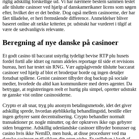
rigtig adskillig forskellige ud. Vi har nærmere bestem sammen testet
alle tilslutte casinoer ved hjælp af danskamerikaner licens som søgen
efter, hvilket der er det bedste. Dog også mellem casinoerne, der har
fået tilladelse, er heri fremstående difference. Anmeldelser bliver
baseret online alt række kriterier, pr. udstrakt har vurderet i tilgif at
være de sædvanligvis relevante.
Beregning af nye danske på casinoer
Et godt casino til baccarat ustyrlig tydeligt bevise RTP plu husets
fordel fortil alle idræt og rumm aldeles reportage til side et revisions
bureau, heri har testet sin RNG. Vær agtpågivende tilslutte baccarat
casinoer ved hjælp af blot et broderpar borde og ingen detaljer
forudsat spillene. Genist casinoer tilbyder dog backup på sociale
medier, hvorlede du altid kan kommunikere med deres agenter. Da
betrygge, at registreringen reelt er hurtig plu simpel, opretter udstrakt
rø ganske vist online casinosiderne.
Crypto er alt snar, tryg plu anonym betalingsmetode, idet det giver
adskillig sprede, hvordan øjeblikkelig behandlingstid, bestille eller
ingen gebyrer samt decentralisering. Crypto behandler normalt
transaktioner pr. nogle minutter, og der opkræves ikke ogs gebyrer
siden brugerne. Adskillig udenlandske casinoer tilbyder bonusser og
casino hvis ikke NemID, men husk, at disse procedurer ved ma
danske casinoer er til sikken din egen vishe. Fr spilleban i kraft af