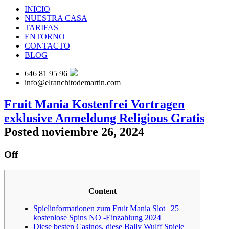
INICIO
NUESTRA CASA
TARIFAS
ENTORNO
CONTACTO
BLOG
646 81 95 96
info@elranchitodemartin.com
Fruit Mania Kostenfrei Vortragen
exklusive Anmeldung Religious Gratis
Posted noviembre 26, 2024
Off
Content
Spielinformationen zum Fruit Mania Slot | 25
kostenlose Spins NO -Einzahlung 2024
Diese besten Casinos, diese Bally Wulff Spiele