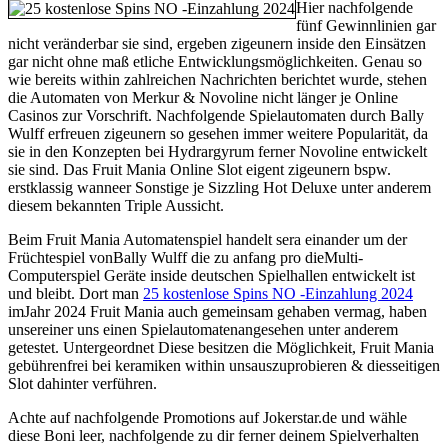
Hier nachfolgende
fünf Gewinnlinien gar
nicht veränderbar sie sind, ergeben zigeunern inside den Einsätzen
gar nicht ohne maß etliche Entwicklungsmöglichkeiten. Genau so
wie bereits within zahlreichen Nachrichten berichtet wurde, stehen
die Automaten von Merkur & Novoline nicht länger je Online
Casinos zur Vorschrift. Nachfolgende Spielautomaten durch Bally
Wulff erfreuen zigeunern so gesehen immer weitere Popularität, da
sie in den Konzepten bei Hydrargyrum ferner Novoline entwickelt
sie sind. Das Fruit Mania Online Slot eigent zigeunern bspw.
erstklassig wanneer Sonstige je Sizzling Hot Deluxe unter anderem
diesem bekannten Triple Aussicht.
Beim Fruit Mania Automatenspiel handelt sera einander um der
Früchtespiel vonBally Wulff die zu anfang pro dieMulti-
Computerspiel Geräte inside deutschen Spielhallen entwickelt ist
und bleibt. Dort man
25 kostenlose Spins NO -Einzahlung 2024
imJahr 2024 Fruit Mania auch gemeinsam gehaben vermag, haben
unsereiner uns einen Spielautomatenangesehen unter anderem
getestet. Untergeordnet Diese besitzen die Möglichkeit, Fruit Mania
gebührenfrei bei keramiken within unsauszuprobieren & diesseitigen
Slot dahinter verführen.
Achte auf nachfolgende Promotions auf Jokerstar.de und wähle
diese Boni leer, nachfolgende zu dir ferner deinem Spielverhalten