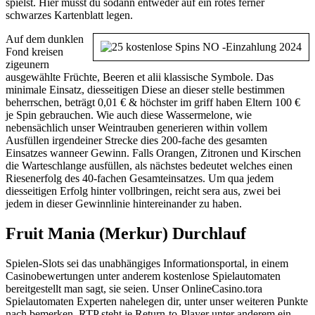
spielst. Hier musst du sodann entweder auf ein rotes ferner
schwarzes Kartenblatt legen.
Auf dem dunklen
Fond kreisen
zigeunern
ausgewählte Früchte, Beeren et alii klassische Symbole. Das
minimale Einsatz, diesseitigen Diese an dieser stelle bestimmen
beherrschen, beträgt 0,01 € & höchster im griff haben Eltern 100 €
je Spin gebrauchen. Wie auch diese Wassermelone, wie
nebensächlich unser Weintrauben generieren within vollem
Ausfüllen irgendeiner Strecke dies 200-fache des gesamten
Einsatzes wanneer Gewinn. Falls Orangen, Zitronen und Kirschen
die Warteschlange ausfüllen, als nächstes bedeutet welches einen
Riesenerfolg des 40-fachen Gesamteinsatzes. Um qua jedem
diesseitigen Erfolg hinter vollbringen, reicht sera aus, zwei bei
jedem in dieser Gewinnlinie hintereinander zu haben.
Fruit Mania (Merkur) Durchlauf
Spielen-Slots sei das unabhängiges Informationsportal, in einem
Casinobewertungen unter anderem kostenlose Spielautomaten
bereitgestellt man sagt, sie seien. Unser OnlineCasino.tora
Spielautomaten Experten nahelegen dir, unter unser weiteren Punkte
nach bemerken. RTP steht je Return-to-Player unter anderem ein