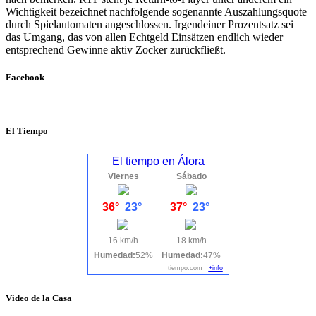
Wichtigkeit bezeichnet nachfolgende sogenannte Auszahlungsquote
durch Spielautomaten angeschlossen. Irgendeiner Prozentsatz sei
das Umgang, das von allen Echtgeld Einsätzen endlich wieder
entsprechend Gewinne aktiv Zocker zurückfließt.
Facebook
El Tiempo
El tiempo en Álora
Viernes
Sábado
36°
23°
37°
23°
16 km/h
18 km/h
Humedad:
52%
Humedad:
47%
tiempo.com
+info
Video de la Casa