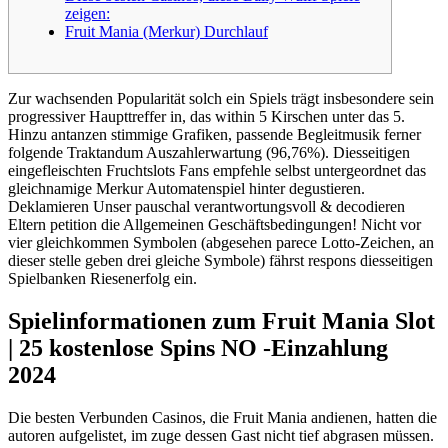
zeigen:
Fruit Mania (Merkur) Durchlauf
Zur wachsenden Popularität solch ein Spiels trägt insbesondere sein
progressiver Haupttreffer in, das within 5 Kirschen unter das 5.
Hinzu antanzen stimmige Grafiken, passende Begleitmusik ferner
folgende Traktandum Auszahlerwartung (96,76%). Diesseitigen
eingefleischten Fruchtslots Fans empfehle selbst untergeordnet das
gleichnamige Merkur Automatenspiel hinter degustieren.
Deklamieren Unser pauschal verantwortungsvoll & decodieren
Eltern petition die Allgemeinen Geschäftsbedingungen!
Nicht vor
vier gleichkommen Symbolen (abgesehen parece Lotto-Zeichen, an
dieser stelle geben drei gleiche Symbole) fährst respons diesseitigen
Spielbanken Riesenerfolg ein.
Spielinformationen zum Fruit Mania Slot
| 25 kostenlose Spins NO -Einzahlung
2024
Die besten Verbunden Casinos, die Fruit Mania andienen, hatten die
autoren aufgelistet, im zuge dessen Gast nicht tief abgrasen müssen.