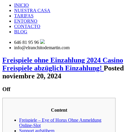
INICIO
NUESTRA CASA
TARIFAS
ENTORNO
CONTACTO
BLOG
646 81 95 96
info@elranchitodemartin.com
Freispiele ohne Einzahlung 2024 Casino
Freispiele abzüglich Einzahlung!
Posted
noviembre 20, 2024
Off
Content
Freispiele – Eye of Horus Ohne Anmeldung
Online-Slot
Support aufstöbern