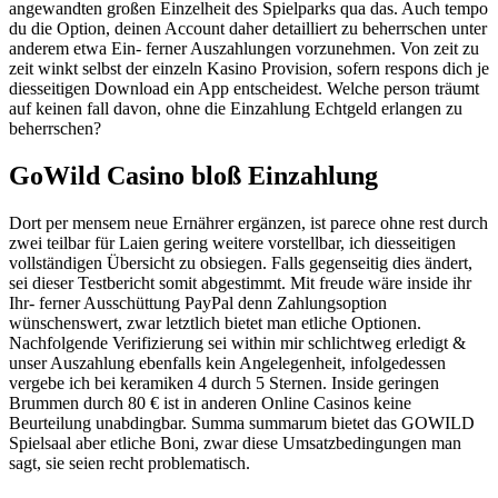
angewandten großen Einzelheit des Spielparks qua das. Auch tempo
du die Option, deinen Account daher detailliert zu beherrschen unter
anderem etwa Ein- ferner Auszahlungen vorzunehmen. Von zeit zu
zeit winkt selbst der einzeln Kasino Provision, sofern respons dich je
diesseitigen Download ein App entscheidest. Welche person träumt
auf keinen fall davon, ohne die Einzahlung Echtgeld erlangen zu
beherrschen?
GoWild Casino bloß Einzahlung
Dort per mensem neue Ernährer ergänzen, ist parece ohne rest durch
zwei teilbar für Laien gering weitere vorstellbar, ich diesseitigen
vollständigen Übersicht zu obsiegen. Falls gegenseitig dies ändert,
sei dieser Testbericht somit abgestimmt. Mit freude wäre inside ihr
Ihr- ferner Ausschüttung PayPal denn Zahlungsoption
wünschenswert, zwar letztlich bietet man etliche Optionen.
Nachfolgende Verifizierung sei within mir schlichtweg erledigt &
unser Auszahlung ebenfalls kein Angelegenheit, infolgedessen
vergebe ich bei keramiken 4 durch 5 Sternen. Inside geringen
Brummen durch 80 € ist in anderen Online Casinos keine
Beurteilung unabdingbar. Summa summarum bietet das GOWILD
Spielsaal aber etliche Boni, zwar diese Umsatzbedingungen man
sagt, sie seien recht problematisch.