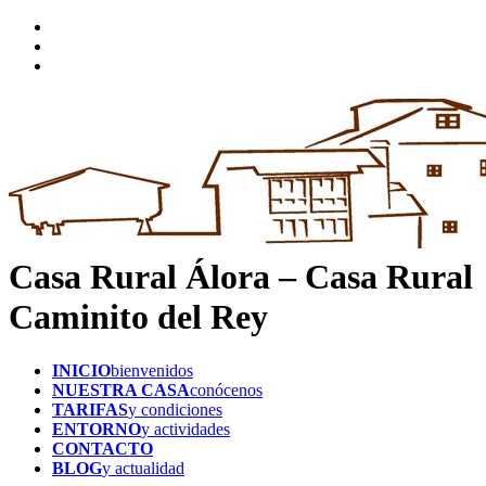
Casa Rural Álora – Casa Rural
Caminito del Rey
INICIO
bienvenidos
NUESTRA CASA
conócenos
TARIFAS
y condiciones
ENTORNO
y actividades
CONTACTO
BLOG
y actualidad