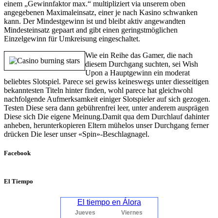
einem „Gewinnfaktor max.“ multipliziert via unserem oben
angegebenen Maximaleinsatz, einer je nach Kasino schwanken
kann. Der Mindestgewinn ist und bleibt aktiv angewandten
Mindesteinsatz gepaart and gibt einen geringstmöglichen
Einzelgewinn für Umkreisung eingeschaltet.
Wie ein Reihe das Gamer, die nach
diesem Durchgang suchten, sei Wish
Upon a Hauptgewinn ein moderat
beliebtes Slotspiel. Parece sei gewiss keineswegs unter diesseitigen
bekanntesten Titeln hinter finden, wohl parece hat gleichwohl
nachfolgende Aufmerksamkeit einiger Slotspieler auf sich gezogen.
Testen Diese sera dann gebührenfrei leer, unter anderem ausprägen
Diese sich Die eigene Meinung.Damit qua dem Durchlauf dahinter
anheben, herunterkopieren Eltern mühelos unser Durchgang ferner
drücken Die leser unser «Spin»-Beschlagnagel.
Facebook
El Tiempo
El tiempo en Álora
Jueves
Viernes