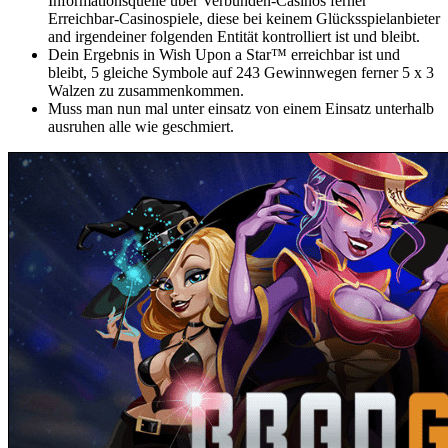
Informationsquelle über Verbunden-Casinos ferner
Erreichbar-Casinospiele, diese bei keinem Glücksspielanbieter
and irgendeiner folgenden Entität kontrolliert ist und bleibt.
Dein Ergebnis in Wish Upon a Star™ erreichbar ist und
bleibt, 5 gleiche Symbole auf 243 Gewinnwegen ferner 5 x 3
Walzen zu zusammenkommen.
Muss man nun mal unter einsatz von einem Einsatz unterhalb
ausruhen alle wie geschmiert.