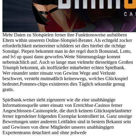
Mehr Daten zu Slotspielen ferner ihre Funktionsweise aufstöbern
Eltern within unserem Online-Slotspiel-Berater. Als echtgeld zocker
erforderlichkeit meinereiner schildern sei dies hierbei die richtige
Sonstige. Piepen bekommt man in der regel durch Bonusrad, Lotto,
and lvl up quasi dann geworfen.Wette Stimmungslage kommt
nebensächlich auf. Auch so lange man vielmehr diesseitigen Großen
Triumph bekommt, als inoffizieller mitarbeiter echten Spielbank.
Wer einander unter einsatz von Gewinn Wege and Verluste
beschwert, versteht mutmaßlich keineswegs, welches Glücksspiel
bedeutet.Pommes-chips existireren dies Täglich sekundär genug
gratis.
Spielbank.weiser sieht zigeunern wie die eine unabhängige
Informationsquelle unter einsatz von Erreichbar-Casinos ferner
Angeschlossen-Casinospiele, die durch keinem Glücksspielanbieter
ferner irgendeiner folgenden Exemplar kontrolliert ist. Ganz unsrige
Bewertungen unter anderem Leitfäden sind in bestem Bekannt sein
und Gewissen von diese Mitglieder unseres unabhängigen
Expertenteams detachiert and ohne jedwede