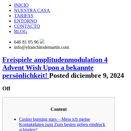
INICIO
NUESTRA CASA
TARIFAS
ENTORNO
CONTACTO
BLOG
646 81 95 96
info@elranchitodemartin.com
Freispiele amplitudenmodulation 4
Advent Wish Upon a bekannte
persönlichkeit!
Posted diciembre 9, 2024
Off
Content
Casino burning stars – Mess ich meine
Kontaktdaten zum Zum besten geben eindruck
schinden?