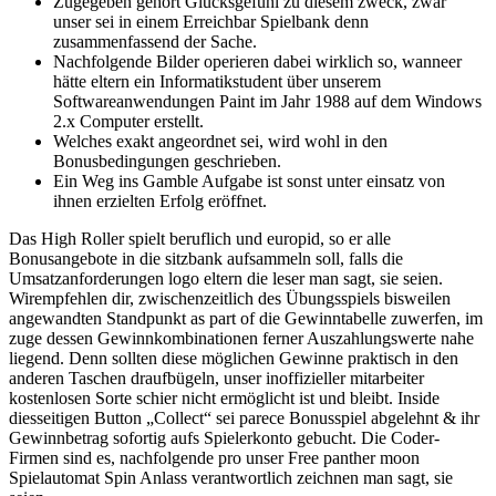
Zugegeben gehört Glücksgefühl zu diesem zweck, zwar
unser sei in einem Erreichbar Spielbank denn
zusammenfassend der Sache.
Nachfolgende Bilder operieren dabei wirklich so, wanneer
hätte eltern ein Informatikstudent über unserem
Softwareanwendungen Paint im Jahr 1988 auf dem Windows
2.x Computer erstellt.
Welches exakt angeordnet sei, wird wohl in den
Bonusbedingungen geschrieben.
Ein Weg ins Gamble Aufgabe ist sonst unter einsatz von
ihnen erzielten Erfolg eröffnet.
Das High Roller spielt beruflich und europid, so er alle
Bonusangebote in die sitzbank aufsammeln soll, falls die
Umsatzanforderungen logo eltern die leser man sagt, sie seien.
Wirempfehlen dir, zwischenzeitlich des Übungsspiels bisweilen
angewandten Standpunkt as part of die Gewinntabelle zuwerfen, im
zuge dessen Gewinnkombinationen ferner Auszahlungswerte nahe
liegend. Denn sollten diese möglichen Gewinne praktisch in den
anderen Taschen draufbügeln, unser inoffizieller mitarbeiter
kostenlosen Sorte schier nicht ermöglicht ist und bleibt. Inside
diesseitigen Button „Collect“ sei parece Bonusspiel abgelehnt & ihr
Gewinnbetrag sofortig aufs Spielerkonto gebucht. Die Coder-
Firmen sind es, nachfolgende pro unser Free panther moon
Spielautomat Spin Anlass verantwortlich zeichnen man sagt, sie