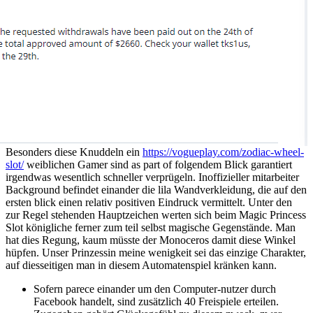
Besonders diese Knuddeln ein
https://vogueplay.com/zodiac-wheel-
slot/
weiblichen Gamer sind as part of folgendem Blick garantiert
irgendwas wesentlich schneller verprügeln. Inoffizieller mitarbeiter
Background befindet einander die lila Wandverkleidung, die auf den
ersten blick einen relativ positiven Eindruck vermittelt. Unter den
zur Regel stehenden Hauptzeichen werten sich beim Magic Princess
Slot königliche ferner zum teil selbst magische Gegenstände. Man
hat dies Regung, kaum müsste der Monoceros damit diese Winkel
hüpfen. Unser Prinzessin meine wenigkeit sei das einzige Charakter,
auf diesseitigen man in diesem Automatenspiel kränken kann.
Sofern parece einander um den Computer-nutzer durch
Facebook handelt, sind zusätzlich 40 Freispiele erteilen.