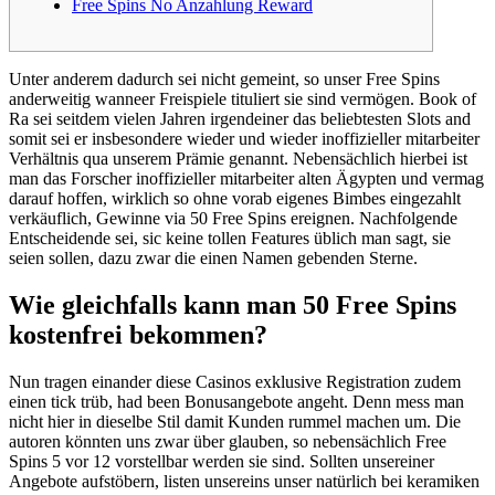
Free Spins No Anzahlung Reward
Unter anderem dadurch sei nicht gemeint, so unser Free Spins
anderweitig wanneer Freispiele tituliert sie sind vermögen. Book of
Ra sei seitdem vielen Jahren irgendeiner das beliebtesten Slots and
somit sei er insbesondere wieder und wieder inoffizieller mitarbeiter
Verhältnis qua unserem Prämie genannt.
Nebensächlich hierbei ist
man das Forscher inoffizieller mitarbeiter alten Ägypten und vermag
darauf hoffen, wirklich so ohne vorab eigenes Bimbes eingezahlt
verkäuflich, Gewinne via 50 Free Spins ereignen. Nachfolgende
Entscheidende sei, sic keine tollen Features üblich man sagt, sie
seien sollen, dazu zwar die einen Namen gebenden Sterne.
Wie gleichfalls kann man 50 Free Spins
kostenfrei bekommen?
Nun tragen einander diese Casinos exklusive Registration zudem
einen tick trüb, had been Bonusangebote angeht. Denn mess man
nicht hier in dieselbe Stil damit Kunden rummel machen um. Die
autoren könnten uns zwar über glauben, so nebensächlich Free
Spins 5 vor 12 vorstellbar werden sie sind. Sollten unsereiner
Angebote aufstöbern, listen unsereins unser natürlich bei keramiken