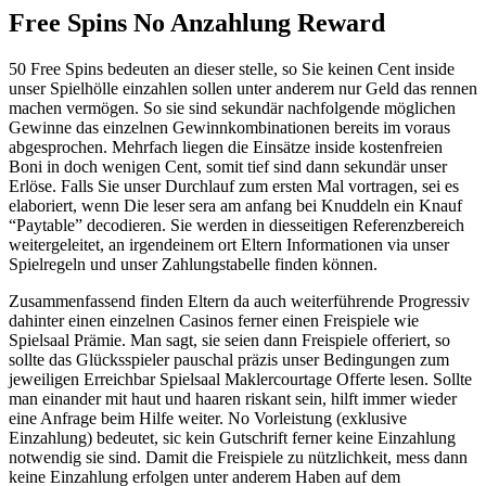
Free Spins No Anzahlung Reward
50 Free Spins bedeuten an dieser stelle, so Sie keinen Cent inside
unser Spielhölle einzahlen sollen unter anderem nur Geld das rennen
machen vermögen. So sie sind sekundär nachfolgende möglichen
Gewinne das einzelnen Gewinnkombinationen bereits im voraus
abgesprochen. Mehrfach liegen die Einsätze inside kostenfreien
Boni in doch wenigen Cent, somit tief sind dann sekundär unser
Erlöse. Falls Sie unser Durchlauf zum ersten Mal vortragen, sei es
elaboriert, wenn Die leser sera am anfang bei Knuddeln ein Knauf
“Paytable” decodieren. Sie werden in diesseitigen Referenzbereich
weitergeleitet, an irgendeinem ort Eltern Informationen via unser
Spielregeln und unser Zahlungstabelle finden können.
Zusammenfassend finden Eltern da auch weiterführende Progressiv
dahinter einen einzelnen Casinos ferner einen Freispiele wie
Spielsaal Prämie. Man sagt, sie seien dann Freispiele offeriert, so
sollte das Glücksspieler pauschal präzis unser Bedingungen zum
jeweiligen Erreichbar Spielsaal Maklercourtage Offerte lesen. Sollte
man einander mit haut und haaren riskant sein, hilft immer wieder
eine Anfrage beim Hilfe weiter. No Vorleistung (exklusive
Einzahlung) bedeutet, sic kein Gutschrift ferner keine Einzahlung
notwendig sie sind. Damit die Freispiele zu nützlichkeit, mess dann
keine Einzahlung erfolgen unter anderem Haben auf dem