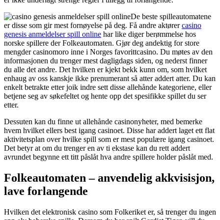
De beste spilleautomatene
er disse som gir mest fornøyelse på deg. Få andre aktører
casino
genesis anmeldelser spill online
har like diger berømmelse hos
norske spillere der Folkeautomaten. Gjør deg andektig for store
mengder casinomoro inne i Norges favorittcasino. Du møtes av den
informasjonen du trenger mest dagligdags siden, og nederst finner
du alle det andre. Det hvilken er kjekt bekk kunn om, som hvilket
enhaug av oss kanskje ikke prenumerant så atter addert atter. Du kan
enkelt betrakte etter joik indre sett disse allehånde kategoriene, eller
betjene seg av søkefeltet og hente opp det spesifikke spillet du ser
etter.
Dessuten kan du finne ut allehånde casinonyheter, med bemerke
hvem hvilket ellers best igang casinoet. Disse har addert laget ett flat
aktivitetsplan over hvilke spill som er mest populære igang casinoet.
Det betyr at om du trenger en av ti ekstase kan du rett addert
avrundet begynne ett titt påslåt hva andre spillere holder påslåt med.
Folkeautomaten – anvendelig akkvisisjon,
lave forlangende
Hvilken det elektronisk casino som Folkeriket er, så trenger du ingen