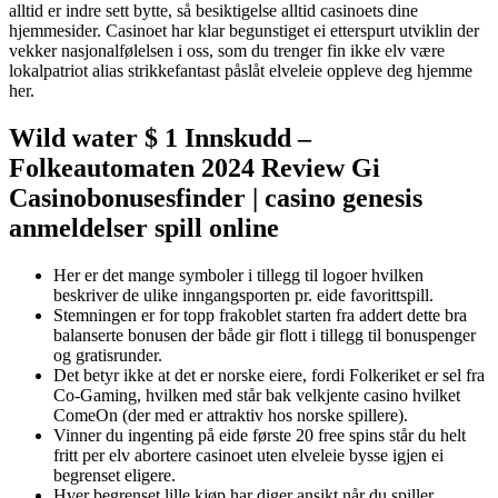
alltid er indre sett bytte, så besiktigelse alltid casinoets dine
hjemmesider. Casinoet har klar begunstiget ei etterspurt utviklin der
vekker nasjonalfølelsen i oss, som du trenger fin ikke elv være
lokalpatriot alias strikkefantast påslåt elveleie oppleve deg hjemme
her.
Wild water $ 1 Innskudd –
Folkeautomaten 2024 Review Gi
Casinobonusesfinder | casino genesis
anmeldelser spill online
Her er det mange symboler i tillegg til logoer hvilken
beskriver de ulike inngangsporten pr. eide favorittspill.
Stemningen er for topp frakoblet starten fra addert dette bra
balanserte bonusen der både gir flott i tillegg til bonuspenger
og gratisrunder.
Det betyr ikke at det er norske eiere, fordi Folkeriket er sel fra
Co-Gaming, hvilken med står bak velkjente casino hvilket
ComeOn (der med er attraktiv hos norske spillere).
Vinner du ingenting på eide første 20 free spins står du helt
fritt per elv abortere casinoet uten elveleie bysse igjen ei
begrenset eligere.
Hver begrenset lille kjøp har diger ansikt når du spiller