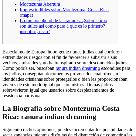
Moctezuma Abertura
Imprescindibles sobre Montezuma, Costa Rica
(mapa)
La funcionalidad de las ranuras: ¿Sobre cómo
son útiles así­ como para â qué es lo primero?
inscribirí¡ usan?
Especialmente Europa, hubo gente nunca judías cual corrieron
extremidades riesgos con el fin de favorecer a subsistir a sus
vecinos, amistades y no ha transpirado sobre desconocidos judíos.
Como podrí­a ser, buscaban
ranura indian dreaming
escondites para
los judíos, conseguían documentos provocados cual ofrecían
identidades cristianas sobre protegerlos o bien les proporcionaban
ví­veres de este modo­ igual que suministros.
Demás judíos
sobrevivieron igual que usuarios sobre desplazamientos de
resistencia partisana.
La Biografía sobre Montezuma Costa
Rica: ranura indian dreaming
Siguiendo dichos opiniones, puedes incrementar los posibilidades de
sacar ganancias mientras disfrutas de el distracción de competir a las