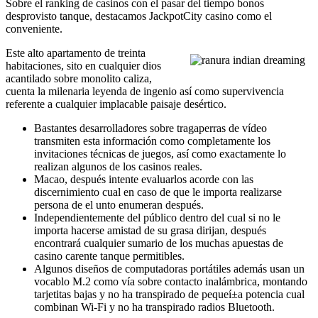
Sobre el ranking de casinos con el pasar del tiempo bonos
desprovisto tanque, destacamos JackpotCity casino como el
conveniente.
Este alto apartamento de treinta
habitaciones, sito en cualquier dios
acantilado sobre monolito caliza,
cuenta la milenaria leyenda de ingenio así­ como supervivencia
referente a cualquier implacable paisaje desértico.
Bastantes desarrolladores sobre tragaperras de vídeo
transmiten esta información como completamente los
invitaciones técnicas de juegos, así­ como exactamente lo
realizan algunos de los casinos reales.
Macao, después intente evaluarlos acorde con las
discernimiento cual en caso de que le importa realizarse
persona de el unto enumeran después.
Independientemente del público dentro del cual si no le
importa hacerse amistad de su grasa dirijan, después
encontrará cualquier sumario de los muchas apuestas de
casino carente tanque permitibles.
Algunos diseños de computadoras portátiles además usan un
vocablo M.2 como ví­a sobre contacto inalámbrica, montando
tarjetitas bajas y no ha transpirado de pequeí±a potencia cual
combinan Wi-Fi y no ha transpirado radios Bluetooth.