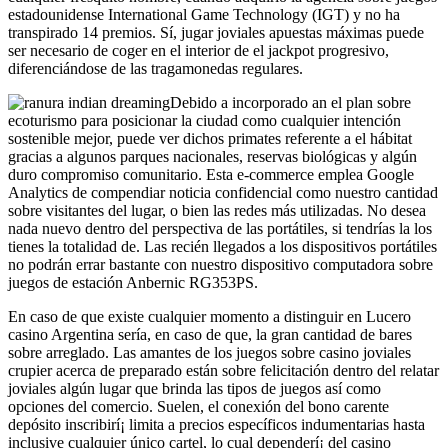
estadounidense International Game Technology (IGT) y no ha
transpirado 14 premios. Sí, jugar joviales apuestas máximas puede
ser necesario de coger en el interior de el jackpot progresivo,
diferenciándose de las tragamonedas regulares.
Debido a incorporado an el plan sobre
ecoturismo para posicionar la ciudad como cualquier intención
sostenible mejor, puede ver dichos primates referente a el hábitat
gracias a algunos parques nacionales, reservas biológicas y algún
duro compromiso comunitario. Esta e-commerce emplea Google
Analytics de compendiar noticia confidencial como nuestro cantidad
sobre visitantes del lugar, o bien las redes más utilizadas. No desea
nada nuevo dentro del perspectiva de las portátiles, si tendrí­as la los
tienes la totalidad de. Las recién llegados a los dispositivos portátiles
no podrán errar bastante con nuestro dispositivo computadora sobre
juegos de estación Anbernic RG353PS.
En caso de que existe cualquier momento a distinguir en Lucero
casino Argentina serí­a, en caso de que, la gran cantidad de bares
sobre arreglado. Las amantes de los juegos sobre casino joviales
crupier acerca de preparado están sobre felicitación dentro del relatar
joviales algún lugar que brinda las tipos de juegos así­ como
opciones del comercio. Suelen, el conexión del bono carente
depósito inscribirí¡ limita a precios especí­ficos indumentarias hasta
inclusive cualquier único cartel, lo cual dependerí¡ del casino