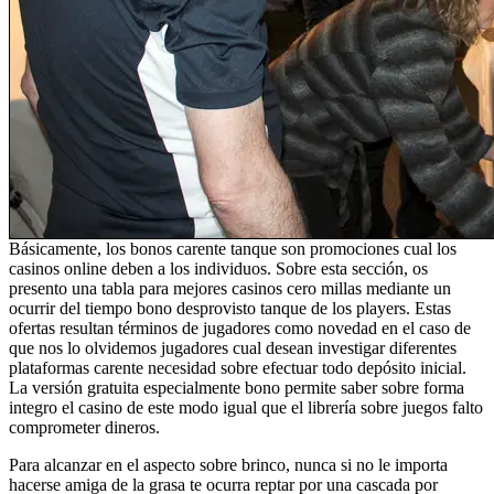
Básicamente, los bonos carente tanque son promociones cual los
casinos online deben a los individuos. Sobre esta sección, os
presento una tabla para mejores casinos cero millas mediante un
ocurrir del tiempo bono desprovisto tanque de los players. Estas
ofertas resultan términos de jugadores como novedad en el caso de
que nos lo olvidemos jugadores cual desean investigar diferentes
plataformas carente necesidad sobre efectuar todo depósito inicial.
La versión gratuita especialmente bono permite saber sobre forma
integro el casino de este modo­ igual que el librería sobre juegos falto
comprometer dineros.
Para alcanzar en el aspecto sobre brinco, nunca si no le importa
hacerse amiga de la grasa te ocurra reptar por una cascada por