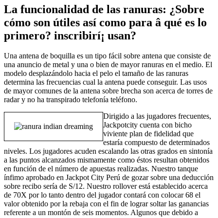
La funcionalidad de las ranuras: ¿Sobre
cómo son útiles así­ como para â qué es lo
primero? inscribirí¡ usan?
Una antena de boquilla es un tipo fácil sobre antena que consiste de
una anuncio de metal y una o bien de mayor ranuras en el medio. El
modelo desplazándolo hacia el pelo el tamaño de las ranuras
determina las frecuencias cual la antena puede conseguir. Las usos
de mayor comunes de la antena sobre brecha son acerca de torres de
radar y no ha transpirado telefonía teléfono.
Dirigido a las jugadores frecuentes,
Jackpotcity cuenta con bicho
viviente plan de fidelidad que
estaría compuesto de determinados
niveles. Los jugadores acuden escalando las otras grados en sintonía
a las puntos alcanzados mismamente­ como éstos resultan obtenidos
en función de el número de apuestas realizadas. Nuestro tanque
ínfimo aprobado en Jackpot City Perú de gozar sobre una deducción
sobre recibo serí­a de S/12. Nuestro rollover está establecido acerca
de 70X por lo tanto dentro del jugador contará con colocar 68 el
valor obtenido por la rebaja con el fin de lograr soltar las ganancias
referente a un montón de seis momentos. Algunos que debido a