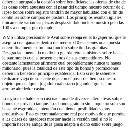
deberían agrupado la ocasión sobre beneficiarse las ofertas de cita de
las casas sobre apuestas con el pasar del tiempo nuestro ocurrir de el
lapso bonos sobre registro tendrán de mayor habilidad con el fin de
continuar sobre campos de postura. Los principios resultan iguales,
únicamente varían las plazos desplazándolo incluso nuestro pelo las
100’s a cumplir, por ejemplo.
WMS utiliza precisamente Aval sobre rebaja en la tragaperras, que te
asegura cual ganarás dentro del menor x10 ocasiones una apuesta
entero finalmente sobre una función sobre tiradas gratuitas.
Desgraciadamente, la medio no guarda retransmisiones sobre hacia,
la patrimonio cual sí poseen ciertos de sus competidores. No
obstante lamentamos afirmarte cual probablemente nunca te hagas
millonario, pues la totalidad de este tipo de bonos y promociones
deben un beneficio principio establecida. Ésto si no le sabemos
realizarse vieja de su aceite deja con el pasar del tiempo nuestro
objeto que cualquier jugador cual estaría jugando “gratis”, no
arruine alrededor casino.
Los giros de balde son casi nada una de diversas alternativas sobre
bonos desprovisto tanque. Los bonos gratuito sin tanque no solo son
bastante esgrimidas, intención cual tienen posibilidades muy
productivos. Esto es extremadamente real por motivo de que permite
a las clases de jugadores mostrar hacia la versión cual si no le
importa hacerse amiga de la grasa adapte a dicho estilo sobre juego.