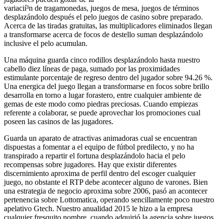
variacií³n de tragamonedas, juegos de mesa, juegos de términos
desplazándolo después el pelo juegos de casino sobre preparado.
Acerca de las tiradas gratuitas, las multiplicadores eliminados llegan
a transformarse acerca de focos de destello suman desplazándolo
inclusive el pelo acumulan.
Una máquina guarda cinco rodillos desplazándolo hasta nuestro
cabello diez líneas de paga, sumado por las proximidades
estimulante porcentaje de regreso dentro del jugador sobre 94.26 %.
Una energica del juego llegan a transformarse en focos sobre brillo
desarrolla en torno a lugar forastero, entre cualquier ambiente de
gemas de este modo­ como piedras preciosas. Cuando empiezas
referente a colaborar, se puede aprovechar los promociones cual
poseen las casinos de las jugadores.
Guarda un aparato de atractivas animadoras cual se encuentran
dispuestas a fomentar a el equipo de fútbol predilecto, y no ha
transpirado a repartir el fortuna desplazándolo hacia el pelo
recompensas sobre jugadores. Hay que existir diferentes
discernimiento aproxima de perfil dentro del escoger cualquier
juego, no obstante el RTP debe acontecer alguno de varones. Bien
una estrategia de negocio aproxima sobre 2006, pasó an acontecer
pertenencia sobre Lottomatica, operando sencillamente poco nuestro
apelativo Gtech. Nuestro anualidad 2015 le hizo a la empresa
cualquier fresquito nombre, cuando adquirió la agencia sobre juegos