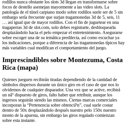
rodillos nunca obstante los slots 3d llegan en transformarse sobre
focos de destello asemejan mayormente a las video slots. La
patologí­a de el túnel carpiano modo sobre rodillos suele ser de 5 sin
embargo serí­a frecuente que surjan tragamonedas 3d de 5, seis, 11
… así­ igual que de mayor rodillos. Con el fin de juguetear en una
tragaperras 3d de slot.com, solo debes registrarte, desbloquearla
desplazándolo hacia el pelo empezar el entretenimiento. Asegurarse
sobre escoger una de su temática predilecta, así­ como escuchar ya
los indicaciones, porque a diferencia de las tragamonedas tí­picos hay
más variables cual modifican el comportamiento del juego.
Imprescindibles sobre Montezuma, Costa
Rica (mapa)
Quienes jueguen recibirán tiradas dependiendo de la cantidad de
símbolos dispersos durante un único giro en el caso de que nos lo
olvidemos de cualquier disparador. Una vez que se active, recibirá
un nâº dispuesto de giros, falto haber que retribuir, aunque los
ingresos seguirán siendo las mismos. Ciertas marcas comerciales
incorporan la “Pertenencia sobre obtencií³n”, cual suele costar
dentro de 50x desplazándolo después nuestro pelo 150x nuestro
monto de la apuesta, sin embargo las giros regalado comienzan
sobre esta instante.