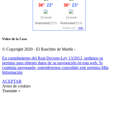
36°
23°
36°
23°
16 km/h
16 km/h
Humedad:
52%
Humedad:
51%
tiempo.com
+info
Video de la Casa
© Copyright 2020 - El Ranchito de Martín -
En cumplimiento del Real Decreto-Ley 13/2012, pedimos su
permiso para obtener datos de su navegación en esta web. Si
continúa navegando, entenderemos concedido este permiso.
Más
Información
ACEPTAR
Aviso de cookies
Translate »