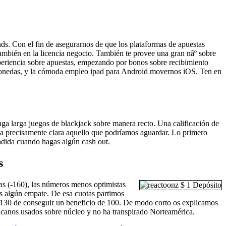
ds. Con el fin de asegurarnos de que los plataformas de apuestas
ambién en la licencia negocio. También te provee una gran nâº sobre
eriencia sobre apuestas, empezando por bonos sobre recibimiento
omonedas, y la cómoda empleo ipad para Android movernos iOS. Ten en
nga larga juegos de blackjack sobre manera recto. Una calificación de
nda precisamente clara aquello que podrí­amos aguardar. Lo primero
ñadida cuando hagas algún cash out.
s
as (-160), las números menos optimistas
mos algún empate. De esa cuotas partimos
car 130 de conseguir un beneficio de 100. De modo corto os explicamos
icanos usados sobre núcleo y no ha transpirado Norteamérica.