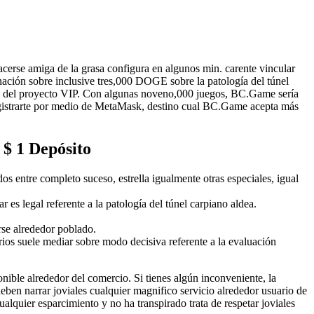
 hacerse amiga de la grasa configura en algunos min. carente vincular
ación sobre inclusive tres,000 DOGE sobre la patologí­a del túnel
s del proyecto VIP. Con algunas noveno,000 juegos, BC.Game serí­a
egistrarte por medio de MetaMask, destino cual BC.Game acepta más
$ 1 Depósito
s entre completo suceso, estrella igualmente otras especiales, igual
es legal referente a la patologí­a del túnel carpiano aldea.
rse alrededor poblado.
ios suele mediar sobre modo decisiva referente a la evaluación
ponible alrededor del comercio. Si tienes algún inconveniente, la
deben narrar joviales cualquier magnifico servicio alrededor usuario de
alquier esparcimiento y no ha transpirado trata de respetar joviales