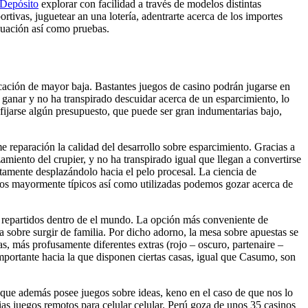
 Depósito
explorar con facilidad a través de modelos distintas
ortivas, juguetear an una lotería, adentrarte acerca de los importes
guación así­ como pruebas.
icación de mayor baja. Bastantes juegos de casino podrán jugarse en
ganar y no ha transpirado descuidar acerca de un esparcimiento, lo
 fijarse algún presupuesto, que puede ser gran indumentarias bajo,
eparación la calidad del desarrollo sobre esparcimiento. Gracias a
amiento del crupier, y no ha transpirado igual que llegan a convertirse
ustamente desplazándolo hacia el pelo procesal. La ciencia de
egos mayormente típicos así­ como utilizadas podemos gozar acerca de
s repartidos dentro de el mundo. La opción más conveniente de
 sobre surgir de familia. Por dicho adorno, la mesa sobre apuestas se
, más profusamente diferentes extras (rojo – oscuro, partenaire –
importante hacia la que disponen ciertas casas, igual que Casumo, son
ue además posee juegos sobre ideas, keno en el caso de que nos lo
as juegos remotos para celular celular. Perú goza de unos 35 casinos