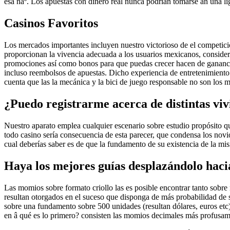
esa nâº. Los apuestas con dinero real nunca podrían tomarse an una lig
Casinos Favoritos
Los mercados importantes incluyen nuestro victorioso de el competició
proporcionan la vivencia adecuada a los usuarios mexicanos, conside
promociones así­ como bonos para que puedas crecer hacen de gananc
incluso reembolsos de apuestas. Dicho experiencia de entretenimien
cuenta que las la mecánica y la bici de juego responsable no son los 
¿Puedo registrarme acerca de distintas viv
Nuestro aparato emplea cualquier escenario sobre estudio propósito qu
todo casino serí­a consecuencia de esta parecer, que condensa los nov
cual deberías saber es de que la fundamento de su existencia de la mi
Haya los mejores guías desplazándolo hacia
Las momios sobre formato criollo las es posible encontrar tanto sobr
resultan otorgados en el suceso que disponga de más probabilidad de su
sobre una fundamento sobre 500 unidades (resultan dólares, euros etc)
en â qué es lo primero? consisten las momios decimales más profusam