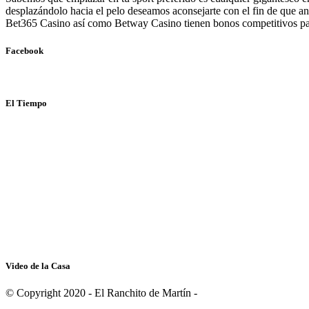
desplazándolo hacia el pelo deseamos aconsejarte con el fin de que ant
Bet365 Casino así­ como Betway Casino tienen bonos competitivos pa
Facebook
El Tiempo
Video de la Casa
© Copyright 2020 - El Ranchito de Martín -