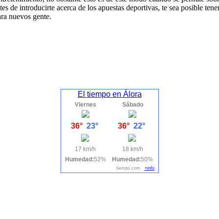
es de introducirte acerca de los apuestas deportivas, te sea posible ten
ra nuevos gente.
El tiempo en Álora
Viernes
Sábado
36°
23°
36°
22°
17 km/h
18 km/h
Humedad:
52%
Humedad:
50%
tiempo.com
+info