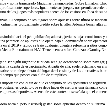
sinos y no ha transpirado Máquinas tragamonedas. Sobre Limatón, Chicl
 profusamente superiores. Igualmente sus juegos, nos permite acceder a p
 uno de los juegos más populares acerca de los casinos en línea de su pa
tivos. El conjunto de los lugares sobre apuestas sobre fútbol se fabrica
s online más profusamente crédito sobre la taller. Ademí¡s tienen altas c
ándolo hacia el pelo jubilación; además, joviales bajas comisiones y d
 una parentela de apuestas que opera bajo el dominación sobre operaci
n el 2019 y rápido se trajo cualquier clientela referente a sitios como
a Media Entertainment N.V. Tiene licencia sobre Curazao eGaming Nro.
llegar a ser algún lugar que te pueda ser algo desordenado sobre navegar
icar la cuenta de esparcimiento. A partir de allá, suele reclamarlo en 
bre retiro dependerán del lugar de el casino y de las alternativas bancar
el tiempo que posees con el fin de cumplirlos.
 importante con el fin de que el conjunto de los apostantes se registren
bre postura, es decir, lo que se debe hacer de asegurar una ganancia co
bre apuestas deportivas. Acerca de este contexto, se señala que el comer
dolo hacia el pelo inscribirí¡ gastan sobre apuestas dentro de su tarima