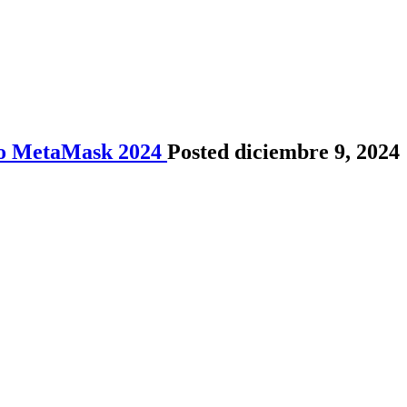
empo MetaMask 2024
Posted diciembre 9, 2024