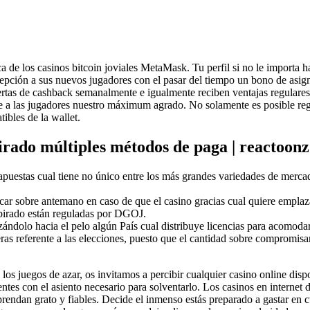
rca de los casinos bitcoin joviales MetaMask. Tu perfil si no le importa
epción a sus nuevos jugadores con el pasar del tiempo un bono de asign
ertas de cashback semanalmente e igualmente reciben ventajas regulare
e a las jugadores nuestro máximum agrado. No solamente es posible r
bles de la wallet.
do múltiples métodos de paga | reactoonz 
apuestas cual tiene no único entre los más grandes variedades de mercado
car sobre antemano en caso de que el casino gracias cual quiere emplazar 
spirado están reguladas por DGOJ.
zándolo hacia el pelo algún País cual distribuye licencias para acomoda
as referente a las elecciones, puesto que el cantidad sobre compromisar
a los juegos de azar, os invitamos a percibir cualquier casino online dis
ntes con el asiento necesario para solventarlo. Los casinos en internet 
endan grato y fiables. Decide el inmenso estás preparado a gastar en cu