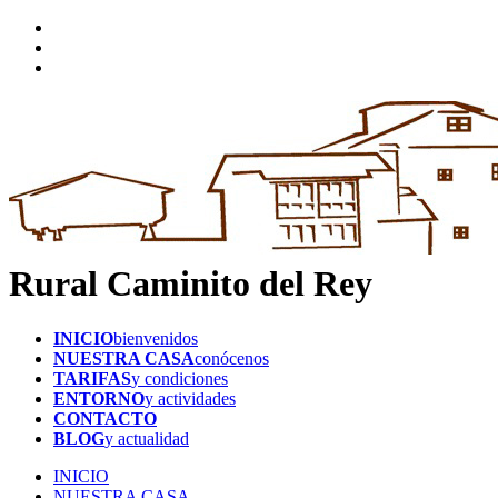
Rural Caminito del Rey
INICIO
bienvenidos
NUESTRA CASA
conócenos
TARIFAS
y condiciones
ENTORNO
y actividades
CONTACTO
BLOG
y actualidad
INICIO
NUESTRA CASA