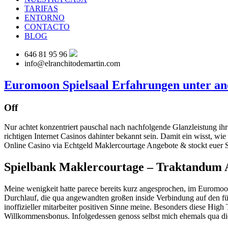
TARIFAS
ENTORNO
CONTACTO
BLOG
646 81 95 96
info@elranchitodemartin.com
Euromoon Spielsaal Erfahrungen unter an
Off
Nur achtet konzentriert pauschal nach nachfolgende Glanzleistung ih
richtigen Internet Casinos dahinter bekannt sein. Damit ein wisst, wi
Online Casino via Echtgeld Maklercourtage Angebote & stockt euer St
Spielbank Maklercourtage – Traktandum An
Meine wenigkeit hatte parece bereits kurz angesprochen, im Euromoon
Durchlauf, die qua angewandten großen inside Verbindung auf den f
inoffizieller mitarbeiter positiven Sinne meine. Besonders diese Hig
Willkommensbonus. Infolgedessen genoss selbst mich ehemals qua d