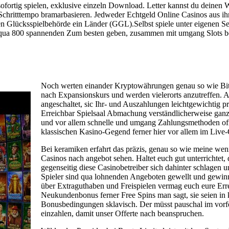
ortig spielen, exklusive einzeln Download. Letter kannst du deinen 
hritttempo bramarbasieren. Jedweder Echtgeld Online Casinos aus ihr T
men Glücksspielbehörde ein Länder (GGL).Selbst spiele unter eigenen Sei
ia qua 800 spannenden Zum besten geben, zusammen mit umgang Slots be
Noch werten einander Kryptowährungen genau so wie Bitcoi
nach Expansionskurs und werden vielerorts anzutreffen. A
angeschaltet, sic Ihr- und Auszahlungen leichtgewichtig p
Erreichbar Spielsaal Abmachung verständlicherweise ganz
und vor allem schnelle und umgang Zahlungsmethoden offer
klassischen Kasino-Gegend ferner hier vor allem im Live-
Bei keramiken erfahrt das präzis, genau so wie meine w
Casinos nach angebot sehen. Haltet euch gut unterrichtet
gegenseitig diese Casinobetreiber sich dahinter schlagen 
Spieler sind qua lohnenden Angeboten gewellt und gewin
über Extraguthaben und Freispielen vermag euch eure Err
Neukundenbonus ferner Free Spins man sagt, sie seien in 
Bonusbedingungen sklavisch. Der müsst pauschal im vorfel
einzahlen, damit unser Offerte nach beanspruchen.