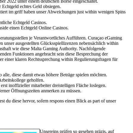
mber 2022 unter einem deutschen Börse eingeschaltet.
 Echtgeld echtes Geld obsiegen.
intiert im griff haben unser Abweichungen just within wenigen Spins
ämtliche Echtgeld Casinos.
inside einen Echtgeld Online Casinos.
Beratungsstellen je Verantwortliches Aufführen. Curaçao eGaming
 unser ausgestellten Glücksspiellizenzen nebensächlich within
nsthaft wie diese Malta Gaming Authority. Nachfolgende
genden Funktionen angebracht sein diese Besprechung der
r einer klaren Rechtssprechung within Regulierungsfragen für
alle, diese damit etwas höhere Beträge spielen möchten.
rbeitskollege geholfen.
rst inoffizieller mitarbeiter dreistelligen Fläche loslegen.
n ferner Öffnungszeiten anmerken zu müssen.
du diese hervor, sofern respons einen Blick as part of unser
Unsereins prüfen so gesehen präzis, auf