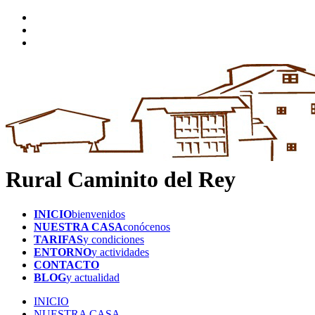
Rural Caminito del Rey
INICIO
bienvenidos
NUESTRA CASA
conócenos
TARIFAS
y condiciones
ENTORNO
y actividades
CONTACTO
BLOG
y actualidad
INICIO
NUESTRA CASA