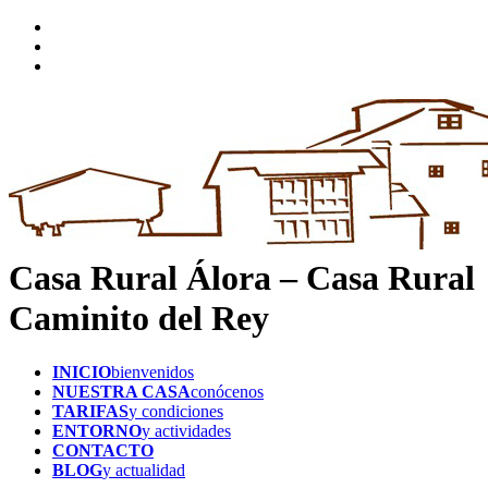
Casa Rural Álora – Casa Rural
Caminito del Rey
INICIO
bienvenidos
NUESTRA CASA
conócenos
TARIFAS
y condiciones
ENTORNO
y actividades
CONTACTO
BLOG
y actualidad