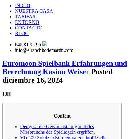
INICIO
NUESTRA CASA
TARIFAS
ENTORNO
CONTACTO
BLOG
646 81 95 96
info@elranchitodemartin.com
Euromoon Spielbank Erfahrungen und
Berechnung Kasino Weiser
Posted
diciembre 16, 2024
Off
Content
Der gesamte Gewinn ist aufgrund des
Missbrauchs das Spielregeln ergriffen.
Via 500 Spiele existireren parece inoffizieller