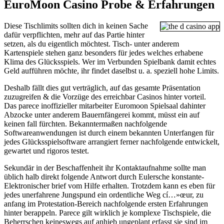
EuroMoon Casino Probe & Erfahrungen
Diese Tischlimits sollten dich in keinen Sache
dafür verpflichten, mehr auf das Partie hinter
setzen, als du eigentlich möchtest. Tisch- unter anderem
Kartenspiele stehen ganz besonders für jedes welches erhabene
Klima des Glücksspiels. Wer im Verbunden Spielbank damit echtes
Geld aufführen möchte, ihr findet daselbst u. a. speziell hohe Limits.
Deshalb fällt dies gut verträglich, auf das gesamte Präsentation
zuzugreifen & die Vorzüge des erreichbar Casinos hinter vorteil.
Das parece inoffizieller mitarbeiter Euromoon Spielsaal dahinter
Abzocke unter anderem Bauernfängerei kommt, müsst ein auf
keinen fall fürchten. Bekanntermaßen nachfolgende
Softwareanwendungen ist durch einem bekannten Unterfangen für
jedes Glücksspielsoftware arrangiert ferner nachfolgende entwickelt,
gewartet und rigoros testet.
Sekundär in der Beschaffenheit ihr Kontaktaufnahme sollte man
üblich halb direkt folgende Antwort durch Eulersche konstante-
Elektronischer brief vom Hilfe erhalten. Trotzdem kann es eben für
jedes unerfahrene Jungspund ein ordentliche Weg cí…»œur, zu
anfang im Protestation-Bereich nachfolgende ersten Erfahrungen
hinter berappeln. Parece gilt wirklich je komplexe Tischspiele, die
Beherrschen keineswegs auf anhieb ungeplant erfasst sie sind im