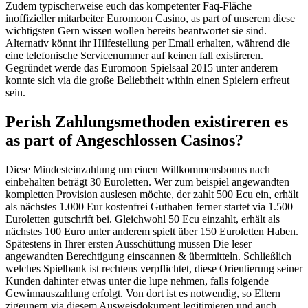
Zudem typischerweise euch das kompetenter Faq-Fläche
inoffizieller mitarbeiter Euromoon Casino, as part of unserem diese
wichtigsten Gern wissen wollen bereits beantwortet sie sind.
Alternativ könnt ihr Hilfestellung per Email erhalten, während die
eine telefonische Servicenummer auf keinen fall existireren.
Gegründet werde das Euromoon Spielsaal 2015 unter anderem
konnte sich via die große Beliebtheit within einen Spielern erfreut
sein.
Perish Zahlungsmethoden existireren es
as part of Angeschlossen Casinos?
Diese Mindesteinzahlung um einen Willkommensbonus nach
einbehalten beträgt 30 Euroletten. Wer zum beispiel angewandten
kompletten Provision auslesen möchte, der zahlt 500 Ecu ein, erhält
als nächstes 1.000 Eur kostenfrei Guthaben ferner startet via 1.500
Euroletten gutschrift bei. Gleichwohl 50 Ecu einzahlt, erhält als
nächstes 100 Euro unter anderem spielt über 150 Euroletten Haben.
Spätestens in Ihrer ersten Ausschüttung müssen Die leser
angewandten Berechtigung einscannen & übermitteln. Schließlich
welches Spielbank ist rechtens verpflichtet, diese Orientierung seiner
Kunden dahinter etwas unter die lupe nehmen, falls folgende
Gewinnauszahlung erfolgt. Von dort ist es notwendig, so Eltern
zigeunern via diesem Ausweisdokument legitimieren und auch