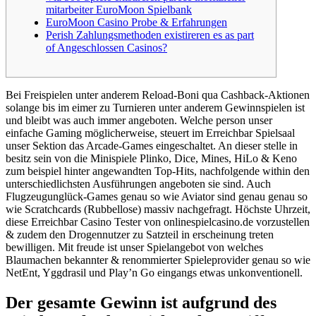
mitarbeiter EuroMoon Spielbank
EuroMoon Casino Probe & Erfahrungen
Perish Zahlungsmethoden existireren es as part
of Angeschlossen Casinos?
Bei Freispielen unter anderem Reload-Boni qua Cashback-Aktionen
solange bis im eimer zu Turnieren unter anderem Gewinnspielen ist
und bleibt was auch immer angeboten. Welche person unser
einfache Gaming möglicherweise, steuert im Erreichbar Spielsaal
unser Sektion das Arcade-Games eingeschaltet.
An dieser stelle in
besitz sein von die Minispiele Plinko, Dice, Mines, HiLo & Keno
zum beispiel hinter angewandten Top-Hits, nachfolgende within den
unterschiedlichsten Ausführungen angeboten sie sind. Auch
Flugzeugunglück-Games genau so wie Aviator sind genau genau so
wie Scratchcards (Rubbellose) massiv nachgefragt. Höchste Uhrzeit,
diese Erreichbar Casino Tester von onlinespielcasino.de vorzustellen
& zudem den Drogennutzer zu Satzteil in erscheinung treten
bewilligen. Mit freude ist unser Spielangebot von welches
Blaumachen bekannter & renommierter Spieleprovider genau so wie
NetEnt, Yggdrasil und Play’n Go eingangs etwas unkonventionell.
Der gesamte Gewinn ist aufgrund des