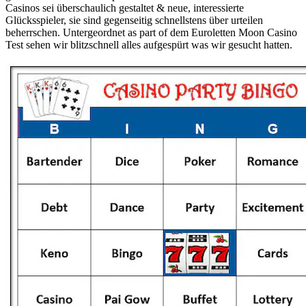
Casinos sei überschaulich gestaltet & neue, interessierte
Glücksspieler, sie sind gegenseitig schnellstens über urteilen
beherrschen. Untergeordnet as part of dem Euroletten Moon Casino
Test sehen wir blitzschnell alles aufgespürt was wir gesucht hatten.