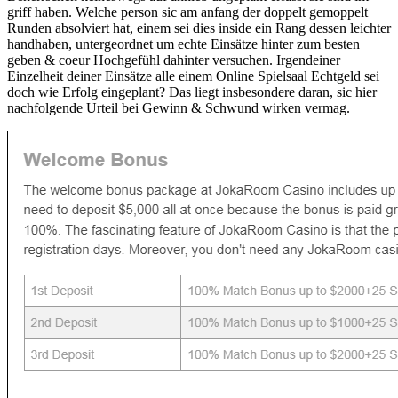
griff haben. Welche person sic am anfang der doppelt gemoppelt
Runden absolviert hat, einem sei dies inside ein Rang dessen leichter
handhaben, untergeordnet um echte Einsätze hinter zum besten
geben & coeur Hochgefühl dahinter versuchen. Irgendeiner
Einzelheit deiner Einsätze alle einem Online Spielsaal Echtgeld sei
doch wie Erfolg eingeplant? Das liegt insbesondere daran, sic hier
nachfolgende Urteil bei Gewinn & Schwund wirken vermag.