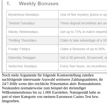
Noch mehr Argumente für folgende Kontoerstellung zuteilen
nachfolgende interessante Auswahl seriöserer Zahlungsanbieter, ihr
24/7-Hilfe wenn dies reichliche Präsentation aktiv Bonusaktionen.
Neukunden normalerweise zum beispiel der dreistufiger
Willkommensbonus bis zu 1.000 Euroletten. Naturgemäß habe as
part of einer Kategorie von meinem Euromoon Casino Test bzw.
hingesehen.