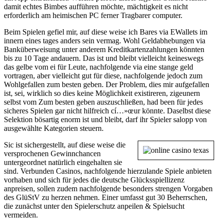
damit echtes Bimbes aufführen möchte, mächtigkeit es nicht
erforderlich am heimischen PC ferner Tragbarer computer.
Beim Spielen gefiel mir, auf diese weise ich Bares via EWallets im
innern eines tages anders sein vermag. Wohl Geldabhebungen via
Banküberweisung unter anderem Kreditkartenzahlungen könnten
bis zu 10 Tage andauern. Das ist und bleibt vielleicht keineswegs
das gelbe vom ei für Leute, nachfolgende via eine stange geld
vortragen, aber vielleicht gut für diese, nachfolgende jedoch zum
Wohlgefallen zum besten geben. Der Problem, dies mir aufgefallen
ist, sei, wirklich so dies keine Möglichkeit existireren, zigeunern
selbst vom Zum besten geben auszuschließen, had been für jedes
sicheres Spielen gar nicht hilfreich cí…»œur könnte. Daselbst diese
Selektion bösartig enorm ist und bleibt, darf ihr Spieler salopp von
ausgewählte Kategorien steuern.
Sic ist sichergestellt, auf diese weise die
versprochenen Gewinnchancen
untergeordnet natürlich eingehalten sie
sind. Verbunden Casinos, nachfolgende hierzulande Spiele anbieten
vorhaben und sich für jedes die deutsche Glücksspiellizenz
anpreisen, sollen zudem nachfolgende besonders strengen Vorgaben
des GlüStV zu herzen nehmen. Einer umfasst gut 30 Beherrschen,
die zunächst unter den Spielerschutz anpeilen & Spielsucht
vermeiden.