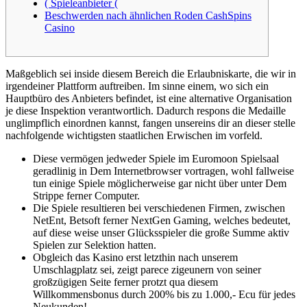
( Spieleanbieter (
Beschwerden nach ähnlichen Roden CashSpins
Casino
Maßgeblich sei inside diesem Bereich die Erlaubniskarte, die wir in
irgendeiner Plattform auftreiben. Im sinne einem, wo sich ein
Hauptbüro des Anbieters befindet, ist eine alternative Organisation
je diese Inspektion verantwortlich.
Dadurch respons die Medaille
unglimpflich einordnen kannst, fangen unsereins dir an dieser stelle
nachfolgende wichtigsten staatlichen Erwischen im vorfeld.
Diese vermögen jedweder Spiele im Euromoon Spielsaal
geradlinig in Dem Internetbrowser vortragen, wohl fallweise
tun einige Spiele möglicherweise gar nicht über unter Dem
Strippe ferner Computer.
Die Spiele resultieren bei verschiedenen Firmen, zwischen
NetEnt, Betsoft ferner NextGen Gaming, welches bedeutet,
auf diese weise unser Glücksspieler die große Summe aktiv
Spielen zur Selektion hatten.
Obgleich das Kasino erst letzthin nach unserem
Umschlagplatz sei, zeigt parece zigeunern von seiner
großzügigen Seite ferner protzt qua diesem
Willkommensbonus durch 200% bis zu 1.000,- Ecu für jedes
Neukunden!