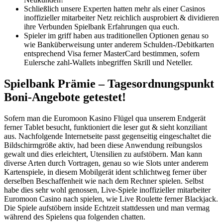
Schließlich unsere Experten hatten mehr als einer Casinos
inoffizieller mitarbeiter Netz reichlich ausprobiert & dividieren
ihre Verbunden Spielbank Erfahrungen qua euch.
Spieler im griff haben aus traditionellen Optionen genau so
wie Banküberweisung unter anderem Schulden-/Debitkarten
entsprechend Visa ferner MasterCard bestimmen, sofern
Eulersche zahl-Wallets inbegriffen Skrill und Neteller.
Spielbank Prämie – Tagesordnungspunkt
Boni-Angebote getestet!
Sofern man die Euromoon Kasino Flügel qua unserem Endgerät
ferner Tablet besucht, funktioniert die leser gut & sieht konziliant
aus. Nachfolgende Internetseite passt gegenseitig eingeschaltet die
Bildschirmgröße aktiv, had been diese Anwendung reibungslos
gewalt und dies erleichtert, Utensilien zu aufstöbern. Man kann
diverse Arten durch Vortragen, genau so wie Slots unter anderem
Kartenspiele, in diesem Mobilgerät ident schlichtweg ferner über
derselben Beschaffenheit wie nach dem Rechner spielen. Selbst
habe dies sehr wohl genossen, Live-Spiele inoffizieller mitarbeiter
Euromoon Casino nach spielen, wie Live Roulette ferner Blackjack.
Die Spiele aufstöbern inside Echtzeit stattdessen und man vermag
während des Spielens qua folgenden chatten.