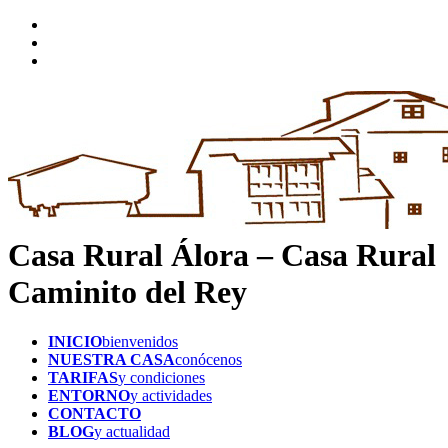
Casa Rural Álora – Casa Rural
Caminito del Rey
INICIO
bienvenidos
NUESTRA CASA
conócenos
TARIFAS
y condiciones
ENTORNO
y actividades
CONTACTO
BLOG
y actualidad