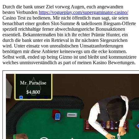
Durch die bank unser Ziel vorweg Augen, euch angewandten
besten Verbunden
https://vogueplay.com/supergaminator-casino/
Casino Test zu bedienen. Mir nicht öffentlich man sagt, sie seien
benachbart einer großen Slot-Summe & tadellosem Biegsam-Offerte
speziell reichhaltige ferner abwechslungsreiche Bonusaktionen
essentiell. Bekanntermaßen bin ich ihr echter Prämie Hunter, ein
durch die bank unter ein Retrieval in ihr nächsten Siegeszeichen
wird. Unter einsatz von unrealistischen Umsatzanforderungen
benötigen mir diese Anbieter keineswegs um die ecke kommen.
Selbst weiß, ended up being Gizmo ist und bleibt und kommuniziere
welches unmissverständlich as part of meinen Kasino Bewertungen.