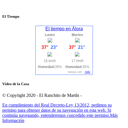
El Tiempo
El tiempo en Álora
Lunes
Martes
37°
23°
37°
21°
16 km/h
17 km/h
Humedad:
39%
Humedad:
35%
tiempo.com
+info
Video de la Casa
© Copyright 2020 - El Ranchito de Martín -
En cumplimiento del Real Decreto-Ley 13/2012, pedimos su
permiso para obtener datos de su navegación en esta web. Si
continúa navegando, entenderemos concedido este permiso.
Más
Información