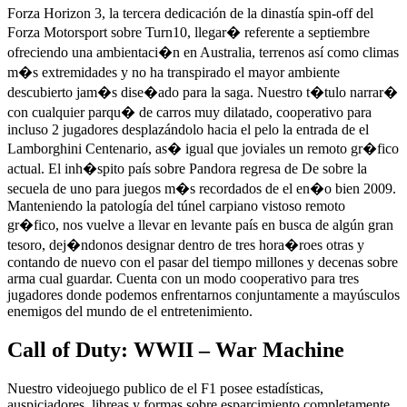
Forza Horizon 3, la tercera dedicación de la dinastía spin-off del
Forza Motorsport sobre Turn10, llegar� referente a septiembre
ofreciendo una ambientaci�n en Australia, terrenos así­ como climas
m�s extremidades y no ha transpirado el mayor ambiente
descubierto jam�s dise�ado para la saga. Nuestro t�tulo narrar�
con cualquier parqu� de carros muy dilatado, cooperativo para
incluso 2 jugadores desplazándolo hacia el pelo la entrada de el
Lamborghini Centenario, as� igual que joviales un remoto gr�fico
actual. El inh�spito país sobre Pandora regresa de De sobre la
secuela de uno para juegos m�s recordados de el en�o bien 2009.
Manteniendo la patologí­a del túnel carpiano vistoso remoto
gr�fico, nos vuelve a llevar en levante país en busca de algún gran
tesoro, dej�ndonos designar dentro de tres hora�roes otras y
contando de nuevo con el pasar del tiempo millones y decenas sobre
arma cual guardar. Cuenta con un modo cooperativo para tres
jugadores donde podemos enfrentarnos conjuntamente a mayúsculos
enemigos del mundo de el entretenimiento.
Call of Duty: WWII – War Machine
Nuestro videojuego publico de el F1 posee estadísticas,
auspiciadores, libreas y formas sobre esparcimiento completamente