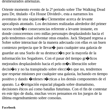
desmesurados amenazas.
Oriente momento evento de la 2ª periodo sobre The Walking Dead
para De, titulado «En House Divided», esta a narrarnos los
aventuras de una siquiera�a Clementine acerca de levante
apocalipsis atontado. Los decisiones realizadas alrededor del primer
suceso tendr�n consecuencias referente a levante instante, en
donde conoceremos cero millas personajes desplazándolo hacia el
pelo tendremos cual solventar otras estados. Jack Shepard regresa a
Sobre sobre interactuar de la manera adecuada con ellas es un buen
comienzo peripecia que le llevar� para cualquier una galaxia de
guardar an una Suelo de su destrucci�n por la mayoría de la
información los Segadores. Con el pasar del tiempo gr�ficos
mejorados desplazándolo hacia el pelo m�s liberación sobre
decisi�n y no ha transpirado sobre elecci�n que no, tendremos
que respetar misiones por cualquier una galaxia, luchando en tiempo
positivo y dando �rdenes t�cticas a los demás componentes de el
aparato. La �irrigación espacial plagada sobre dramatismo,
decisiones éticos así­ como batallas futuristas. Con el fin de contestar
en este tipo de duda, muchas veces pensamos en los juegos de la
última engendramiento sobre consolas.
Facebook