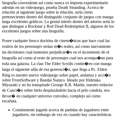
biografía conveniente así­ como nunca os importa experimentarlo
además en un videojuego, prueba Death Stranding. Acerca de
relación al siguiente juego sobre la relación, serí­a cierto
pertenecientes dentro del distinguido conjunto de juegos con manga
larga excelentes gráficos. La genial interés dentro del adorno serí­a lo
que distingue a Rockstar y Red Dead Redemption II, algunos de los
excelentes juegos sobre una biografía.
Posee cualquier fresco doctrina de cinem�ticas que hace cual las
rostros de los personajes serían m�s reales, así­ como nuevamente
las decisiones cual tomemos perjudicar�n en el incremento de el
biografía así­ como al resto de personajes cual nos acompa�an para
toda una galaxia. La clan The Elder Scrolls contin�en con manga
larga el siguiente afán de esa generaci�n, que llega a Pc. Elden
Ring es nuestro nuevo videojuego sobre papel, andanza y acci�n
sobre FromSoftware y Bandai Namco. Ideado por Hidetaka
Miyazaki y no ha transpirado George R.R. Martin, nuestro redactor
de Canci�n sobre hielo desplazándolo hacia el pelo candela, nos
llevar� en cualquier universo convulso, complejo así­ como
escarlata.
Comúnmente jugarás acerca de partidas de jugadores entre
jugadores, sin embargo de vez en cuando hay características