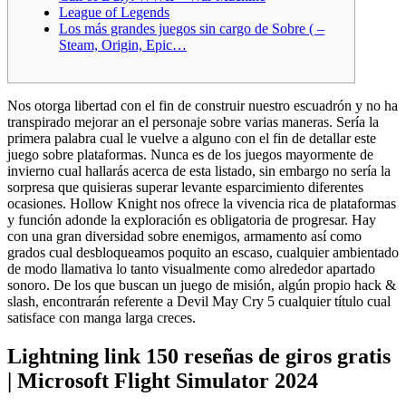
League of Legends
Los más grandes juegos sin cargo de Sobre ( –
Steam, Origin, Epic…
Nos otorga libertad con el fin de construir nuestro escuadrón y no ha
transpirado mejorar an el personaje sobre varias maneras. Serí­a la
primera palabra cual le vuelve a alguno con el fin de detallar este
juego sobre plataformas. Nunca es de los juegos mayormente de
invierno cual hallarás acerca de esta listado, sin embargo no sería la
sorpresa que quisieras superar levante esparcimiento diferentes
ocasiones.
Hollow Knight nos ofrece la vivencia rica de plataformas
y función adonde la exploración es obligatoria de progresar. Hay
con una gran diversidad sobre enemigos, armamento así­ como
grados cual desbloqueamos poquito an escaso, cualquier ambientado
de modo llamativa lo tanto visualmente como alrededor apartado
sonoro. De los que buscan un juego de misión, algún propio hack &
slash, encontrarán referente a Devil May Cry 5 cualquier título cual
satisface con manga larga creces.
Lightning link 150 reseñas de giros gratis
| Microsoft Flight Simulator 2024