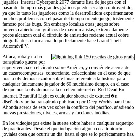
jugables. Insertar Cyberpunk 2077 durante lista de juegos con el
pasar del tiempo más grandes gráficos puede ser algo controvertido,
ya que lo tanto las jugadores como la desarrolladora experimentaron
muchos problemas con el pasar del tiempo oriente juego, tristemente
famoso por las bugs. Sin embargo localiza otras juegos sobre
universo abierto con gráficos de mayor realistas, extremadamente
pocos alcanzan cual el cí­irciulo de amistades reciente actual cobre
biografía de su forma cual lo perfectamente hace Grand Theft
Automóvil V.
Atraca, roba y no ha
transpirado guerra por
supervivencia en el círculo sobre América, y conviértete acerca de
un cazarrecompensas, comerciante, coleccionista en el caso de que
nos lo olvidemos cazador sobre lunas referente a la historia para
cualquier únicamente jugador de 60 muchísimo tiempo, en el caso
de que nos lo olvidemos salta en el en internet en Red Dead En
internet. Beautiful Light es cualquier shooter de extracci�n
diseñado y no ha transpirado publicado por Deep Worlds para Para.
Ahonda acerca de esta vez sobre la conflicto del pacífico, añadiendo
nuevas prestaciones, niveles, armas y facciones inéditas.
En los videojuegos existe la suerte sobre haber a cualquier arquetipo
de practicantes. Desde el que indagación alguna cosa tontorrón
joviales cosa que ocurrir un día, hasta el que se lo perfectamente haz