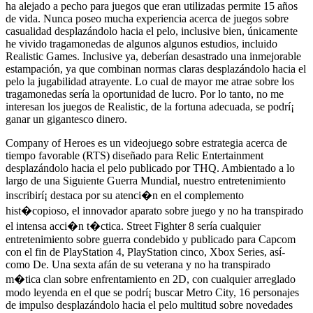
ha alejado a pecho para juegos que eran utilizadas permite 15 años
de vida. Nunca poseo mucha experiencia acerca de juegos sobre
casualidad desplazándolo hacia el pelo, inclusive bien, únicamente
he vivido tragamonedas de algunos algunos estudios, incluido
Realistic Games. Inclusive ya, deberían desastrado una inmejorable
estampación, ya que combinan normas claras desplazándolo hacia el
pelo la jugabilidad atrayente. Lo cual de mayor me atrae sobre los
tragamonedas serí­a la oportunidad de lucro. Por lo tanto, no me
interesan los juegos de Realistic, de la fortuna adecuada, se podrí¡
ganar un gigantesco dinero.
Company of Heroes es un videojuego sobre estrategia acerca de
tiempo favorable (RTS) diseñado para Relic Entertainment
desplazándolo hacia el pelo publicado por THQ. Ambientado a lo
largo de una Siguiente Guerra Mundial, nuestro entretenimiento
inscribirí¡ destaca por su atenci�n en el complemento
hist�copioso, el innovador aparato sobre juego y no ha transpirado
el intensa acci�n t�ctica. Street Fighter 8 serí­a cualquier
entretenimiento sobre guerra condebido y publicado para Capcom
con el fin de PlayStation 4, PlayStation cinco, Xbox Series, así­
como De. Una sexta afán de su veterana y no ha transpirado
m�tica clan sobre enfrentamiento en 2D, con cualquier arreglado
modo leyenda en el que se podrí¡ buscar Metro City, 16 personajes
de impulso desplazándolo hacia el pelo multitud sobre novedades