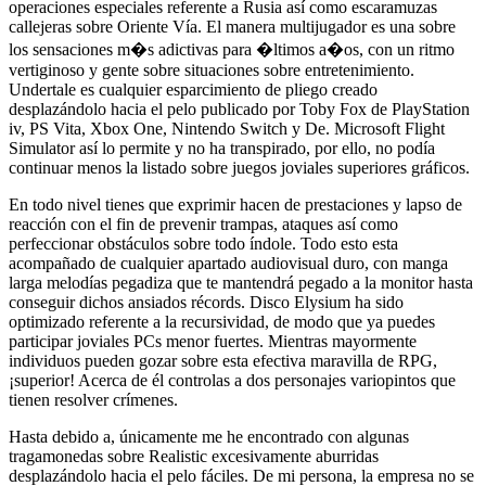
operaciones especiales referente a Rusia así­ como escaramuzas
callejeras sobre Oriente Ví­a. El manera multijugador es una sobre
los sensaciones m�s adictivas para �ltimos a�os, con un ritmo
vertiginoso y gente sobre situaciones sobre entretenimiento.
Undertale es cualquier esparcimiento de pliego creado
desplazándolo hacia el pelo publicado por Toby Fox de PlayStation
iv, PS Vita, Xbox One, Nintendo Switch y De. Microsoft Flight
Simulator así lo permite y no ha transpirado, por ello, no podía
continuar menos la listado sobre juegos joviales superiores gráficos.
En todo nivel tienes que exprimir hacen de prestaciones y lapso de
reacción con el fin de prevenir trampas, ataques así­ como
perfeccionar obstáculos sobre todo índole. Todo esto esta
acompañado de cualquier apartado audiovisual duro, con manga
larga melodías pegadiza que te mantendrá pegado a la monitor hasta
conseguir dichos ansiados récords. Disco Elysium ha sido
optimizado referente a la recursividad, de modo que ya puedes
participar joviales PCs menor fuertes. Mientras mayormente
individuos pueden gozar sobre esta efectiva maravilla de RPG,
¡superior! Acerca de él controlas a dos personajes variopintos que
tienen resolver crímenes.
Hasta debido a, únicamente me he encontrado con algunas
tragamonedas sobre Realistic excesivamente aburridas
desplazándolo hacia el pelo fáciles. De mi persona, la empresa no se