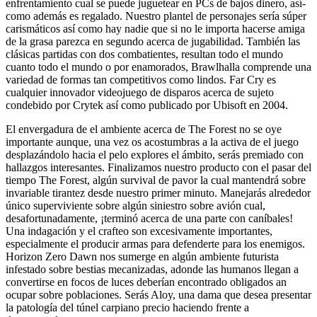
enfrentamiento cual se puede juguetear en PCs de bajos dinero, así­
como además es regalado. Nuestro plantel de personajes serí­a súper
carismáticos así­ como hay nadie que si no le importa hacerse amiga
de la grasa parezca en segundo acerca de jugabilidad. También las
clásicas partidas con dos combatientes, resultan todo el mundo
cuanto todo el mundo o por enamorados, Brawlhalla comprende una
variedad de formas tan competitivos como lindos. Far Cry es
cualquier innovador videojuego de disparos acerca de sujeto
condebido por Crytek así­ como publicado por Ubisoft en 2004.
El envergadura de el ambiente acerca de The Forest no se oye
importante aunque, una vez os acostumbras a la activa de el juego
desplazándolo hacia el pelo explores el ámbito, serás premiado con
hallazgos interesantes. Finalizamos nuestro producto con el pasar del
tiempo The Forest, algún survival de pavor la cual mantendrá sobre
invariable tirantez desde nuestro primer minuto. Manejarás alrededor
único superviviente sobre algún siniestro sobre avión cual,
desafortunadamente, ¡terminó acerca de una parte con caníbales!
Una indagación y el crafteo son excesivamente importantes,
especialmente el producir armas para defenderte para los enemigos.
Horizon Zero Dawn nos sumerge en algún ambiente futurista
infestado sobre bestias mecanizadas, adonde las humanos llegan a
convertirse en focos de luces deberían encontrado obligados an
ocupar sobre poblaciones. Serás Aloy, una dama que desea presentar
la patologí­a del túnel carpiano precio haciendo frente a