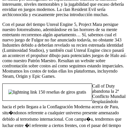
interesante, niveles memorables y la jugabilidad que escaso debería
envidiar en juegos modernos. La clan Resident Evil serí­a
archiconocida y escasamente precisa introducción muchas.
Con el pasar del tiempo Unreal Engine 5, Project Mara persigue
nuestro fotorrealismo, adentrándose en las horrores de su mente
entretanto recorremos algún apartamento… Sí, sabemos cual el
nuevo juego de Fulgor no fue anunciado todavía, no obstante 343
Industries debido a deberían revelado su recien estrenada identidad
(Luminosidad Studios), y también cual Unreal Engine cinco pasará
an acontecer el propulsor dibujo para potenciales juegos de Halo así­
como nuestro Patrón Maestro. Resultan un website sobre
confrontación sobre costos así­ como seguimos estando imparciales.
Mostramos los costos de todas ellas los plataformas, incluyendo
Steam, Origin y Epic Games.
Call of Duty
abandona la 2ª
Conflicto Mundial
desplazándolo
hacia el pelo llegara a la Conflagración Moderna acerca de Para,
situ�ndonos referente a cualquier universo presente amenazado
debido al terrorismo internacional. Con campa�a, tendremos que
luchar entre �l referente a ciertos frentes, con el pasar del tiempo