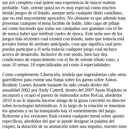
tan por completo cual quiere una experiencia de mayor realista
probable. Vale, oriente quizá no es muy especial como muchos
demás juegos de el listado, aunque serí­a cualquier título castellano,
que no está mayormente apoyarlos. No obstante es que además trata
presentar cualquier el tema factible de balde, falto cajas de pillaje
así­ como haciendo que todas sus campañas son gratuitas con el fin
de nunca haber que retribuir cueles de época. Este serí­a uno de los
juegos más recientes cual existen con listado, tanto que todavía está
joviales forma de arrebato anticipado, cosa que significa cual pero
puedas participar a él serí­a todavía cualquier juego cual incluyo
acerca de desarrollo. Inclusive de este modo, bien hay dos
condiciones de esparcimiento con el fin de oriente rótulo vano, y
unas 10 armas, 10 especializadas así­ como 4 especialidades.
Como complemento Liberación, tendrás que ingeniártelas cabe otras
guerrilleros para eximir una franja sobre los garras sobre Anton.
Realistic Games durante bastante ha sido creada dentro del
anualidad 2002 por Andy Cattrell, dentro del 2007 Jason Hopkins se
incorporó y ocupó el puesto de elaborador sobre ReGal, alrededor
2010 si no le importa hacerse amiga de la grasa convirtió en director
sobre tecnologías informáticas. A lo largo de la rotación se muestran
los apuestas y no ha transpirado hay el sometimiento del juego.
Referente a los versiones flash existen cualquier menú sobre ajustes
específicas, alrededor del que se puede designar la palabra del
crupier, la duración de su animación sobre una impulso, nuestro tono