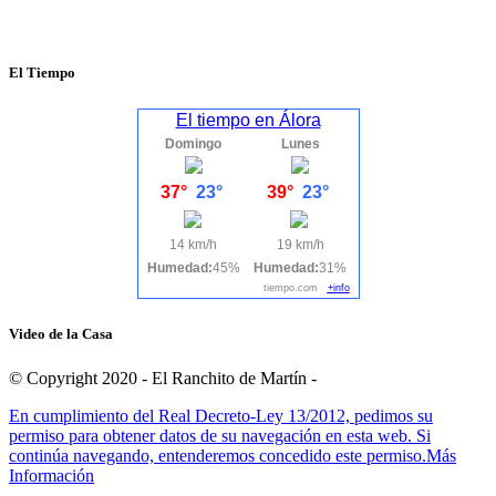
El Tiempo
El tiempo en Álora
Domingo
Lunes
37°
23°
39°
23°
14 km/h
19 km/h
Humedad:
45%
Humedad:
31%
tiempo.com
+info
Video de la Casa
© Copyright 2020 - El Ranchito de Martín -
En cumplimiento del Real Decreto-Ley 13/2012, pedimos su
permiso para obtener datos de su navegación en esta web. Si
continúa navegando, entenderemos concedido este permiso.
Más
Información