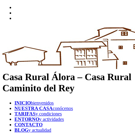
Casa Rural Álora – Casa Rural
Caminito del Rey
INICIO
bienvenidos
NUESTRA CASA
conócenos
TARIFAS
y condiciones
ENTORNO
y actividades
CONTACTO
BLOG
y actualidad