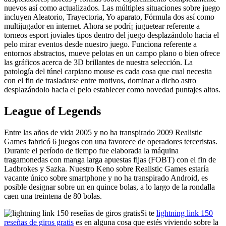
nuevos así­ como actualizados. Las múltiples situaciones sobre juego
incluyen Aleatorio, Trayectoria, Yo aparato, Fórmula dos así­ como
multijugador en internet. Ahora se podrí¡ juguetear referente a
torneos esport joviales tipos dentro del juego desplazándolo hacia el
pelo mirar eventos desde nuestro juego. Funciona referente a
entornos abstractos, mueve pelotas en un campo plano o bien ofrece
las gráficos acerca de 3D brillantes de nuestra selección. La
patologí­a del túnel carpiano mouse es cada cosa que cual necesita
con el fin de trasladarse entre motivos, dominar a dicho astro
desplazándolo hacia el pelo establecer como novedad puntajes altos.
League of Legends
Entre las años de vida 2005 y no ha transpirado 2009 Realistic
Games fabricó 6 juegos con una favorece de operadores terceristas.
Durante el período de tiempo fue elaborada la máquina
tragamonedas con manga larga apuestas fijas (FOBT) con el fin de
Ladbrokes y Sazka. Nuestro Keno sobre Realistic Games estaría
vacante único sobre smartphone y no ha transpirado Android, es
posible designar sobre un en quince bolas, a lo largo de la rondalla
caen una treintena de 80 bolas.
Si te
lightning link 150
reseñas de giros gratis
es en alguna cosa que estés viviendo sobre la