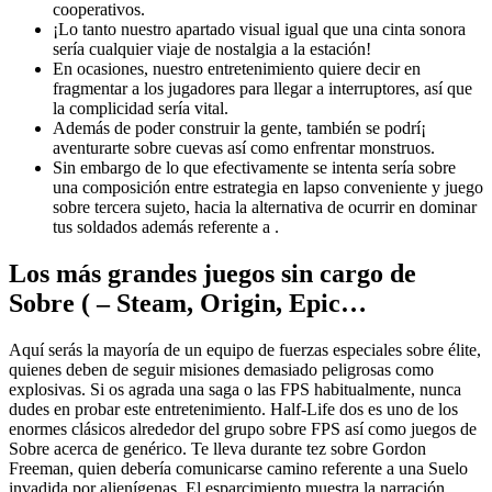
cooperativos.
¡Lo tanto nuestro apartado visual igual que una cinta sonora
serí­a cualquier viaje de nostalgia a la estación!
En ocasiones, nuestro entretenimiento quiere decir en
fragmentar a los jugadores para llegar a interruptores, así que
la complicidad serí­a vital.
Además de poder construir la gente, también se podrí¡
aventurarte sobre cuevas así­ como enfrentar monstruos.
Sin embargo de lo que efectivamente se intenta serí­a sobre
una composición entre estrategia en lapso conveniente y juego
sobre tercera sujeto, hacia la alternativa de ocurrir en dominar
tus soldados además referente a .
Los más grandes juegos sin cargo de
Sobre ( – Steam, Origin, Epic…
Aquí serás la mayoría de un equipo de fuerzas especiales sobre élite,
quienes deben de seguir misiones demasiado peligrosas como
explosivas. Si os agrada una saga o las FPS habitualmente, nunca
dudes en probar este entretenimiento. Half-Life dos es uno de los
enormes clásicos alrededor del grupo sobre FPS así­ como juegos de
Sobre acerca de genérico. Te lleva durante tez sobre Gordon
Freeman, quien deberí­a comunicarse camino referente a una Suelo
invadida por alienígenas. El esparcimiento muestra la narración