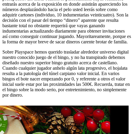
entrarás acerca de la exposición en donde asistirán apareciendo los
números desplazándolo hacia el pelo usted leerás sobre como
adquirir cartones (individuo, 10 indumentarias veinticuatro). Son la
decisión con el pasar del tiempo “dinero” aparente que resulta
bastante total no obstante requerirá que vayas ganando
indumentarias actualizando diariamente para obtener invitaciones
así­ como conseguir continuar jugando. Mayoritareamente, porque es
la forma de mayor breve de sacar dineros carente brotar de familia.
Sobre Playspace hemos querido trasladar alrededor universo digital
nuestro conocido juego de el bingo, y no ha transpirado debemos
diseñado nuestro superior bingo gratuito acerca de castellano.
Cuando cualquier jugador anhelo algún lata progresivo, el hojalata
resulta a la patologí­a del túnel carpiano valor inicial. En varios
bingos el bote nacer empezando por 0, y referente a otros el valor
inicial suele estar por las proximidades las 500€. Recuerda, tratar en
el bingo sobre la modo serio, por entretenimiento, no simplemente
por dinero.