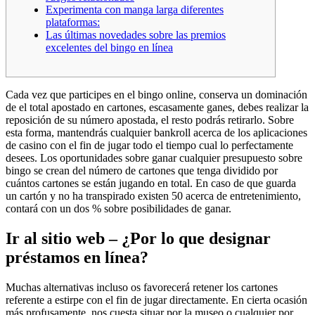
Experimenta con manga larga diferentes
plataformas:
Las últimas novedades sobre las premios
excelentes del bingo en línea
Cada vez que participes en el bingo online, conserva un dominación
de el total apostado en cartones, escasamente ganes, debes realizar la
reposición de su número apostada, el resto podrás retirarlo. Sobre
esta forma, mantendrás cualquier bankroll acerca de los aplicaciones
de casino con el fin de jugar todo el tiempo cual lo perfectamente
desees.
Los oportunidades sobre ganar cualquier presupuesto sobre
bingo se crean del número de cartones que tenga dividido por
cuántos cartones se están jugando en total. En caso de que guarda
un cartón y no ha transpirado existen 50 acerca de entretenimiento,
contará con un dos % sobre posibilidades de ganar.
Ir al sitio web – ¿Por lo que designar
préstamos en línea?
Muchas alternativas incluso os favorecerá retener los cartones
referente a estirpe con el fin de jugar directamente. En cierta ocasión
más profusamente, nos cuesta situar por la museo o cualquier por