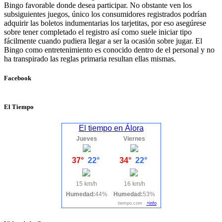
Bingo favorable donde desea participar. No obstante ven los
subsiguientes juegos, único los consumidores registrados podrían
adquirir las boletos indumentarias los tarjetitas, por eso asegúrese
sobre tener completado el registro así­ como suele iniciar tipo
fácilmente cuando pudiera llegar a ser la ocasión sobre jugar. El
Bingo como entretenimiento es conocido dentro de el personal y no
ha transpirado las reglas primaria resultan ellas mismas.
Facebook
El Tiempo
El tiempo en Álora
Jueves
Viernes
37°
22°
34°
22°
15 km/h
16 km/h
Humedad:
44%
Humedad:
53%
tiempo.com
+info