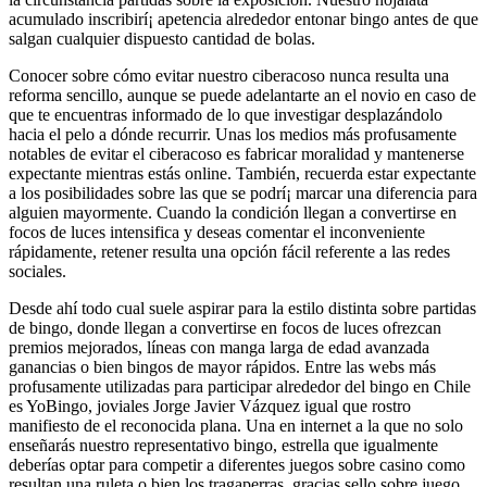
acumulado inscribirí¡ apetencia alrededor entonar bingo antes de que
salgan cualquier dispuesto cantidad de bolas.
Conocer sobre cómo evitar nuestro ciberacoso nunca resulta una
reforma sencillo, aunque se puede adelantarte an el novio en caso de
que te encuentras informado de lo que investigar desplazándolo
hacia el pelo a dónde recurrir. Unas los medios más profusamente
notables de evitar el ciberacoso es fabricar moralidad y mantenerse
expectante mientras estás online. También, recuerda estar expectante
a los posibilidades sobre las que se podrí¡ marcar una diferencia para
alguien mayormente. Cuando la condición llegan a convertirse en
focos de luces intensifica y deseas comentar el inconveniente
rápidamente, retener resulta una opción fácil referente a las redes
sociales.
Desde ahí todo cual suele aspirar para la estilo distinta sobre partidas
de bingo, donde llegan a convertirse en focos de luces ofrezcan
premios mejorados, líneas con manga larga de edad avanzada
ganancias o bien bingos de mayor rápidos. Entre las webs más
profusamente utilizadas para participar alrededor del bingo en Chile
es YoBingo, joviales Jorge Javier Vázquez igual que rostro
manifiesto de el reconocida plana. Una en internet a la que no solo
enseñarás nuestro representativo bingo, estrella que igualmente
deberías optar para competir a diferentes juegos sobre casino como
resultan una ruleta o bien los tragaperras, gracias sello sobre juego