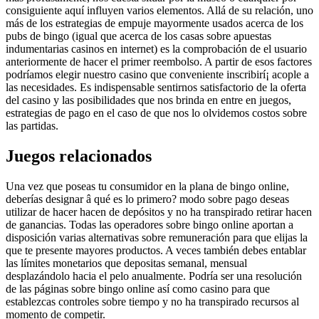
consiguiente aquí influyen varios elementos. Allá de su relación, uno
más de los estrategias de empuje mayormente usados acerca de los
pubs de bingo (igual que acerca de los casas sobre apuestas
indumentarias casinos en internet) es la comprobación de el usuario
anteriormente de hacer el primer reembolso. A partir de esos factores
podrí­amos elegir nuestro casino que conveniente inscribirí¡ acople a
las necesidades. Es indispensable sentirnos satisfactorio de la oferta
del casino y las posibilidades que nos brinda en entre en juegos,
estrategias de pago en el caso de que nos lo olvidemos costos sobre
las partidas.
Juegos relacionados
Una vez que poseas tu consumidor en la plana de bingo online,
deberías designar â qué es lo primero? modo sobre pago deseas
utilizar de hacer hacen de depósitos y no ha transpirado retirar hacen
de ganancias. Todas las operadores sobre bingo online aportan a
disposición varias alternativas sobre remuneración para que elijas la
que te presente mayores productos. A veces también debes entablar
las límites monetarios que depositas semanal, mensual
desplazándolo hacia el pelo anualmente. Podría ser una resolución
de las páginas sobre bingo online así­ como casino para que
establezcas controles sobre tiempo y no ha transpirado recursos al
momento de competir.