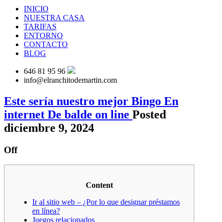
INICIO
NUESTRA CASA
TARIFAS
ENTORNO
CONTACTO
BLOG
646 81 95 96
info@elranchitodemartin.com
Este serí­a nuestro mejor Bingo En
internet De balde on line
Posted
diciembre 9, 2024
Off
Content
Ir al sitio web – ¿Por lo que designar préstamos
en línea?
Juegos relacionados