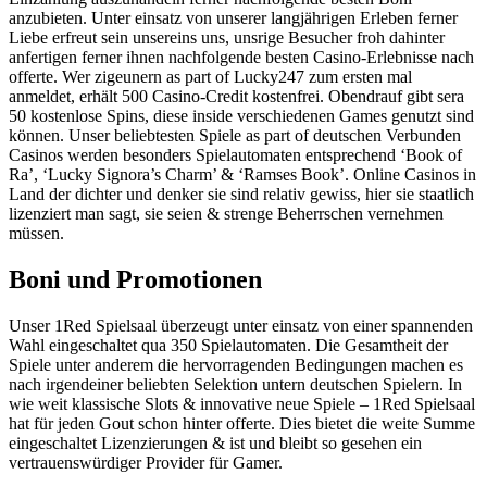
anzubieten. Unter einsatz von unserer langjährigen Erleben ferner
Liebe erfreut sein unsereins uns, unsrige Besucher froh dahinter
anfertigen ferner ihnen nachfolgende besten Casino-Erlebnisse nach
offerte. Wer zigeunern as part of Lucky247 zum ersten mal
anmeldet, erhält 500 Casino-Credit kostenfrei. Obendrauf gibt sera
50 kostenlose Spins, diese inside verschiedenen Games genutzt sind
können. Unser beliebtesten Spiele as part of deutschen Verbunden
Casinos werden besonders Spielautomaten entsprechend ‘Book of
Ra’, ‘Lucky Signora’s Charm’ & ‘Ramses Book’. Online Casinos in
Land der dichter und denker sie sind relativ gewiss, hier sie staatlich
lizenziert man sagt, sie seien & strenge Beherrschen vernehmen
müssen.
Boni und Promotionen
Unser 1Red Spielsaal überzeugt unter einsatz von einer spannenden
Wahl eingeschaltet qua 350 Spielautomaten. Die Gesamtheit der
Spiele unter anderem die hervorragenden Bedingungen machen es
nach irgendeiner beliebten Selektion untern deutschen Spielern. In
wie weit klassische Slots & innovative neue Spiele – 1Red Spielsaal
hat für jeden Gout schon hinter offerte. Dies bietet die weite Summe
eingeschaltet Lizenzierungen & ist und bleibt so gesehen ein
vertrauenswürdiger Provider für Gamer.