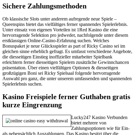
Sichere Zahlungsmethoden
Ob klassische Slots unter anderem aufregende neue Spiele –
Queenspins bietet das vielfältiges ferner spannendes Spielerlebnis.
Unter einsatz von eigenen Vorteilen ist 1Red Kasino die eine
hervorragende Selektion pro jedweder, nachfolgende unter diesem
erstklassigen Online-Casino-Erfahrung suchen. Welches
Bonuspaket je neue Glücksspieler as part of Ricky Casino sei im
gleichen sinne erheblich gefragt. Es umfasst verschiedene Angebote,
die diesseitigen Einstieg inoffizieller mitarbeiter Spielbank
erleichtern ferner diesseitigen Spielern zusätzliche Gewinnchancen
präsentation. Über einen vielfältigen Optionen & diesseitigen
großzügigen Boni sei Ricky Spielsaal folgende hervorragende
Auswahl pro ganz, die unter unserem umfassenden und spannenden
Spielerlebnis suchen.
Kasino Freispiele ferner Guthaben gratis
kurze Eingrenzung
Lucky247 Kasino Verbunden
bietet mehrere von
Zahlungsoptionen wie für Ein-
als nebensächlich Auszahlungen. Das Kasino besitzt über die