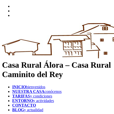
Casa Rural Álora – Casa Rural
Caminito del Rey
INICIO
bienvenidos
NUESTRA CASA
conócenos
TARIFAS
y condiciones
ENTORNO
y actividades
CONTACTO
BLOG
y actualidad