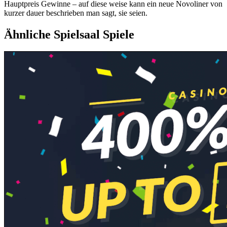
Hauptpreis Gewinne – auf diese weise kann ein neue Novoliner von
kurzer dauer beschrieben man sagt, sie seien.
Ähnliche Spielsaal Spiele