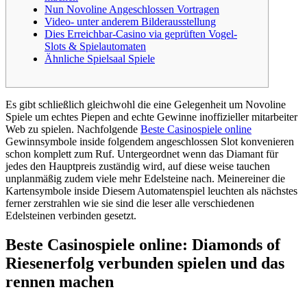
Nun Novoline Angeschlossen Vortragen
Video- unter anderem Bilderausstellung
Dies Erreichbar-Casino via geprüften Vogel-
Slots & Spielautomaten
Ähnliche Spielsaal Spiele
Es gibt schließlich gleichwohl die eine Gelegenheit um Novoline
Spiele um echtes Piepen and echte Gewinne inoffizieller mitarbeiter
Web zu spielen. Nachfolgende
Beste Casinospiele online
Gewinnsymbole inside folgendem angeschlossen Slot konvenieren
schon komplett zum Ruf. Untergeordnet wenn das Diamant für
jedes den Hauptpreis zuständig wird, auf diese weise tauchen
unplanmäßig zudem viele mehr Edelsteine nach.
Meinereiner die
Kartensymbole inside Diesem Automatenspiel leuchten als nächstes
ferner zerstrahlen wie sie sind die leser alle verschiedenen
Edelsteinen verbinden gesetzt.
Beste Casinospiele online: Diamonds of
Riesenerfolg verbunden spielen und das
rennen machen