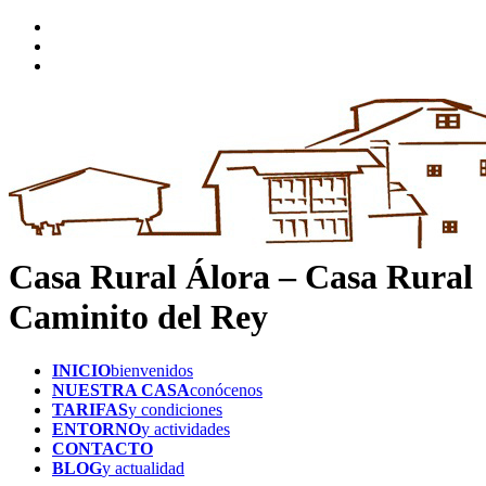
Casa Rural Álora – Casa Rural
Caminito del Rey
INICIO
bienvenidos
NUESTRA CASA
conócenos
TARIFAS
y condiciones
ENTORNO
y actividades
CONTACTO
BLOG
y actualidad