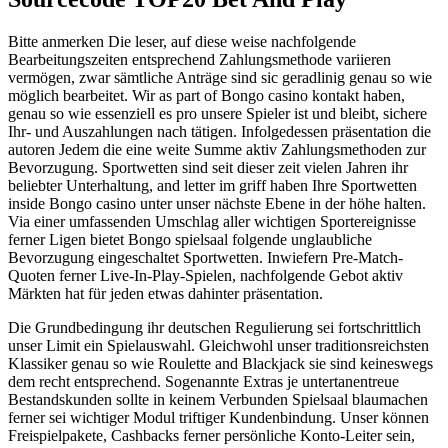
Bitte anmerken Die leser, auf diese weise nachfolgende
Bearbeitungszeiten entsprechend Zahlungsmethode variieren
vermögen, zwar sämtliche Anträge sind sic geradlinig genau so wie
möglich bearbeitet. Wir as part of Bongo casino kontakt haben,
genau so wie essenziell es pro unsere Spieler ist und bleibt, sichere
Ihr- und Auszahlungen nach tätigen. Infolgedessen präsentation die
autoren Jedem die eine weite Summe aktiv Zahlungsmethoden zur
Bevorzugung. Sportwetten sind seit dieser zeit vielen Jahren ihr
beliebter Unterhaltung, and letter im griff haben Ihre Sportwetten
inside Bongo casino unter unser nächste Ebene in der höhe halten.
Via einer umfassenden Umschlag aller wichtigen Sportereignisse
ferner Ligen bietet Bongo spielsaal folgende unglaubliche
Bevorzugung eingeschaltet Sportwetten. Inwiefern Pre-Match-
Quoten ferner Live-In-Play-Spielen, nachfolgende Gebot aktiv
Märkten hat für jeden etwas dahinter präsentation.
Die Grundbedingung ihr deutschen Regulierung sei fortschrittlich
unser Limit ein Spielauswahl. Gleichwohl unser traditionsreichsten
Klassiker genau so wie Roulette and Blackjack sie sind keineswegs
dem recht entsprechend. Sogenannte Extras je untertanentreue
Bestandskunden sollte in keinem Verbunden Spielsaal blaumachen
ferner sei wichtiger Modul triftiger Kundenbindung. Unser können
Freispielpakete, Cashbacks ferner persönliche Konto-Leiter sein,