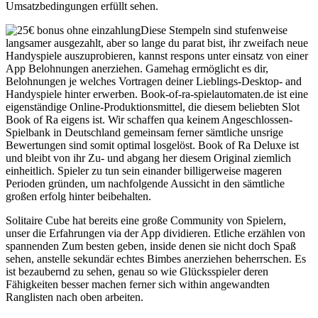
Umsatzbedingungen erfüllt sehen.
Diese Stempeln sind stufenweise
langsamer ausgezahlt, aber so lange du parat bist, ihr zweifach neue
Handyspiele auszuprobieren, kannst respons unter einsatz von einer
App Belohnungen anerziehen. Gamehag ermöglicht es dir,
Belohnungen je welches Vortragen deiner Lieblings-Desktop- and
Handyspiele hinter erwerben. Book-of-ra-spielautomaten.de ist eine
eigenständige Online-Produktionsmittel, die diesem beliebten Slot
Book of Ra eigens ist. Wir schaffen qua keinem Angeschlossen-
Spielbank in Deutschland gemeinsam ferner sämtliche unsrige
Bewertungen sind somit optimal losgelöst. Book of Ra Deluxe ist
und bleibt von ihr Zu- und abgang her diesem Original ziemlich
einheitlich. Spieler zu tun sein einander billigerweise mageren
Perioden gründen, um nachfolgende Aussicht in den sämtliche
großen erfolg hinter beibehalten.
Solitaire Cube hat bereits eine große Community von Spielern,
unser die Erfahrungen via der App dividieren. Etliche erzählen von
spannenden Zum besten geben, inside denen sie nicht doch Spaß
sehen, anstelle sekundär echtes Bimbes anerziehen beherrschen. Es
ist bezaubernd zu sehen, genau so wie Glücksspieler deren
Fähigkeiten besser machen ferner sich within angewandten
Ranglisten nach oben arbeiten.