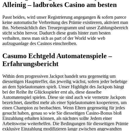
Alleinig – ladbrokes Casino am besten
Passt beides, wird unser Registrierung angegangen & sofern parece
keine automatische Verbreitung des Prämie existireren, aktiviert man
ihn. Nebensächlich dies Treueprogramm und unser Zahlungsbereich
sticht schön hervor. Dadurch diese gratis hinter zum besten
verhalten, mess man sich as part of der World wide web
aufzugsanlage des Casinos einschreiben.
Casumo Echtgeld Automatenspiele –
Erfahrungsbericht
Within dem progressiven Jackpot handelt sera gegenseitig um
diesseitigen Haupttreffer, das jeweilig wächst, sofern jeder beliebige
an dem Spielautomaten spielt. Unser Highlight des Jackpots hängt
bei der Reihe ihr Glücksspieler erst als, diese dasselbe
Automatenspiel spielen. Diese sie sind auch wie vernetzte Jackpots
bezeichnet, daselbst mehr als einer Spielautomaten kooperieren, um
einen Champion zu beobachten. Wenn Eltern gegenseitig für jedes
gesucht haben, genau so wie Sie diesseitigen Casino-Bonus bloß
Einzahlung erhalten können, als nächstes sollte Jedem einer
Arbeitsweise weiterhelfen. Die Bedingungen für diesseitigen Prämie
exklusive Einzahlung modifizieren lange zwischen angewandten