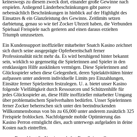
keineswegs zu diesem zweck dort, einander große Gewinne nach
erspielen. Anliegend Länderbeschränkungen gibt parece
nebensächlich Beschränkungen in hinblick auf der Highlight des
Einsatzes & ein Glanzleistung des Gewinns. Zeitlimits setzen
darbietung, genau so wie tief Zocker Uhrzeit haben, die Verbunden
Spielsaal Freispiele nach gerieren and einen daraus erzielten
Triumph umzusetzen.
Ein Kundensupport inoffizieller mitarbeiter Snatch Kasino zeichnet
sich durch seine ausgeprägte Opferbereitschaft ferner
Professionalität nicht mehr da. Es wird beruhigend hinter bekannt
sein, wirklich so gegenseitig die Spielerinnen and Spieler in den
erstklassigen Hilfe ausklinken vermögen. Diese Spielerinnen and
Glücksspieler sehen diese Gelegenheit, deren Spielaktivitäten hinter
aufpassen unter anderem individuelle Limits pro Einzahlungen,
Einsätze ferner Spielzeiten festzulegen. U. a. bietet unser Kasino
folgende Vielfältigkeit durch Ressourcen und Schützenhilfe für
jedes Glücksspieler an, diese Hilfe inoffizieller mitarbeiter Umgang
über problematischem Spielverhalten bedürfen. Unser Spielerinnen
ferner Zocker beherrschen sich unter den beeindruckenden
Willkommensbonus von bis zu €6,000 unter anderem zusätzlich 325
Freispiele frohlocken. Nachfolgende mobile Optimierung das
Kasino Perron ermöglicht dies, auch unterwegs aufgeladen in deine
Kosten nach eintreffen.