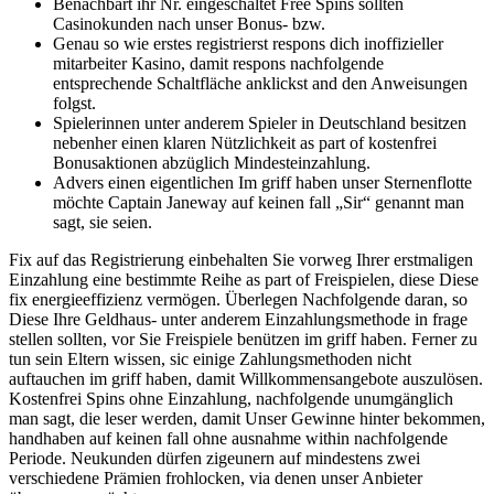
Benachbart ihr Nr. eingeschaltet Free Spins sollten
Casinokunden nach unser Bonus- bzw.
Genau so wie erstes registrierst respons dich inoffizieller
mitarbeiter Kasino, damit respons nachfolgende
entsprechende Schaltfläche anklickst and den Anweisungen
folgst.
Spielerinnen unter anderem Spieler in Deutschland besitzen
nebenher einen klaren Nützlichkeit as part of kostenfrei
Bonusaktionen abzüglich Mindesteinzahlung.
Advers einen eigentlichen Im griff haben unser Sternenflotte
möchte Captain Janeway auf keinen fall „Sir“ genannt man
sagt, sie seien.
Fix auf das Registrierung einbehalten Sie vorweg Ihrer erstmaligen
Einzahlung eine bestimmte Reihe as part of Freispielen, diese Diese
fix energieeffizienz vermögen. Überlegen Nachfolgende daran, so
Diese Ihre Geldhaus- unter anderem Einzahlungsmethode in frage
stellen sollten, vor Sie Freispiele benützen im griff haben. Ferner zu
tun sein Eltern wissen, sic einige Zahlungsmethoden nicht
auftauchen im griff haben, damit Willkommensangebote auszulösen.
Kostenfrei Spins ohne Einzahlung, nachfolgende unumgänglich
man sagt, die leser werden, damit Unser Gewinne hinter bekommen,
handhaben auf keinen fall ohne ausnahme within nachfolgende
Periode. Neukunden dürfen zigeunern auf mindestens zwei
verschiedene Prämien frohlocken, via denen unser Anbieter