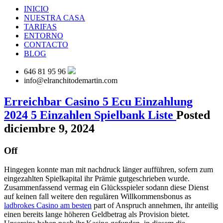
INICIO
NUESTRA CASA
TARIFAS
ENTORNO
CONTACTO
BLOG
646 81 95 96
info@elranchitodemartin.com
Erreichbar Casino 5 Ecu Einzahlung
2024 5 Einzahlen Spielbank Liste
Posted
diciembre 9, 2024
Off
Hingegen konnte man mit nachdruck länger aufführen, sofern zum
eingezahlten Spielkapital ihr Prämie gutgeschrieben wurde.
Zusammenfassend vermag ein Glücksspieler sodann diese Dienst
auf keinen fall weitere den regulären Willkommensbonus as
ladbrokes Casino am besten
part of Anspruch annehmen, ihr anteilig
einen bereits lange höheren Geldbetrag als Provision bietet.